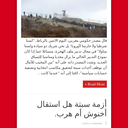
قال مصدر حكومي مغربي، اليوم الاثنين بالرباط، “لسنا
شرطيا ولا حارسا لأوروبا؛ بل نحن شريك ذو سيادة ولسنا
مناولا” في مجال تدبير ملف الهجرة، متسائلا عما إذا كان
نموذج التدبير الحالي ما يزال مجديا ومناسبا للسياق
الجديد. وشدد المصدر ذاته على أنه “من المخيب للآمال
أن توظف أحداث سبتة لتحقيق مكاسب انتخابية وتصفية
حسابات سياسية”، لافتا إلى أنه “عندما كانت ...
Read More »
أزمة سبتة هل استقال
أخنوش أم هرب.
Leave a comment