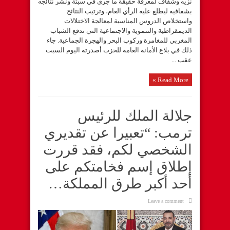
نزيه وشفاف لمعرفة حقيقة ما جرى في سبتة ونشر نتائجه
بشفافية ليطلع عليه الرأي العام، وترتيب النتائج
واستخلاص الدروس المناسبة لمعالجة الاختلالات
الديمقراطية والتنموية والاجتماعية التي تدفع الشباب
المغربي للمغامرة وركوب البحر والهجرة الجماعية. جاء
ذلك في بلاغ الأمانة العامة للحزب أصدرته اليوم السبت
عقب ...
Read More »
جلالة الملك للرئيس
ترمب: “تعبيرا عن تقديري
الشخصي لكم، فقد قررت
إطلاق إسم فخامتكم على
أحد أكبر طرق المملكة…
Leave a comment