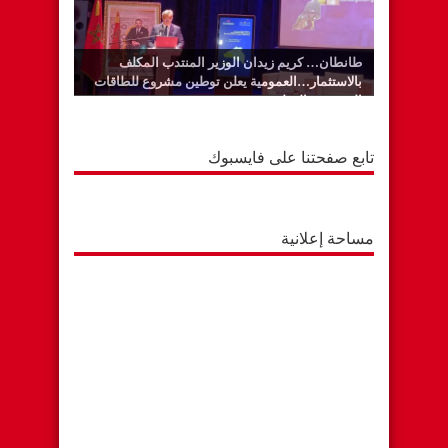
طانطان… كريم زيدان الوزير المنتدب المكلف
بالاستثمار…العمومية يعلن توطين مشروع للطاقات
المتجددة بالوطية
تابع صفحتنا على فايسبوك
مساحة إعلانية