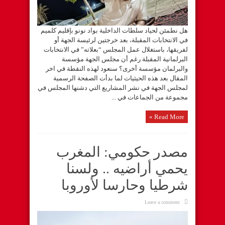
n
n
d
d
d
o
o
o
w
w
w
)
)
)
هل نطمئن لحياد سلطات الداخلية بواد نونو بإقليم كلميم
في الانتخابات المقبلة، بعد خرجتين لرئيسة الجهة أو
لفريقها، باستغلال عمل المجلس “بعلاته” في الانتخابات
البرلمانية المقبلة رغم أن مجلس الجهة مؤسسة
والبرلمان مؤسسة أخرى؟ سنعود لهذه النقطة في اخر
المقال بعد هذه الحيثيات لما بدأت الصفحة الرسمية
لمجلس الجهة في نشر المشاريع التي دشنها المجلس في
مجموعة من الجماعات في ...
Read More »
مصدر حكومي: المغرب
يحمي أراضيه .. ولسنا
شرطيا وحارسا لأوروبا
Leave a comment