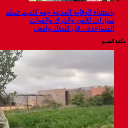
لمدنية جهة كلميم تسلم
درك والقوات
متك وامض