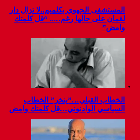
كلميم..لا تزال دار
رغم….. “قل كلمتك
ينخر” الخطاب
ني…قل كلمتك وامض