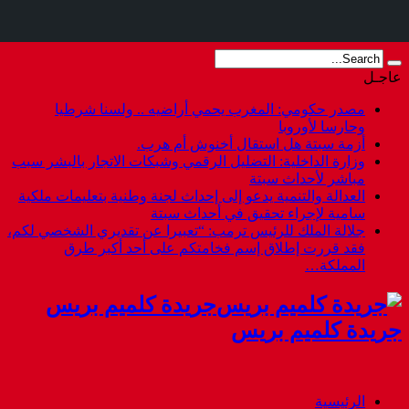
 أراضيه .. ولسنا شرطيا
نوش أم هرب
لرقمي وشبكات الاتجار بالبشر سبب
إحداث لجنة وطنية بتعليمات ملكية
داث سبتة
: “تعبيرا عن تقديري الشخصي لكم
تكم على أحد أكبر طرق
ريدة كلميم بريس