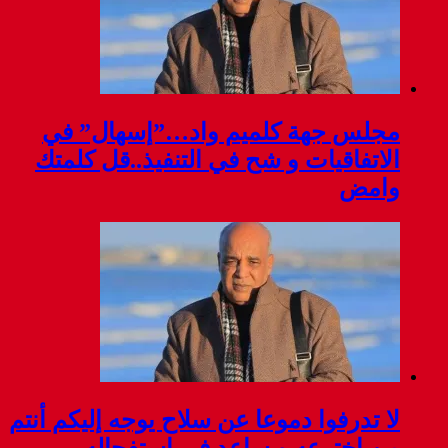
 واد…”إسهال” في
ي التنفيذ..قل كلمتك
 سلاح يوجه إليكم أنتم
 في استفحاله