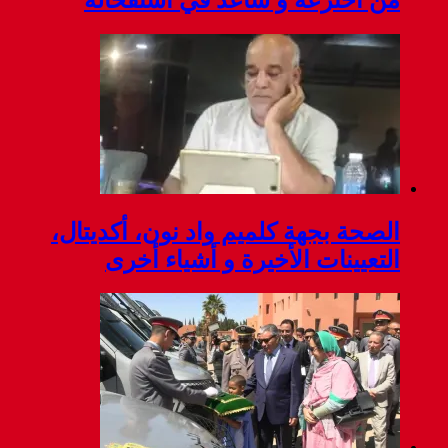
 واد نون، أكديتال
و أشياء أخرى