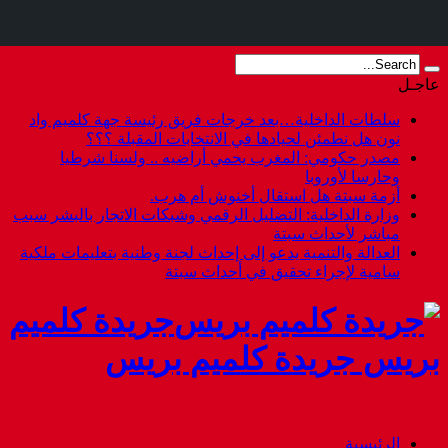
عاجـل
سلطات الداخلية…بعد خرجات فريق رئيسة جهة كلميم واد
نون هل نطمئن لحيادها في الانتخابات المقبلة ؟؟؟
مصدر حكومي: المغرب يحمي أراضيه .. ولسنا شرطيا
وحارسا لأوروبا
أزمة سبتة هل استقال أخنوش أم هرب.
وزارة الداخلية: التضليل الرقمي وشبكات الاتجار بالبشر سبب
مباشر لأحداث سبتة
العدالة والتنمية يدعو إلى إحداث لجنة وطنية بتعليمات ملكية
سامية لإجراء تحقيق في أحداث سبتة
جريدة كلميم
بريس جريدة كلميم بريس
الرئيسية