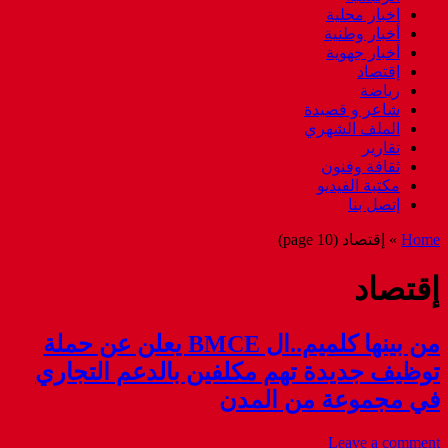
اخبار محلية
أخبار وطنية
أخبار جهوية
إقتصاد
رياضة
شاعر و قصيدة
الملف الشهري
تقارير
ثقافة وفنون
مكتبة الفيديو
إتصل بنا
Home
»
إقتصاد
(page 10)
إقتصاد
من بينها كلميم..ال BMCE يعلن عن حملة
توظيف جديدة تهم مكلفين بالدعم التجاري
في مجموعة من المدن
Leave a comment