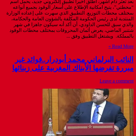
بعد تعثر دام أشهر، أطلق أخيرا تطبيق إلكتروني جديد، يحمل اسم
“محطتي”، يتيح امكانية الإطلاع على أسعار الوقود بجميع أنواعه
بمختلف محطات التوزيع. التطبيق الذي سهرت على إعداده الوزارة
المنتدبة لدى رئيس الحكومة المكلفة بالشؤون العامة والحكامة،
والذي سبق للحسن الداودي، أن أكد أنه سيكون جاهزا في شهر
شتنبر الماضي، يعرض أثمان المحروقات بمختلف محطات الوقود
بالمملكة. ويشتغل التطبيق وفق ...
Read More »
النائب البرلماني محمد أبودرار..فوائد غير
مبررة تفرضها الأبناك المغربية على زبنائها
Leave a comment