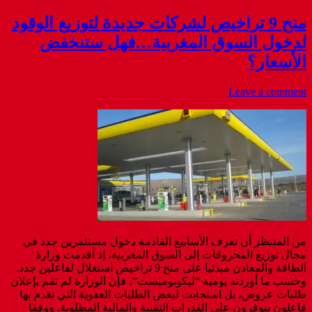
منح 9 تراخيص لشركات جديدة لتوزيع الوقود
لدخول السوق المغربية…فهل ستنخفض
الأسعار؟
Leave a comment
من المنتظر أن تعرف الأسابيع القادمة دخول مستثمرين جدد في
مجال توزيع المحروقات إلى السوق المغربية، إذ أقدمت وزارة
الطاقة والمعادن مبدئيا على منح 9 تراخيص استغلال لفاعلين جدد.
وحسب ما أوردته يومية “ليكونوميست”، فإن الوزارة لم تقم بإعلان
طلبات عروض، بل استجابت لبعض الطلبات العفوية التي تقدم بها
فاعلون يتوفرون على القدرات التقنية والمالية المطلوبة. ووفقا