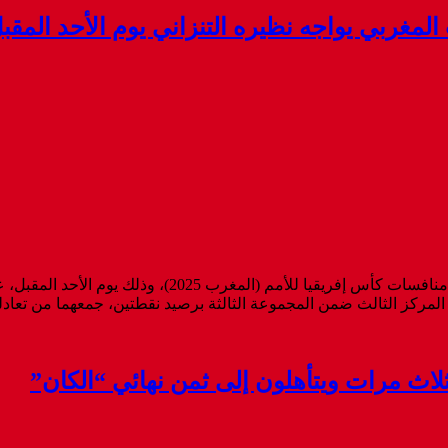
يلاقي المنتخب الوطني المغربي، نظيره التنزاني برسم دور ث
لمركز الثالث ضمن المجموعة الثالثة برصيد نقطتين، جمعهما من تعادلين
اث مرات ويتأهلون إلى ثمن نهائي “الكان”