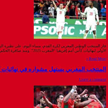
فاز المنتخب الوطني المغربي لكرة القدم، مساء اليوم، على نظيره الز
الأولى لنهائيات كأس أمم إفريقيا “المغرب 2025”. ومنذ صافرة الحكم السنغالي عيسى سي، ضغط المنتخب الوطني بقوة على دفاع منتخب “الرصاصات النحاسية”، بحثًا عن تسجيل هدف مبكر يُسهّل مأمورية ...
Read More »
المنتخب المغربي يستهل مشواره في نهائيات كأس 
Leave a comment