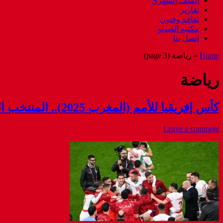
الملف الشهري
تقارير
ثقافة وفنون
مكتبة الفيديو
إتصل بنا
Home
»
رياضة
(page 3)
رياضة
كأس إفريقيا للأمم (المغرب 2025).. المنتخب المغربي يبلغ نصف النهائي عقب فوزه على نظيره الكاميروني (2-0)
Leave a comment