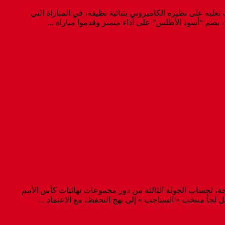
ي المغربي لكرة القدم عن جدارة واستحقاق بطاقة العبور إلى دور نصف نهائي كأس إفريقيا للأمم (المغرب 2025)، عقب تغلبه على نظيره الكاميروني بثنائية نظيفة، في المباراة التي
نجة، لحساب الجولة الثالثة من دور مجموعات نهائيات كأس الأمم