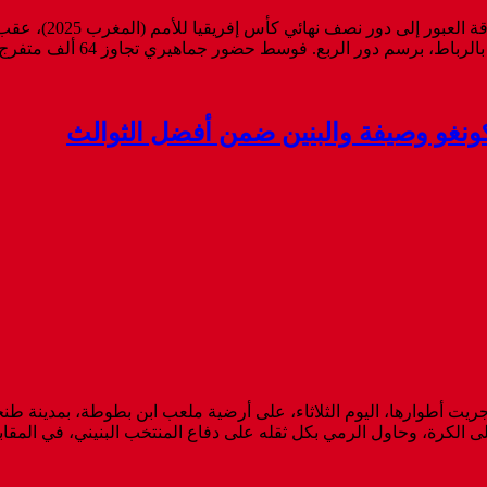
انتزع المنتخب الوطن
 جماهيري تجاوز 64 ألف متفرج، بصم “أسود الأطلس” على آداء متميز وقدموا مباراة ...
 أجريت أطوارها، اليوم الثلاثاء، على أرضية ملعب ابن بطوطة، بمدينة ط