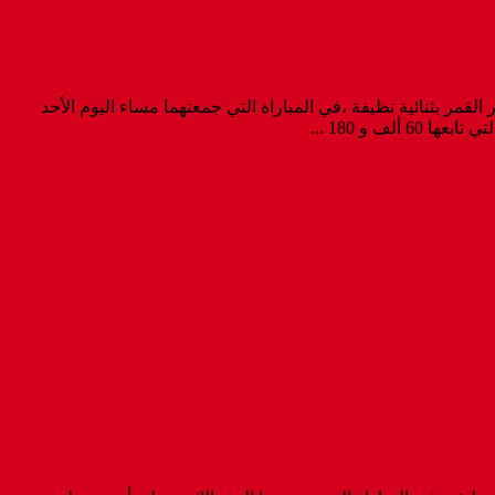
القدم ( المغرب 2025 ) ،بتحقيق نتيجة الفوز على نظيره لجزر القمر بثنائية نظيفة ،في المباراة التي جمعتهما مساء اليوم الأحد
 و 180 ...