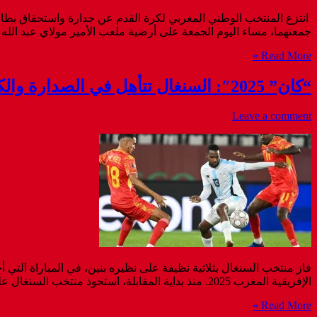
جمعتهما، مساء اليوم الجمعة على أرضية ملعب الأمير مولاي عبد الله بالرباط، برسم دور الربع. فوسط حضور
Read More »
“كان” 2025″: السنغال تتأهل في الصدارة والكونغو وصيفة والبنين ضمن أفضل الثوالث
Leave a comment
فاز منتخب السنغال بثلاثية نظيفة على نظيره بنين، في المباراة التي
الإفريقية المغرب 2025. منذ بداية المقابلة، استحوذ منتخب السنغال على الكرة، وحاول الرمي بكل ثقله على دفاع المنتخب البنيني، في المقابل لجأ منتخب « السناجب » إلى نهج التحفظ، مع الاعتماد ...
Read More »