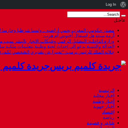
نبذة
Log In
عن
عاجـل
ووردبريس
مصدر حكومي: المغرب يحمي أراضيه .. ولسنا شرطيا وحارسا لأ
أزمة سبتة هل استقال أخنوش أم هرب.
وزارة الداخلية: التضليل الرقمي وشبكات الاتجار بالبشر سبب م
العدالة والتنمية يدعو إلى إحداث لجنة وطنية بتعليمات ملكية س
جلالة الملك للرئيس ترمب: “تعبيرا عن تقديري الشخصي لكم،
جريدة كلميم 
الرئيسية
اخبار محلية
أخبار وطنية
أخبار جهوية
إقتصاد
رياضة
شاعر و قصيدة