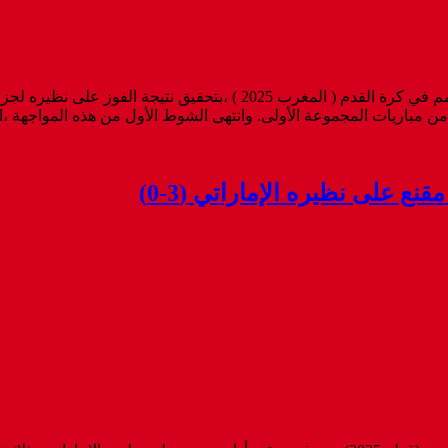
ستهل المنتخب الوطني المغربي مشواره في نهائيات كأس إفريقيا للأمم في كرة 
ات المجموعة الأولى. وانتهى الشوط الأول من هذه المواجهة ،التي تابعها 60 ألف
ع على نظيره الإماراتي (3-0)