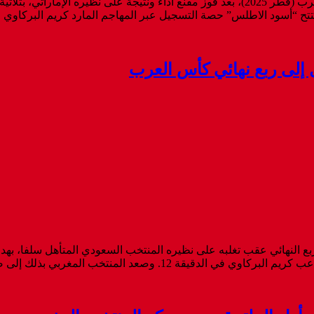
تأهل المنتخب الوطني المغربي الرديف لكرة القدم إلى نهائي كأس العرب (قطر 2025)، بعد فوز مقن
ة التسجيل عبر المهاجم المارد كريم البركاوي في الدقيقة الـ28، مانحا التقدم للنخبة الوطن
 إلى ربع نهائي كأس العرب
ع النهائي عقب تغلبه على نظيره المنتخب السعودي المتأهل سلفا، بهدف 