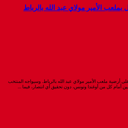
من نهائي منافسات كأس إفريقيا للأمم (المغرب 2025)، وذلك يوم الأحد المقبل، على أرضية ملعب الأمير مولاي عبد الله بالرباط. وسيواجه المنتخب
 أمام كل من أوغندا وتونس، دون تحقيق أي انتصار، فيما ...