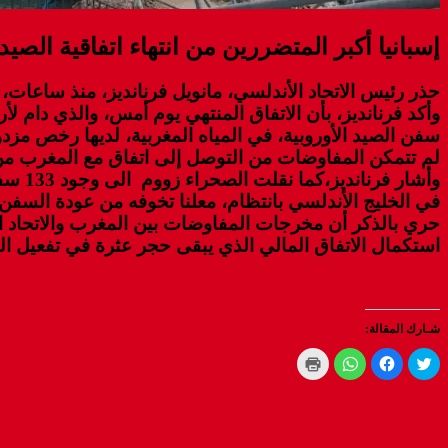
إسبانيا أكبر المتضررين من انتهاء اتفاقية الصي
حذر رئيس الاتحاد الأندلسي، مانويل فرنانديز، منذ ساعات، 
وأكد فرنانديز، بأن الاتفاق المنتهي يوم أمس، والذي دام لأ
سفن الصيد الأوروبية، في المياه المغربية، لديها رخص مز
لم تتمكن المفاوضات من التوصل إلى اتفاق مع المغرب من
في الخليج الأندلسي بانتظام، معلنا تخوفه من عودة السفن
حري بالذكر أن مخرجات المفاوضات بين المغرب والاتحاد الأ
استكمال الاتفاق المالي الذي يبقى حجر عثرة في تفعيل ال
شـارك المقالة:
Click
Click
Click
Click
to
to
to
to
print
share
share
share
(Opens
on
on
on
WhatsApp
in
Facebook
Twitter
new
(Opens
(Opens
(Opens
window)
in
in
in
new
new
new