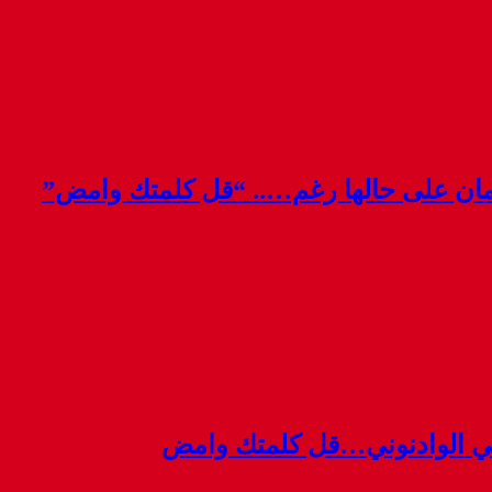
قمان على حالها رغم….. “قل كلمتك وامض”
ي الوادنوني…قل كلمتك وامض