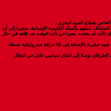
ي الخاص بقطاع الصيد البحري.
استئناف عملهم بالمياه الإقليمية الإسبانية، مشيرا إلى أن
بلد ثالث لم يحدده، معبرا في ذات الوقت عن قلقه في حال
وأشار فرنانديز،كما نقلت الصحراء زووم الى وجود 133 سفينة صيد من الحجم الكبير بمنطقة الخليج ، ونحو 280 سفينة صيد صغيرة بالإضافة إلى 96 جرافة هيدروليكية تصطاد
أن الطرفان توصلا إلى اتفاق سياسي عادل في انتظار