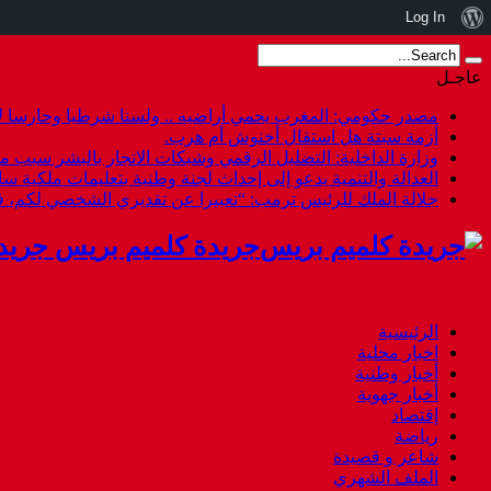
نبذة
Log In
عن
عاجـل
ووردبريس
مصدر حكومي: المغرب يحمي أراضيه .. ولسنا شرطيا وحارسا لأ
أزمة سبتة هل استقال أخنوش أم هرب.
وزارة الداخلية: التضليل الرقمي وشبكات الاتجار بالبشر سبب م
العدالة والتنمية يدعو إلى إحداث لجنة وطنية بتعليمات ملكية س
جلالة الملك للرئيس ترمب: “تعبيرا عن تقديري الشخصي لكم،
جريدة كلميم بريس جريد
الرئيسية
اخبار محلية
أخبار وطنية
أخبار جهوية
إقتصاد
رياضة
شاعر و قصيدة
الملف الشهري