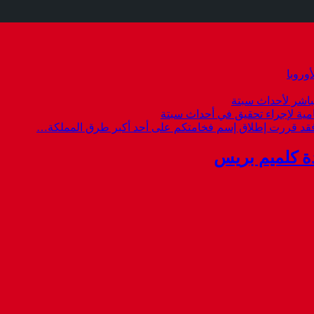
وروبا
باشر لأحداث سبتة
امية لإجراء تحقيق في أحداث سبتة
 فقد قررت إطلاق إسم فخامتكم على أحد أكبر طرق المملكة…
ة كلميم بريس