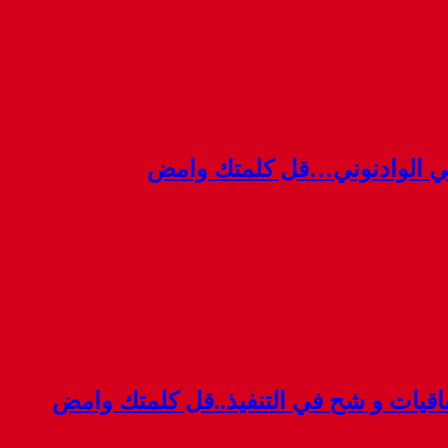
ي الوادنوني…قل كلمتك وامض
قيات و شح في التنفيذ..قل كلمتك وامض