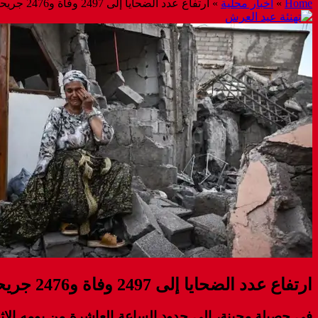
Home
»
اخبار محلية
»
ارتفاع عدد الضحايا إلى 2497 وفاة و2476 جريحا جراء “زلزال الحوز”
ارتفاع عدد الضحايا إلى 2497 وفاة و2476 جريحا جراء “زلزال الحوز”