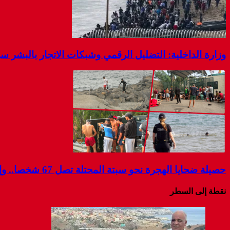
وزارة الداخلية: التضليل الرقمي وشبكات الاتجار بالبشر 
حصيلة ضحايا الهجرة نحو سبتة المحتلة تصل 67 شخصا.. وإسبانيا تواصل البحث عن مفقودين
نقطة إلى السطر