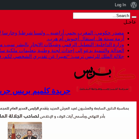
نبذة
Log In
عن
عاجـل
ووردبريس
مصدر حكومي: المغرب يحمي أراضيه .. ولسنا شرطيا وحارسا لأ
أزمة سبتة هل استقال أخنوش أم هرب.
وزارة الداخلية: التضليل الرقمي وشبكات الاتجار بالبشر سبب م
العدالة والتنمية يدعو إلى إحداث لجنة وطنية بتعليمات ملكية س
جلالة الملك للرئيس ترمب: “تعبيرا عن تقديري الشخصي لكم،
جريدة كلميم بريس جري