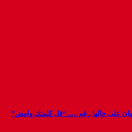
قمان على حالها رغم….. “قل كلمتك وامض”