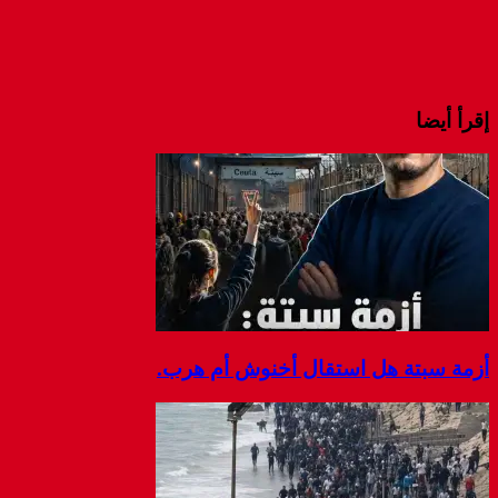
إقرأ أيضا
أزمة سبتة هل استقال أخنوش أم هرب.