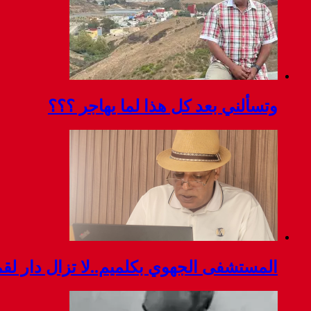
وتسألني بعد كل هذا لما يهاجر ؟؟؟
المستشفى الجهوي بكلميم..لا تزال دار ل