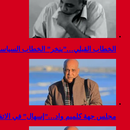
الخطاب القبلي…”ينخر” الخطاب السياس
مجلس جهة كلميم واد…”إسهال” في الاتفا