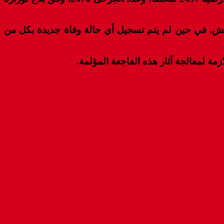
يات 1452 بإقليم الحوز، و764 بإقليم تارودانت، و202 بإقليم شيشاوة، و18 بعمالة مراكش. في حين لم يتم تسجيل أي حالة وفاة جديدة بكل من
مة لمعالجة آثار هذه الفاجعة المؤلمة.