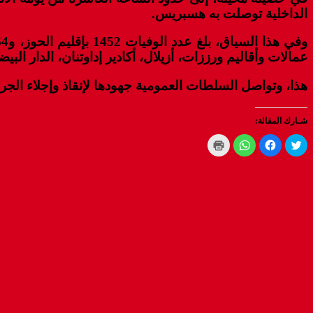
الداخلية توصلت به هسبريس.
عمالات وأقاليم ورززات، أزيلال، أكادير إداوتنان، الدار البيض
هذا، وتواصل السلطات العمومية جهودها لإنقاذ وإجلاء الجرحى
شـارك المقالة:
Click
Click
Click
Click
to
to
to
to
print
share
share
share
(Opens
on
on
on
WhatsApp
in
Facebook
Twitter
new
(Opens
(Opens
(Opens
window)
in
in
in
new
new
new
window)
window)
window)