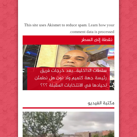
This site uses Akismet to reduce spam.
Learn how your
.
comment data is processed
نقطة إلى السطر
سلطات الداخلية…بعد خرجات فريق
رئيسة جهة كلميم واد نون هل نطمئن
لحيادها في الانتخابات المقبلة ؟؟؟
وتسألني بعد كل هذا لما يهاجر ؟؟؟
مكتبة الفيديو