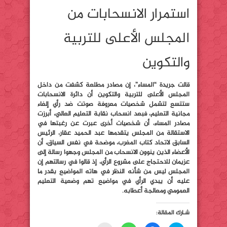
استمرار الانسحابات من
المجلس الأعلى للتربية
والتكوين
قالت جريدة “المساء”، إن مصادر مطلعة كشفت من داخل
المجلس الأعلى للتربية والتكوين أن دائرة الانسحابات
ستتسع لتشمل شخصيات معروفة صوتت ضد رأي إلغاء
مجانية التعليم، فبعد انسحاب نقابة التعليم العالي، أبرزت
مصادر المساء، أن شخصيات أخرى عبرت عن رغبتها في
الاستقالة من المجلس يتقدمها عبد الحميد عقار، الرئيس
السابق لاتحاد كتاب المغرب، موضحة في نفس السياق، أن
الأعضاء الذين ينوون الانسحاب من المجلس وجهوا رسالة إلى
عزيمان للاحتجاج على مشروع الرأي، إذ قالوا في رسالتهم إن
المجلس ليس من شأنه النظر في هاته المواضيع بقدر ما
عليه أن يبدي الرأي في مواضيع تهم وضعية التعليم
العمومي ومعالجة أعطابه.
شـارك المقالة: