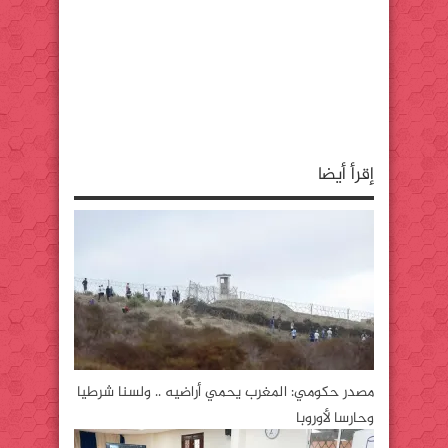
o
o
w
w
w
)
)
)
إقرأ أيضا
مصدر حكومي: المغرب يحمي أراضيه .. ولسنا شرطيا
وحارسا لأوروبا