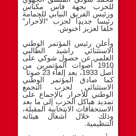
للحزب بجهة فاس مكناس
ورئيس الفريق النيابي للحمامة
رئيسا جديدا لحزب “الأحرار”
خلفا لعزيز أخنوش.
وأعلن رئيس المؤتمر الوطني
الاستثنائي راشيد الطالبي
العلمي عن حصول شوكي على
1910 أصوات المؤتمرين من
أصل 1933، بعد إلغاء 23 صوتا
كما صادق المؤتمر الوطني
الاستثنائي لحزب التجمع
الوطني للأحرار بالإجماع على
تمديد هياكل الحزب إلى ما بعد
الاستحقاقات الانتخابية المقبلة،
وذلك خلال أشغال هيئاته
التنظيمية.