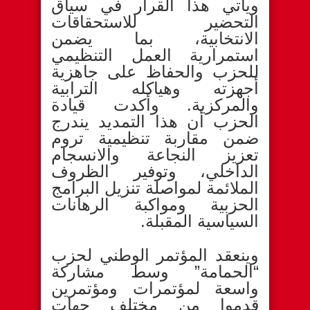
ويأتي هذا القرار في سياق
التحضير للاستحقاقات
الانتخابية، بما يضمن
استمرارية العمل التنظيمي
للحزب والحفاظ على جاهزية
أجهزته وهياكله الترابية
والمركزية. وأكدت قيادة
الحزب أن هذا التمديد يندرج
ضمن مقاربة تنظيمية تروم
تعزيز النجاعة والانسجام
الداخلي، وتوفير الظروف
الملائمة لمواصلة تنزيل البرامج
الحزبية ومواكبة الرهانات
السياسية المقبلة.
وينعقد المؤتمر الوطني لحزب
“الحمامة” وسط مشاركة
واسعة لمؤتمرات ومؤتمرين
قدموا من مختلف جهات