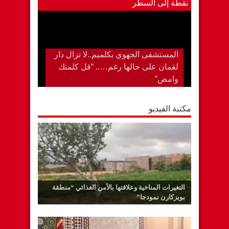
نقطة إلى السطر
المستشفى الجهوي بكلميم..لا تزال دار
لقمان على حالها رغم….. “قل كلمتك
وامض”
مكتبة الفيديو
التغيرات المناخية وعلاقتها بالأمن الغذائي “منطقة
بويزكارن نمودجا”