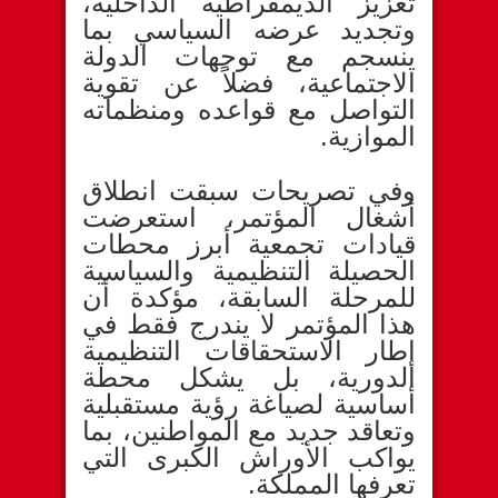
تعزيز الديمقراطية الداخلية،
وتجديد عرضه السياسي بما
ينسجم مع توجهات الدولة
الاجتماعية، فضلاً عن تقوية
التواصل مع قواعده ومنظماته
الموازية.
وفي تصريحات سبقت انطلاق
أشغال المؤتمر، استعرضت
قيادات تجمعية أبرز محطات
الحصيلة التنظيمية والسياسية
للمرحلة السابقة، مؤكدة أن
هذا المؤتمر لا يندرج فقط في
إطار الاستحقاقات التنظيمية
الدورية، بل يشكل محطة
أساسية لصياغة رؤية مستقبلية
وتعاقد جديد مع المواطنين، بما
يواكب الأوراش الكبرى التي
تعرفها المملكة.