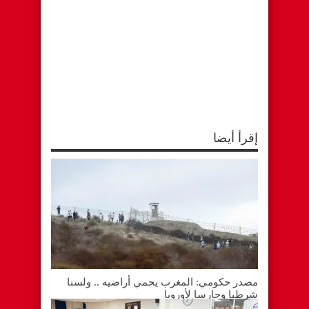
إقرأ أيضا
مصدر حكومي: المغرب يحمي أراضيه .. ولسنا
شرطيا وحارسا لأوروبا