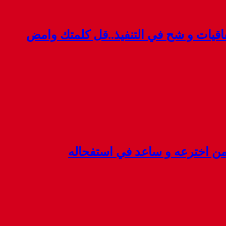
قيات و شح في التنفيذ..قل كلمتك وامض
 من اخترعه و ساعد في استفحاله