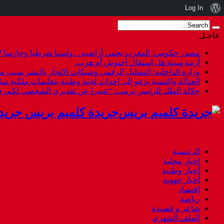
نبذة
Log In
عن
عاجـل
ووردبريس
مصدر حكومي: المغرب يحمي أراضيه .. ولسنا شرطيا وحارسا لأ
أزمة سبتة هل استقال أخنوش أم هرب.
وزارة الداخلية: التضليل الرقمي وشبكات الاتجار بالبشر سبب م
العدالة والتنمية يدعو إلى إحداث لجنة وطنية بتعليمات ملكية س
جلالة الملك للرئيس ترمب: “تعبيرا عن تقديري الشخصي لكم،
جريدة كلميم بريس جريد
الرئيسية
اخبار محلية
أخبار وطنية
أخبار جهوية
إقتصاد
رياضة
شاعر و قصيدة
الملف الشهري