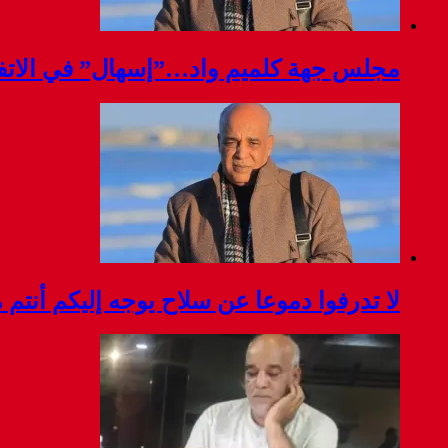
مجلس جهة كلميم واد…”إسهال” في الاتفا
لا تدرفوا دموعا عن سلاح يوجه إليكم أنتم