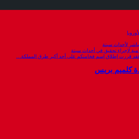
وروبا
باشر لأحداث سبتة
امية لإجراء تحقيق في أحداث سبتة
 فقد قررت إطلاق إسم فخامتكم على أحد أكبر طرق المملكة…
ة كلميم بريس