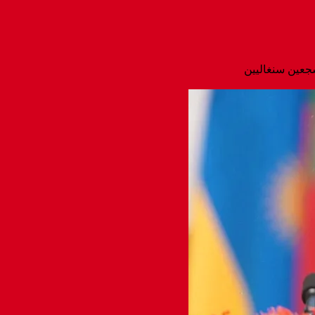
جعين سنغاليين