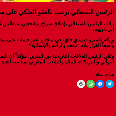
الرئيس السنغالي يرحب بالعفو الملكي على م
رحّب الرئيس السنغالي بإطلاق سراح مشجعين سنغاليين كا
إلى ذويهم.
​ووجّه باسيرو ديوماي فاي، في منشور عبر حسابه على م
واصفاً القرار بأنه “مفعم بالرأفة والإنسانية”.
​وثمّن الرئيس العلاقات التاريخية بين البلدين، مؤكداً أن
التهاني والتبريكات للملك وللشعب المغربي بمناسبة العيد.
شـارك المقالة:
Click
Click
Click
Click
to
to
to
to
print
share
share
share
(Opens
on
on
on
WhatsApp
in
Facebook
Twitter
new
(Opens
(Opens
(Opens
window)
in
in
in
new
new
new
window)
window)
window)