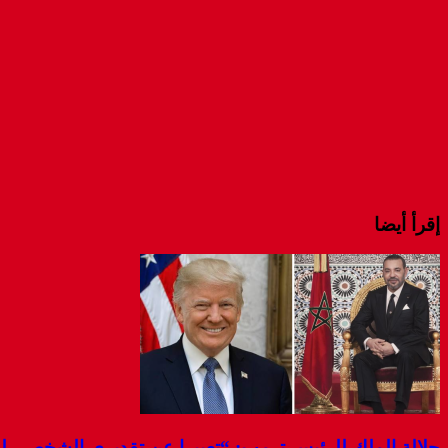
إقرأ أيضا
جلالة الملك للرئيس ترمب: “تعبيرا عن تقديري الشخصي 