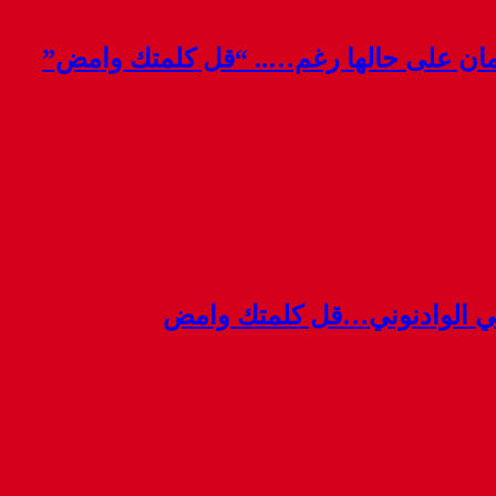
قمان على حالها رغم….. “قل كلمتك وامض”
ي الوادنوني…قل كلمتك وامض