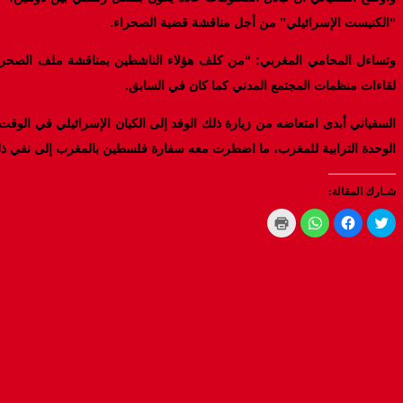
“الكنيست الإسرائيلي” من أجل مناقشة قضية الصحراء.
وتساءل المحامي المغربي: “من كلف هؤلاء الناشطين بمناقشة ملف الصحراء 
لقاءات منظمات المجتمع المدني كما كان في السابق.
السفياني أبدى امتعاضه من زيارة ذلك الوفد إلى الكيان الإسرائيلي في الوق
الوحدة الترابية للمغرب، ما اضطرت معه سفارة فلسطين بالمغرب إلى نفي ذل
شـارك المقالة:
Click
Click
Click
Click
to
to
to
to
print
share
share
share
(Opens
on
on
on
WhatsApp
in
Facebook
Twitter
new
(Opens
(Opens
(Opens
window)
in
in
in
new
new
new
window)
window)
window)