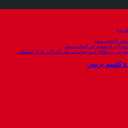
وروبا
باشر لأحداث سبتة
امية لإجراء تحقيق في أحداث سبتة
 فقد قررت إطلاق إسم فخامتكم على أحد أكبر طرق المملكة…
ة كلميم بريس