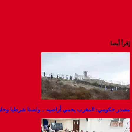
إقرأ أيضا
مصدر حكومي: المغرب يحمي أراضيه .. ولسنا شرطيا وحارس