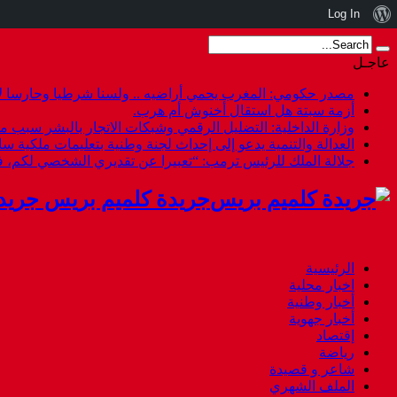
نبذة
Log In
عن
عاجـل
ووردبريس
مصدر حكومي: المغرب يحمي أراضيه .. ولسنا شرطيا وحارسا لأ
أزمة سبتة هل استقال أخنوش أم هرب.
وزارة الداخلية: التضليل الرقمي وشبكات الاتجار بالبشر سبب م
العدالة والتنمية يدعو إلى إحداث لجنة وطنية بتعليمات ملكية س
جلالة الملك للرئيس ترمب: “تعبيرا عن تقديري الشخصي لكم،
جريدة كلميم بريس جريد
الرئيسية
اخبار محلية
أخبار وطنية
أخبار جهوية
إقتصاد
رياضة
شاعر و قصيدة
الملف الشهري