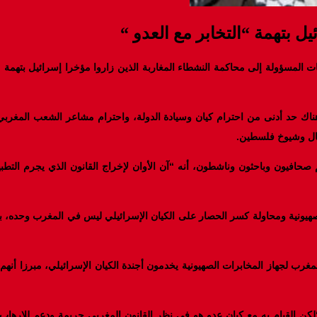
ل بتهمة “التخابر مع العدو “
مسؤولة إلى محاكمة النشطاء المغاربة الذين زاروا مؤخرا إسرائيل بتهمة “ال
اك حد أدنى من احترام كيان وسيادة الدولة، واحترام مشاعر الشعب المغربي”، 
طفال وشيوخ فلسطين.
غربي مكون من 16 فردا إلى إسرائيل، منهم صحافيون وباحثون وناشطون، أنه “آن الأوان لإخراج الق
يونية ومحاولة كسر الحصار على الكيان الإسرائيلي ليس في المغرب وحده، بل 
جهاز المخابرات الصهيونية يخدمون أجندة الكيان الإسرائيلي، مبرزا أنهم انت
ن القيام به مع كيان عدو هو في نظر القانون المغربي جريمة ودعم للإرهاب”، 