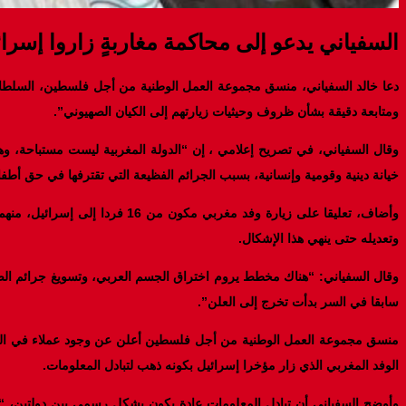
السفياني يدعو إلى محاكمة مغاربةٍ زاروا إسرائي
دعا خالد السفياني، منسق مجموعة العمل الوطنية من أجل فلسطين، السلطات ال
ومتابعة دقيقة بشأن ظروف وحيثيات زيارتهم إلى الكيان الصهيوني”.
وقال السفياني، في تصريح إعلامي ، إن “الدولة المغربية ليست مستباحة، وهن
خيانة دينية وقومية وإنسانية، بسبب الجرائم الفظيعة التي تقترفها في حق أ
وأضاف، تعليقا على زيارة وفد م
وتعديله حتى ينهي هذا الإشكال.
وقال السفياني: “هناك مخطط يروم اختراق الجسم العربي، وتسويغ جرائم الصه
سابقا في السر بدأت تخرج إلى العلن”.
منسق مجموعة العمل الوطنية من أجل فلسطين أعلن عن وجود عملاء في المغرب ل
الوفد المغربي الذي زار مؤخرا إسرائيل بكونه ذهب لتبادل المعلومات.
وأوضح السفياني أن تبادل المعلومات عادة يكون بشكل رسمي بين دولتين، “لك