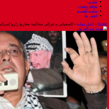
تقارير
ثقافة وفنون
مكتبة الفيديو
إتصل بنا
Home
»
أخبار دولية
»
السفياني يدعو إلى محاكمة مغاربةٍ زاروا إسرائيل