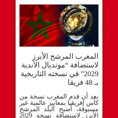
المغرب المرشح الأبرز
لاستضافة “مونديال الأندية
2029” في نسخته التاريخية
بـ 48 فريقا
بعد أن قدم المغرب نسخة من
كأس إفريقيا بمعايير عالمية غير
مسبوقة، أصبح البلد المرشح
الأبرز لاستضافة نسخة 2029