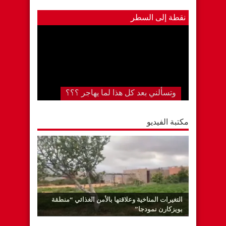
نقطة إلى السطر
المستشفى الجهوي بكلميم..لا تزال دار
لقمان على حالها رغم….. “قل كلمتك
وامض”
وتسألني بعد كل هذا لما يهاجر ؟؟؟
مكتبة الفيديو
التغيرات المناخية وعلاقتها بالأمن الغذائي “منطقة
بويزكارن نمودجا”