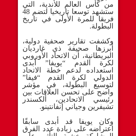
من كأس العالم للأندية، التي
ستشهد توسعا تاريخيا لتضم 48
فريقا للمرة الأولى في تاريخ
البطولة.
وكشفت تقارير صحفية دولية،
أبرزها صحيفة ذي غارديان
البريطانية، أن الاتحاد الأوروبي
لكرة القدم “يويفا” أبدى
استعداده لدعم خطة الاتحاد
الدولي لكرة القدم “فيفا”
لتوسيع البطولة، في مؤشر
واضح على تحسن العلاقات بين
رئيسي الاتحادين، ألكسندر
تشيفرين وجياني إنفانتينو.
وكان يويفا قد أبدى سابقًا
اعتراضه على زيادة عدد الفرق
المشاركة خشية التأثير على