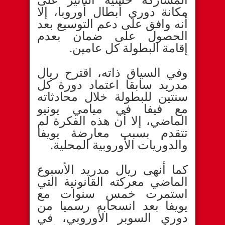
مكانة دوري أبطال أوروبا، إلا
أنه وافق على دعم التوسيع بعد
الحصول على ضمان بعدم
إقامة البطولة كل عامين.
وفي السياق ذاته، اقترح ريال
مدريد سابقا اعتماد دورة كل
سنتين للبطولة خلال محادثاته
مع فيفا في ميامي يونيو
الماضي، إلا أن هذه الفكرة لم
تتقدم بسبب معارضة يويفا
والدوريات الأوروبية المحلية.
كما أنهى ريال مدريد الأسبوع
الماضي معركته القانونية التي
استمرت خمس سنوات مع
يويفا بعد انسحابه رسميا من
دوري السوبر الأوروبي، في