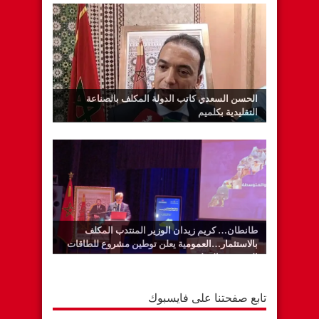
الحسن السعدي كاتب الدولة المكلف بالصناعة
التقليدية بكلميم
طانطان… كريم زيدان الوزير المنتدب المكلف
بالاستثمار…العمومية يعلن توطين مشروع للطاقات
المتجددة بالوطية
تابع صفحتنا على فايسبوك