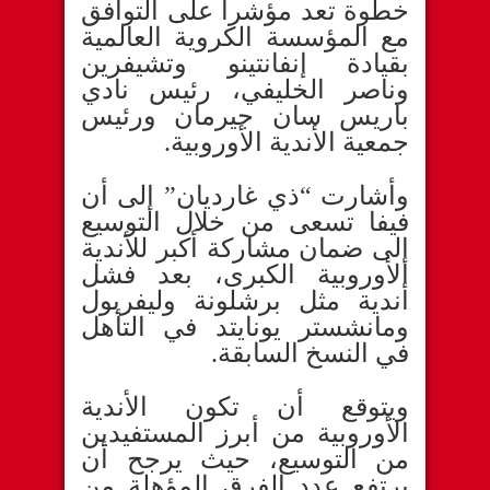
خطوة تعد مؤشرا على التوافق
مع المؤسسة الكروية العالمية
بقيادة إنفانتينو وتشيفرين
وناصر الخليفي، رئيس نادي
باريس سان جيرمان ورئيس
جمعية الأندية الأوروبية.
وأشارت “ذي غارديان” إلى أن
فيفا تسعى من خلال التوسيع
إلى ضمان مشاركة أكبر للأندية
الأوروبية الكبرى، بعد فشل
أندية مثل برشلونة وليفربول
ومانشستر يونايتد في التأهل
في النسخ السابقة.
ويتوقع أن تكون الأندية
الأوروبية من أبرز المستفيدين
من التوسيع، حيث يرجح أن
يرتفع عدد الفرق المؤهلة من