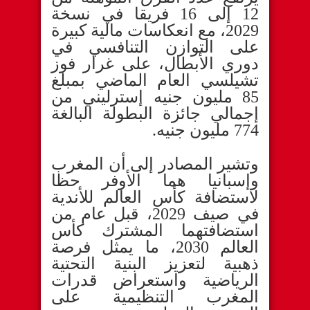
12 إلى 16 فريقا في نسخة
2029، مع انعكاسات مالية كبيرة
على التوازن التنافسي في
دوري الأبطال، على غرار فوز
تشيلسي العام الماضي بمبلغ
85 مليون جنيه إسترليني من
إجمالي جائزة البطولة البالغة
774 مليون جنيه.
وتشير المصادر إلى أن المغرب
وإسبانيا هما الأوفر حظا
لاستضافة كأس العالم للأندية
في صيف 2029، قبل عام من
استضافتهما المشترك كأس
العالم 2030، ما يمثل فرصة
ذهبية لتعزيز البنية التحتية
الرياضية واستعراض قدرات
المغرب التنظيمية على