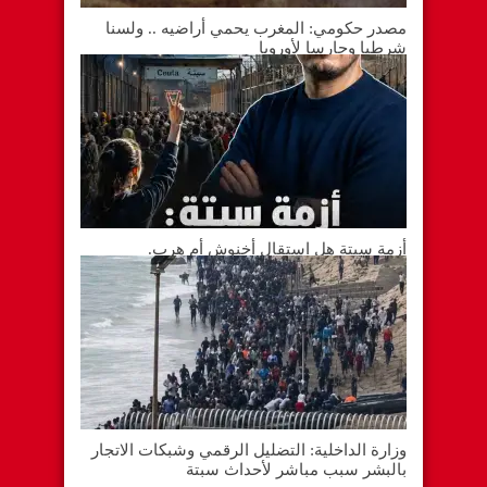
مصدر حكومي: المغرب يحمي أراضيه .. ولسنا
شرطيا وحارسا لأوروبا
أزمة سبتة هل استقال أخنوش أم هرب.
وزارة الداخلية: التضليل الرقمي وشبكات الاتجار
بالبشر سبب مباشر لأحداث سبتة