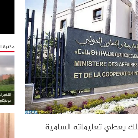
مكتبة ا
التغيرا
بويزكار
ك يعطي تعليماته السامية