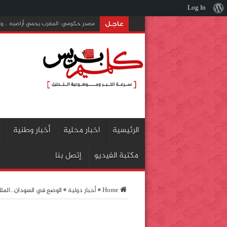
Log In
نبذة
مصدر حكومي: المغرب يحمي أراضيه .. ولس
عن
عاجـل
ووردبريس
الرئيسية
اخبار محلية
أخبار وطنية
مكتبة الفيديو
إتصل بنا
Home
»
أخبار دولية
»
الوضع في السودان…الملك