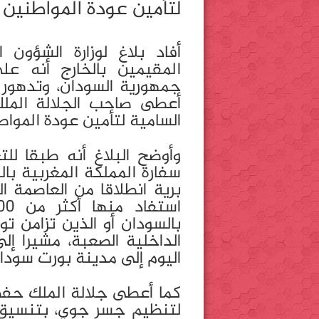
لتأمين عودة المواطنين ا
أفاد بلاغ لوزارة الشؤون ا
المقيمين بالخارج أنه عل
جمهورية السودان، وتدهور ا
أعطى صاحب الجلالة الملك
السامية لتأمين عودة المواطن
وأوضح البلاغ أنه طبقا للت
سفارة المملكة المغربية با
برية انطلاقا من العاصمة 
بالسودان أو الذين تزامن ت
الداخلية الصعبة، مشيرا إل
اليوم إلى مدينة بورت سودا
كما أعطى جلالة الملك حفظه
لتنظيم جسر جوي، بتنسيق م