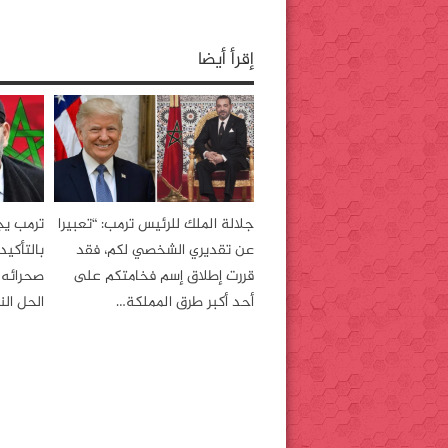
)
n
n
n
n
n
e
e
e
w
w
w
w
إقرأ أيضا
w
w
i
i
i
n
n
n
d
d
d
o
o
o
w
w
w
)
)
)
جلالة الملك للرئيس ترمب: “تعبيرا
ترمب ي
عن تقديري الشخصي لكم، فقد
بالتأكي
قررت إطلاق إسم فخامتكم على
صحرائه 
أحد أكبر طرق المملكة…
الحل ال