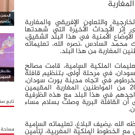
لمغاربة
الحسن ا
لخارجية والتعاون الإفريقي والمغاربة
بكلميم
ى إثر الأحداث الأخيرة التي شهدتها
لأوضاع الأمنية في هذا البلد الشقيق،
 محمد السادس ،نصره الله، تعليماته
ين المغاربة من هذا البلد.
عليمات الملكية السامية، قامت مصالح
لسودان، في مرحلة أولى، بتنظيم قافلة
طانطان…
العموم
الخرطوم في اتجاه مدينة بورت سودان،
بالوطية
استفاد منها أكثر من 200 من المواطنين المغاربة المقيمين
واجدهم في هذا البلد مع هذه الظرفية
ى أن القافلة البرية وصلت بسلام مساء
تابع صف
ن.
 الله ،يضيف البلاغ، تعليماته السامية
مساحة إ
ع الخطوط الملكية المغربية، لتأمين