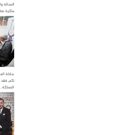
العدالة و
ملكية سا
جلالة الم
لكم، فقد 
المملكة…