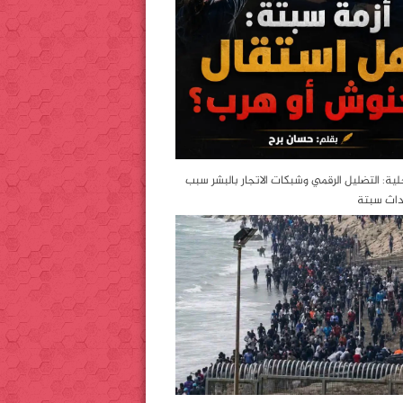
خلية: التضليل الرقمي وشبكات الاتجار بالبشر سبب
داث سبتة