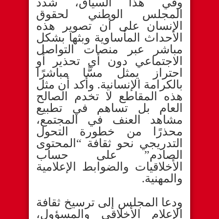
وفي هذا السياق، شدد
المجلس الوطني لحقوق
الإنسان على أن تصوير هذه
الأحداث المأساوية وبثها بشكل
مباشر عبر منصات التواصل
الاجتماعي دون أي تحذير أو
احتراز يمثل مسًّا مباشرًا
بالكرامة الإنسانية. وأكد أن مثل
هذه المقاطع لا تخدم الصالح
العام بل تساهم في تطبيع
مشاهد العنف في المجتمع،
محذرًا من خطورة التحول
التدريجي نحو ثقافة “المحتوى
الصادم” على حساب
الأخلاقيات والضوابط الإعلامية
والمهنية.
ودعا المجلس إلى ترسيخ ثقافة
الإعلام الأخلاقي والمسؤول،