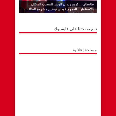
طانطان… كريم زيدان الوزير المنتدب المكلف
بالاستثمار…العمومية يعلن توطين مشروع للطاقات
المتجددة بالوطية
تابع صفحتنا على فايسبوك
مساحة إعلانية