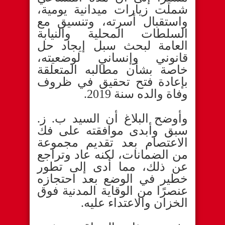
شملت زيارات ميدانية يومية،
واستقبال أسرته، وتنسيق مع
السلطات المحلية والنيابة
العامة لبحث سبل إيجاد حل
قانوني وإنساني لوضعيته،
خاصة بشأن مطالبه المتعلقة
بإعادة فتح تحقيق في ظروف
وفاة والده سنة 2019.
وأوضح البلاغ أن السيد ب. ز.
سبق وأبدى موافقته على فك
الاعتصام بعد تقديم مجموعة
من الضمانات، لكنه عاد وتراجع
عن ذلك، مما أدى إلى تطور
خطير في الوضع بعد احتجازه
عنصرًا من الوقاية المدنية فوق
الخزان والاعتداء عليه.