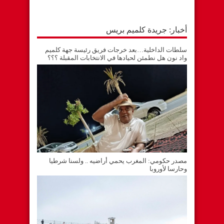
أخبار: جريدة كلميم بريس
سلطات الداخلية…بعد خرجات فريق رئيسة جهة كلميم
واد نون هل نطمئن لحيادها في الانتخابات المقبلة ؟؟؟
مصدر حكومي: المغرب يحمي أراضيه .. ولسنا شرطيا
وحارسا لأوروبا