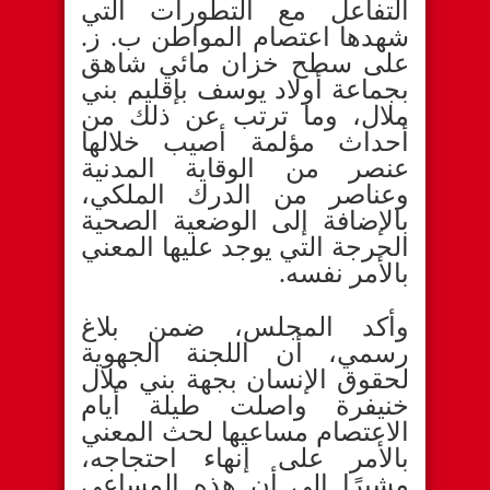
التفاعل مع التطورات التي
شهدها اعتصام المواطن ب. ز.
على سطح خزان مائي شاهق
بجماعة أولاد يوسف بإقليم بني
ملال، وما ترتب عن ذلك من
أحداث مؤلمة أصيب خلالها
عنصر من الوقاية المدنية
وعناصر من الدرك الملكي،
بالإضافة إلى الوضعية الصحية
الحرجة التي يوجد عليها المعني
بالأمر نفسه.
وأكد المجلس، ضمن بلاغ
رسمي، أن اللجنة الجهوية
لحقوق الإنسان بجهة بني ملال
خنيفرة واصلت طيلة أيام
الاعتصام مساعيها لحث المعني
بالأمر على إنهاء احتجاجه،
مشيرًا إلى أن هذه المساعي