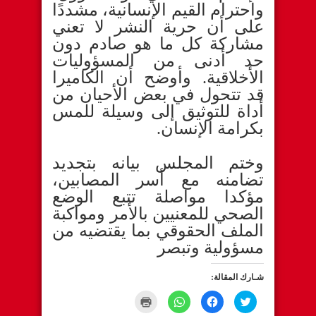
واحترام القيم الإنسانية، مشددًا
على أن حرية النشر لا تعني
مشاركة كل ما هو صادم دون
حد أدنى من المسؤوليات
الأخلاقية. وأوضح أن الكاميرا
قد تتحول في بعض الأحيان من
أداة للتوثيق إلى وسيلة للمس
بكرامة الإنسان.
وختم المجلس بيانه بتجديد
تضامنه مع أسر المصابين،
مؤكدا مواصلة تتبع الوضع
الصحي للمعنيين بالأمر ومواكبة
الملف الحقوقي بما يقتضيه من
مسؤولية وتبصر
شـارك المقالة:
C
C
C
C
l
l
l
l