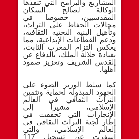
المشاريع والبرامج التي تنفذها
الوكالة لصالح السكان
المقدسيين، خصوصا في
مجالات الحفاظ على التراث،
وتأهيل البنية التحتية الثقافية،
ودعم القطاعات الإبداعية، مما
يعكس التزام المغرب الثابت،
بقيادة جلالة الملك، بالدفاع عن
القدس الشريف وتعزيز صمود
أهلها.
كما سلط الوزير الضوء على
الجهود المبذولة لحماية وتثمين
التراث الثقافي في العالم
الإسلامي، مشيرا إلى
الإنجازات التي تحققت في
إطار لجنة التراث الثقافي في
العالم الإسلامي، والتي
أسفرت عن تسجيل 117