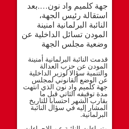
جهة كلميم واد نون….بعد
استقالة رئيس الجهة،
النائبة البرلمانية امنينة
المودن تسائل الداخلية عن
وضعية مجلس الجهة
قدمت النائبة البرلمانية أمنينة
المودن عن حزب العدالة
والتنمية سؤالا لوزير الداخلية
عن الوضع القانوني لمجلس
جهة كلميم واد نون الذي انتهت
مدة توقيفه الثاتي قبل ما
يقارب الشهر احتسابا للتاريخ
المشار إليه في سؤال النائبة
البرلمانية.
وتساءلت النائبة عن الإحراءات