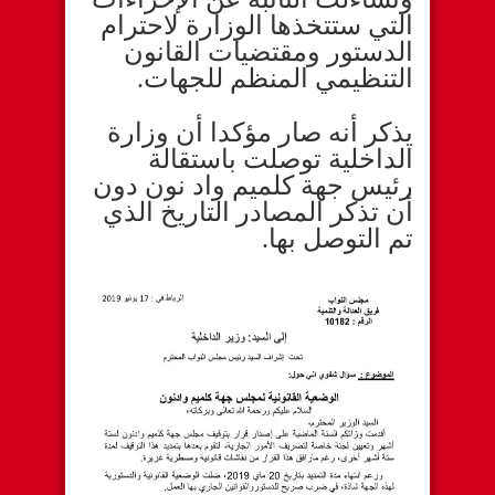
التي ستتخذها الوزارة لاحترام
الدستور ومقتضيات القانون
التنظيمي المنظم للجهات.
يذكر أنه صار مؤكدا أن وزارة
الداخلية توصلت باستقالة
رئيس جهة كلميم واد نون دون
أن تذكر المصادر التاريخ الذي
تم التوصل بها.