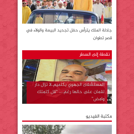
جلالة الملك يترأس حفل تجديد البيعة والولاء في
قصر تطوان
نقطة إلى السطر
المستشفى الجهوي بكلميم..لا تزال دار
لقمان على حالها رغم….. “قل كلمتك
وامض”
مكتبة الفيديو