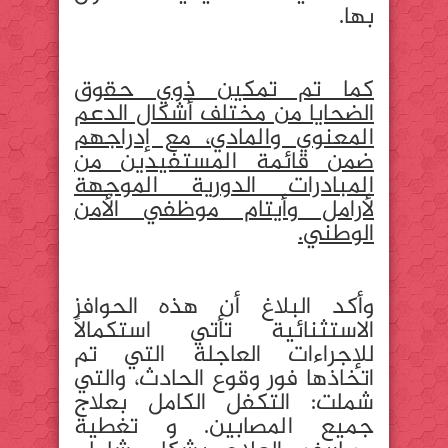
بها.
كما تم تمكين ذوي حقوق
الضحايا من مختلف أشكال الدعم
المعنوي والمادي، مع إدراجهم
ضمن قائمة المستفيدين من
المبادرات الدورية الموجهة
لأرامل وأيتام موظفي الأمن
الوطني.
وأكد البلاغ أن هذه الحوافز
الاستثنائية تأتي استكمالًا
للإجراءات العاجلة التي تم
اتخاذها فور وقوع الحادث، والتي
شملت: التكفل الكامل بعلاج
جميع المصابين. و تغطية