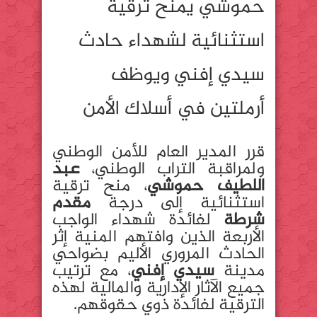
حموشي يمنح ترقية
استثنائية لشهداء حادث
سيدي إفني ويوظف
أرملتين في أسلاك الأمن
قرر المدير العام للأمن الوطني
ولمراقبة التراب الوطني،
عبد
اللطيف حموشي
، منح ترقية
استثنائية إلى درجة
مقدم
شرطة
لفائدة شهداء الواجب
الأربعة الذين وافتهم المنية إثر
الحادث المروري الأليم بضواحي
مدينة
سيدي إفني
، مع ترتيب
جميع الآثار الإدارية والمالية لهذه
الترقية لفائدة ذوي حقوقهم.