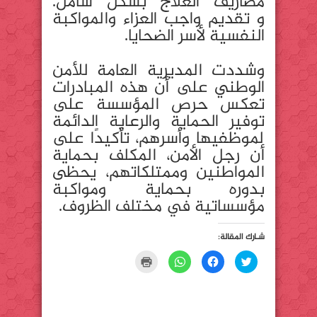
مصاريف العلاج بشكل شامل.
و تقديم واجب العزاء والمواكبة
النفسية لأسر الضحايا.
وشددت المديرية العامة للأمن
الوطني على أن هذه المبادرات
تعكس حرص المؤسسة على
توفير الحماية والرعاية الدائمة
لموظفيها وأسرهم، تأكيدًا على
أن رجل الأمن، المكلف بحماية
المواطنين وممتلكاتهم، يحظى
بدوره بحماية ومواكبة
مؤسساتية في مختلف الظروف.
شـارك المقالة:
C
C
C
C
l
l
l
l
i
i
i
i
c
c
c
c
k
k
k
k
t
t
t
t
o
o
o
o