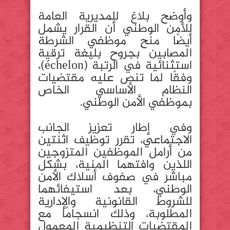
وأوضح بلاغ للمديرية العامة
للأمن الوطني أن القرار يشمل
أيضًا منح موظفي الشرطة
المصابين بجروح بليغة ترقية
استثنائية في الرتبة (échelon)،
وفقًا لما تنص عليه مقتضيات
النظام الأساسي الخاص
بموظفي الأمن الوطني.
وفي إطار تعزيز الجانب
الاجتماعي، تقرر توظيف اثنتين
من أرامل الموظفين المتزوجين
اللذين وافتهما المنية، بشكل
مباشر في صفوف أسلاك الأمن
الوطني، بعد استيفائهما
للشروط القانونية والإدارية
المطلوبة، وذلك انسجامًا مع
المقتضيات التنظيمية المعمول