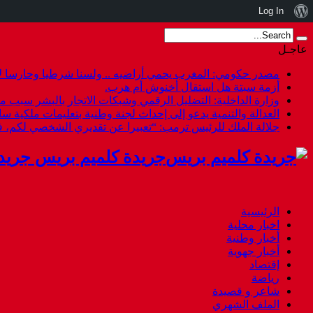
نبذة
Log In
عن
عاجـل
ووردبريس
مصدر حكومي: المغرب يحمي أراضيه .. ولسنا شرطيا وحارسا لأ
أزمة سبتة هل استقال أخنوش أم هرب.
وزارة الداخلية: التضليل الرقمي وشبكات الاتجار بالبشر سبب م
العدالة والتنمية يدعو إلى إحداث لجنة وطنية بتعليمات ملكية س
جلالة الملك للرئيس ترمب: “تعبيرا عن تقديري الشخصي لكم،
جريدة كلميم بريس جريد
الرئيسية
اخبار محلية
أخبار وطنية
أخبار جهوية
إقتصاد
رياضة
شاعر و قصيدة
الملف الشهري