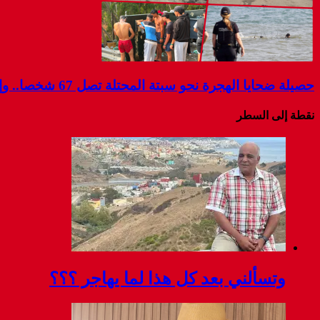
حصيلة ضحايا الهجرة نحو سبتة المحتلة تصل 67 شخصا.. وإسبانيا تواصل البحث عن مفقودين
نقطة إلى السطر
وتسألني بعد كل هذا لما يهاجر ؟؟؟