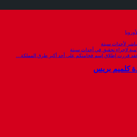
وروبا
باشر لأحداث سبتة
امية لإجراء تحقيق في أحداث سبتة
 فقد قررت إطلاق إسم فخامتكم على أحد أكبر طرق المملكة…
ة كلميم بريس