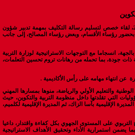
تكوين
احتضنت قاعة الاجتماعات بمقر الأكاديمية الجهوية للتربية والتكوين لجهة كلميم واد نون، يوم الجمعة 22 ماي 2026، لقاء خصص لتسليم رسالة التكليف بمهمة تدبير شؤون
 وذلك بحضور رؤساء الأقسام، وبعض رؤساء المصالح، إلى جانب
جهة، انسجاما مع التوجهات الاستراتيجية لوزارة التربية
تبط بتنزيل برامج خارطة الطريق 2022-2026 من أجل مدرسة عمومية ذات جودة، بما تحمله من رهانات تروم تحسين التعلمات،
رة عن انتهاء مهامه على رأس الأكاديمية .
الوطنية والتعليم الأولي والرياضة، منوها بمسارها المهني
وليات التي تقلدتها داخل منظومة التربية والتكوين، حيث
مديرة الإقليمية بآسا الزاك، ثم المديرة الإقليمية لكلميم،
 التربوي على المستوى الجهوي بكل كفاءة واقتدار، داعيا
ما يضمن استمرارية الأداء وتحقيق الأهداف الاستراتيجية