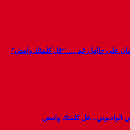
قمان على حالها رغم….. “قل كلمتك وامض”
ي الوادنوني…قل كلمتك وامض