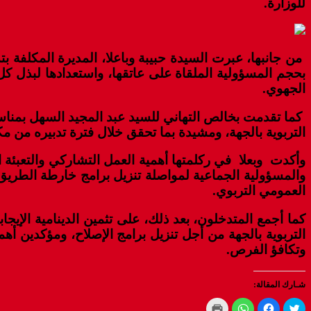
للوزارة.
من جانبها، عبرت السيدة حبيبة وباعلا، المديرة المكلفة بت
بحجم المسؤولية الملقاة على عاتقها، واستعدادها لبذل كل
الجهوي.
كما تقدمت بخالص التهاني للسيد عبد المجيد السهل بمناسب
التربوية بالجهة، ومشيدة بما تحقق خلال فترة تدبيره من 
وأكدت وبعلا في ركلمتها أهمية العمل التشاركي والتعبئة ال
العمومي التربوي.
كما
أجمع المتدخلون، بعد ذلك، على تثمين الدينامية الإي
التربوية بالجهة من أجل تنزيل برامج الإصلاح، ومؤكدين أه
وتكافؤ الفرص.
شـارك المقالة:
Click
Click
Click
Click