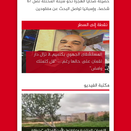
حصيلة ضحايا الهجرة نحو سبتة المحتلة تصل 67
شخصا.. وإسبانيا تواصل البحث عن مفقودين
نقطة إلى السطر
المستشفى الجهوي بكلميم..لا تزال دار
لقمان على حالها رغم….. “قل كلمتك
وامض”
مكتبة الفيديو
التغيرات المناخية وعلاقتها بالأمن الغذائي “منطقة