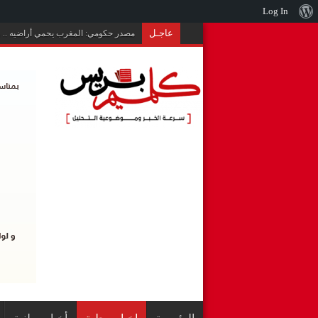
نبذة
Log In
عن
عاجـل
مصدر حكومي: المغرب يحمي أراضيه .. و
ووردبريس