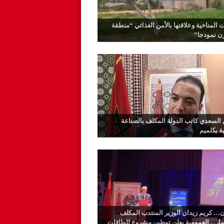
ت المناخية وعلاقتها بالأمن الغذائي “منطقة
رن نمودجا”
السعدي كاتب الدولة المكلف بالصناعة
ية بكلميم
… كريم زيدان الوزير المنتدب المكلف
ثمار…العمومية يعلن توطين مشروع للطاقات