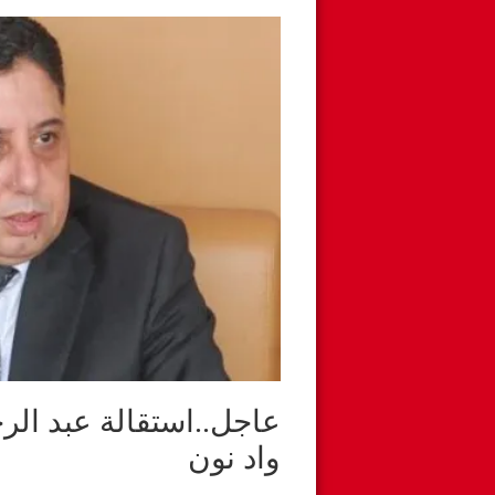
عاجل..استقالة عبد الر
واد نون