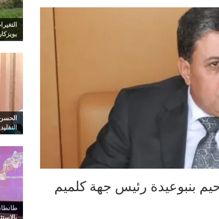
التغيرا
بويزكا
الحسن 
التقليد
حيم بنبوعيدة رئيس جهة كلميم
طانطان
بالاست