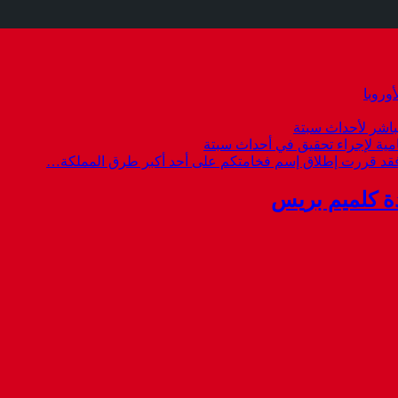
وروبا
باشر لأحداث سبتة
امية لإجراء تحقيق في أحداث سبتة
 فقد قررت إطلاق إسم فخامتكم على أحد أكبر طرق المملكة…
ة كلميم بريس