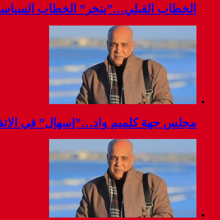
الخطاب القبلي…”ينخر” الخطاب السياس
مجلس جهة كلميم واد…”إسهال” في الاتفا