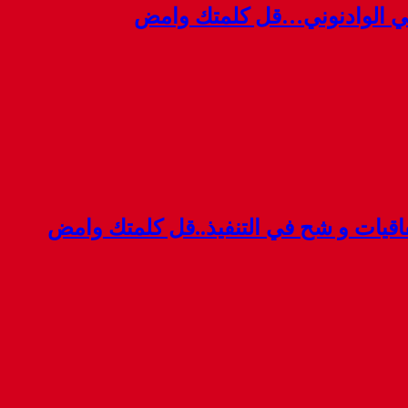
ي الوادنوني…قل كلمتك وامض
قيات و شح في التنفيذ..قل كلمتك وامض