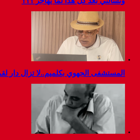
وتسألني بعد كل هذا لما يهاجر ؟؟؟
المستشفى الجهوي بكلميم..لا تزال دار ل