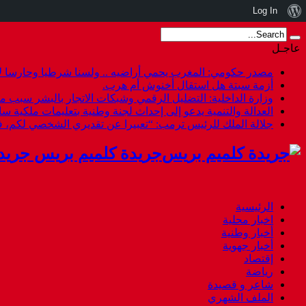
نبذة
Log In
عن
عاجـل
ووردبريس
مصدر حكومي: المغرب يحمي أراضيه .. ولسنا شرطيا وحارسا لأ
أزمة سبتة هل استقال أخنوش أم هرب.
وزارة الداخلية: التضليل الرقمي وشبكات الاتجار بالبشر سبب م
العدالة والتنمية يدعو إلى إحداث لجنة وطنية بتعليمات ملكية س
جلالة الملك للرئيس ترمب: “تعبيرا عن تقديري الشخصي لكم،
جريدة كلميم بريس جريد
الرئيسية
اخبار محلية
أخبار وطنية
أخبار جهوية
إقتصاد
رياضة
شاعر و قصيدة
الملف الشهري