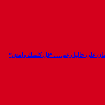
قمان على حالها رغم….. “قل كلمتك وامض”