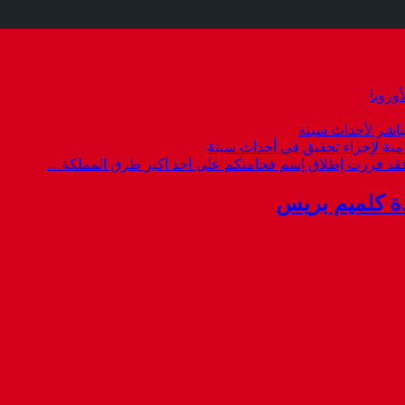
وروبا
باشر لأحداث سبتة
امية لإجراء تحقيق في أحداث سبتة
 فقد قررت إطلاق إسم فخامتكم على أحد أكبر طرق المملكة…
ة كلميم بريس