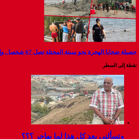
حصيلة ضحايا الهجرة نحو سبتة المحتلة تصل 67 شخصا.. وإسبانيا تواصل البحث عن مفقودين
نقطة إلى السطر
وتسألني بعد كل هذا لما يهاجر ؟؟؟