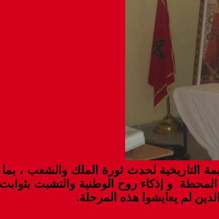
يمة التاريخية لحدث ثورة الملك والشعب ، 
 المحطة و إذكاء روح الوطنية والتشبت بثواب
ذين لم يعايشوا هذه المرحلة.