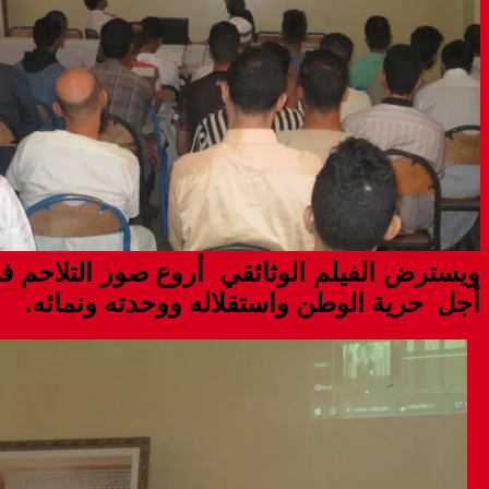
ويسترض الفيلم الوثائقي أروع صور التلاحم ف
أجل حرية الوطن واستقلاله ووحدته ونمائه.