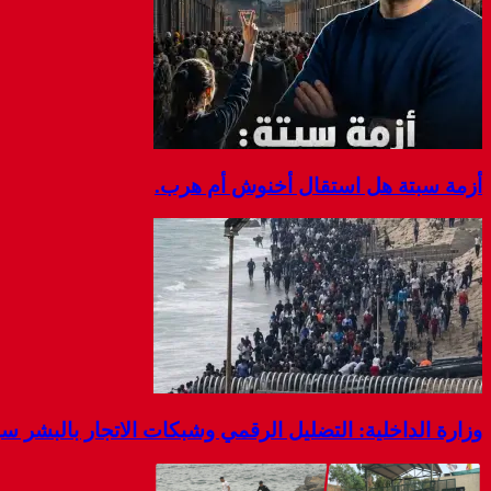
i
i
n
n
n
d
d
d
o
o
o
w
w
w
)
)
)
أزمة سبتة هل استقال أخنوش أم هرب.
وزارة الداخلية: التضليل الرقمي وشبكات الاتجار بالبشر 