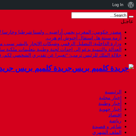
نبذة
Log In
عن
عاجـل
ووردبريس
مصدر حكومي: المغرب يحمي أراضيه .. ولسنا شرطيا وحارسا لأ
أزمة سبتة هل استقال أخنوش أم هرب.
وزارة الداخلية: التضليل الرقمي وشبكات الاتجار بالبشر سبب م
العدالة والتنمية يدعو إلى إحداث لجنة وطنية بتعليمات ملكية س
جلالة الملك للرئيس ترمب: “تعبيرا عن تقديري الشخصي لكم،
جريدة كلميم بريس جريد
الرئيسية
اخبار محلية
أخبار وطنية
أخبار جهوية
إقتصاد
رياضة
شاعر و قصيدة
الملف الشهري