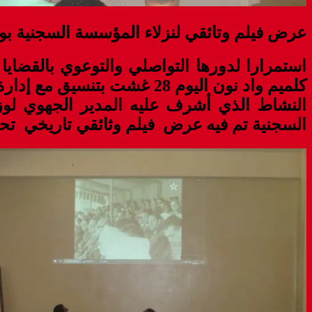
عرض فيلم وتائقي لنزلاء المؤسسة السجنية بويزكا
استمرارا لدورها التواصلي والتوعوي بالقضاي
كلميم واد نون اليوم 28 غشت بتنسيق مع إدارة سجن بويزكارن نشاطا داخل هذه المؤسسة السجنية استهدف نزلاء ونزيلات هذه المؤسسة
النشاط الذي أشرف عليه المدير الجهوي لوز
السجنية تم فيه عرض فيلم وثائقي تاريخي تح