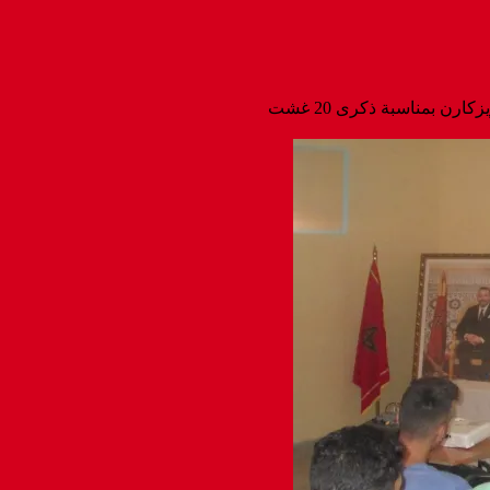
رن بمناسبة ذكرى 20 غشت