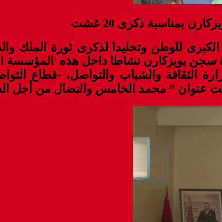
رن بمناسبة ذكرى 20 غشت
ا الكبرى للوطن وتخليدا لذكرى ثورة الملك و
ارة الثقافة والشباب والتواصل، -قطاع الت
ت عنوان ” محمد الخامس والنضال من أجل الح