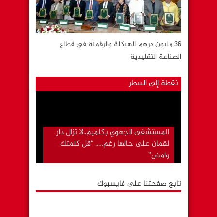
36 مليون درهم للهيكلة والرقمنة في قطاع
الصناعة التقليدية
نقطة إلى السطر
المستشفى الجهوي بكلميم..لا تزال دار
لقمان على حالها رغم….. “قل كلمتك
وامض”
تابع صفحتنا على فايسبوك