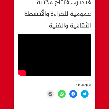
فيديو…افتتاح مكتبة
عمومية للقراءة والأنشطة
الثقافية والفنية
شـارك المقالة:
C
C
C
C
l
l
l
l
i
i
i
i
c
c
c
c
k
k
k
k
t
t
t
t