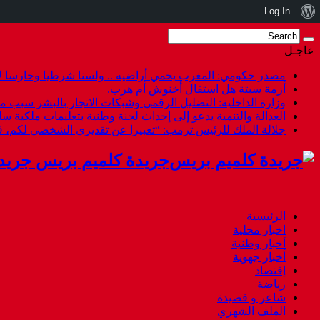
نبذة
Log In
عن
عاجـل
ووردبريس
مصدر حكومي: المغرب يحمي أراضيه .. ولسنا شرطيا وحارسا لأ
أزمة سبتة هل استقال أخنوش أم هرب.
وزارة الداخلية: التضليل الرقمي وشبكات الاتجار بالبشر سبب م
العدالة والتنمية يدعو إلى إحداث لجنة وطنية بتعليمات ملكية س
جلالة الملك للرئيس ترمب: “تعبيرا عن تقديري الشخصي لكم،
جريدة كلميم بريس جريد
الرئيسية
اخبار محلية
أخبار وطنية
أخبار جهوية
إقتصاد
رياضة
شاعر و قصيدة
الملف الشهري