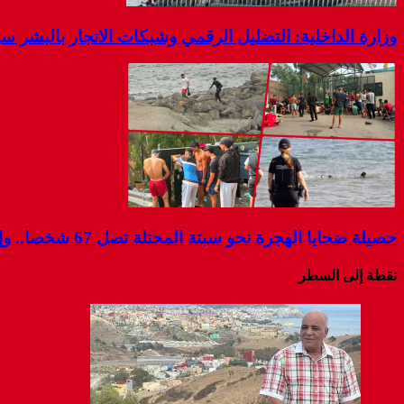
وزارة الداخلية: التضليل الرقمي وشبكات الاتجار بالبشر 
حصيلة ضحايا الهجرة نحو سبتة المحتلة تصل 67 شخصا.. وإسبانيا تواصل البحث عن مفقودين
نقطة إلى السطر