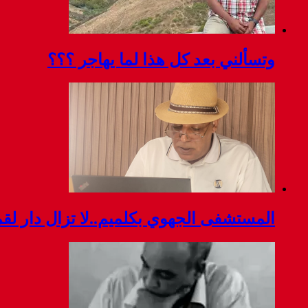
وتسألني بعد كل هذا لما يهاجر ؟؟؟
المستشفى الجهوي بكلميم..لا تزال دار ل