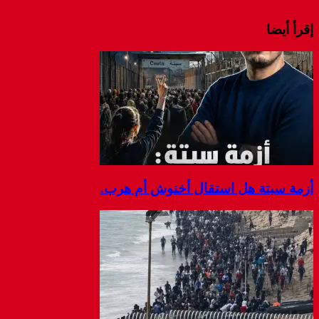
إقرأ أيضا
أزمة سبتة هل استقال أخنوش أم هرب.