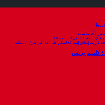
وروبا
باشر لأحداث سبتة
امية لإجراء تحقيق في أحداث سبتة
 فقد قررت إطلاق إسم فخامتكم على أحد أكبر طرق المملكة…
ة كلميم بريس