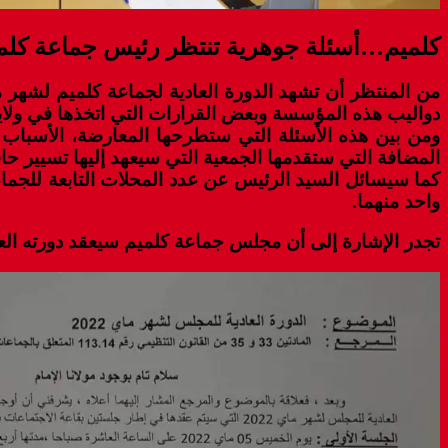
كلميم…أسئلة جوهرية تنتظر رئيس جماعة كلميم
من المنتظر أن تشهد الدورة العادية لجماعة كلميم لشهر 
دواليب هذه المؤسسة وبعض القرارات التي اتخذها في ولايته
ومن بين هذه الأسئلة التي ستطرحها المعارضة، الأسباب 
المضافة التي ستقدمها الجمعية التي سيعهد إليها تسيير حا
كما سيسائل السيد الرئيس عن عدد المحلات التابعة للجماعة
واحد منهما.
تجدر الإشارة إلى أن مجلس جماعة كلميم سيعقد دورته ال