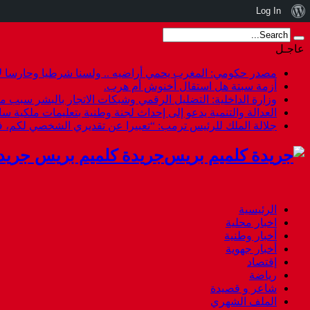
نبذة
Log In
عن
عاجـل
ووردبريس
مصدر حكومي: المغرب يحمي أراضيه .. ولسنا شرطيا وحارسا لأ
أزمة سبتة هل استقال أخنوش أم هرب.
وزارة الداخلية: التضليل الرقمي وشبكات الاتجار بالبشر سبب م
العدالة والتنمية يدعو إلى إحداث لجنة وطنية بتعليمات ملكية س
جلالة الملك للرئيس ترمب: “تعبيرا عن تقديري الشخصي لكم،
جريدة كلميم بريس جريد
الرئيسية
اخبار محلية
أخبار وطنية
أخبار جهوية
إقتصاد
رياضة
شاعر و قصيدة
الملف الشهري