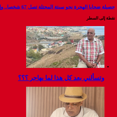
حصيلة ضحايا الهجرة نحو سبتة المحتلة تصل 67 شخصا.. وإسبانيا تواصل البحث عن مفقودين
نقطة إلى السطر
وتسألني بعد كل هذا لما يهاجر ؟؟؟