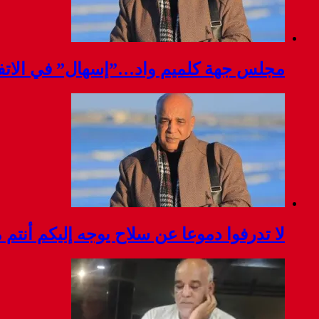
مجلس جهة كلميم واد…”إسهال” في الاتفا
لا تدرفوا دموعا عن سلاح يوجه إليكم أنتم