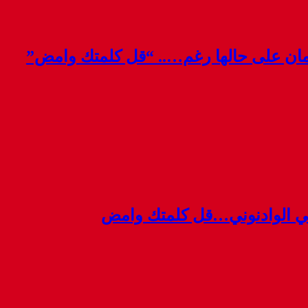
قمان على حالها رغم….. “قل كلمتك وامض”
ي الوادنوني…قل كلمتك وامض