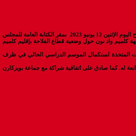
الدورة التي ترأسها رئيس المجلس الإقليمي محمد الحبيب نازومي بحضور كاتب ولاية جهة كلميم واد نون انعقدت صباح اليوم الإثنين 12 يونيو 2023 بمقر الكتابة العامة للمجلس
بجهة كلميم واد نون حول وضعية قطاع الفلاحة بإقليم كلميم
إجراءات المتخذة لستكمال الموسم الدراسي الحالي في ظرف
ابعة له. كما صادق على اتفاقية شراكة مع جماعة بويزكارن