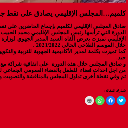
كلميم…المجلس الإقليمي يصادق على نقط جدو
صادق المجلس الإقليمي لكلميم بإجماع الحاضرين على نقط جدو
الإقليمي تميزت بعرض ألقاه السيد المدير الجهوي لوزارة ال
خلال الموسم الفلاحي الحالي 2023/2022 .
كما تميزت بكلمة لمدير الأكاديمية الجهوية للتربية والت
جيد.
و صادق المجلس خلال هذه الدورة على اتفاقية شراكة مع جما
من اجل احداث فضاء للطفل بالفضاء العمومي الجماعي لبو
ثم وفي نقطة أخرى تداول المجلس بالمناقشة والتصويت و
شـارك المقالة:
C
C
C
C
l
l
l
l
i
i
i
i
c
c
c
c
k
k
k
k
t
t
t
t
o
o
o
o
p
s
s
s
r
h
h
h