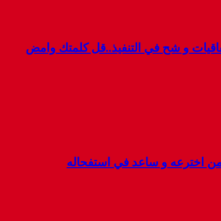
قيات و شح في التنفيذ..قل كلمتك وامض
 من اخترعه و ساعد في استفحاله