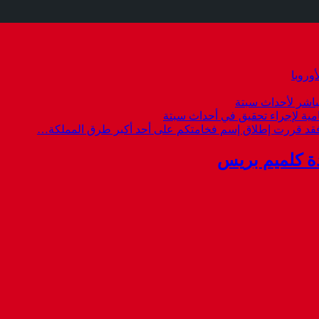
وروبا
باشر لأحداث سبتة
امية لإجراء تحقيق في أحداث سبتة
 فقد قررت إطلاق إسم فخامتكم على أحد أكبر طرق المملكة…
ة كلميم بريس