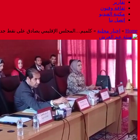
تقارير
ثقافة وفنون
مكتبة الفيديو
إتصل بنا
Home
»
اخبار محلية
»
كلميم…المجلس الإقليمي يصادق على نقط جدول