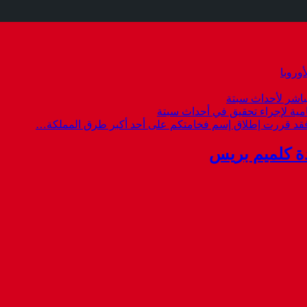
وروبا
باشر لأحداث سبتة
امية لإجراء تحقيق في أحداث سبتة
 فقد قررت إطلاق إسم فخامتكم على أحد أكبر طرق المملكة…
ة كلميم بريس