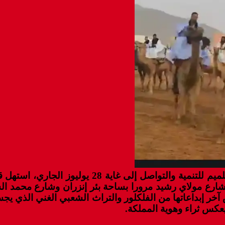
يذكر أن فعاليات المهرجان، الذي تنظمه جمعية مهرج
ع مولاي رشيد مرورا بساحة بئر إنزران وشارع محمد السا
ر إبداعاتها من الفلكلور والتراث الشعبي الغني الذي يج
يعكس ثراء وهوية المملكة.