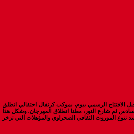
ان كلميم للتنمية والتواصل إلى غاية 28 يوليوز الجاري، استهل قبل الافتتاح الرسمي بيوم، بموكب كرنفال احتفالي انطلق
دس ثم شارع النور، معلنا انطلاق المهرجان. وشكل هذا
سد تنوع الموروث الثقافي الصحراوي والمؤهلات التي تزخر