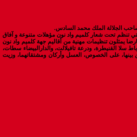
لتي تنظم تحت شعار كلميم واد نون مؤهلات متنوعة و آفاق
كما قام والوفد المرافق له ب افتتاح معرض المنتجات الفلاحية المقام على مساحة 4000 متر مربع، من 164 عارضا يمثلون تنظيمات مهنية من أقاليم جهة كلميم واد نون
ط سلا القنيطرة، ودرعة تافيلالت، والدارالبيضاء سطات،
بينها، على الخصوص، العسل وأركان ومشتقاتهما، وزيت