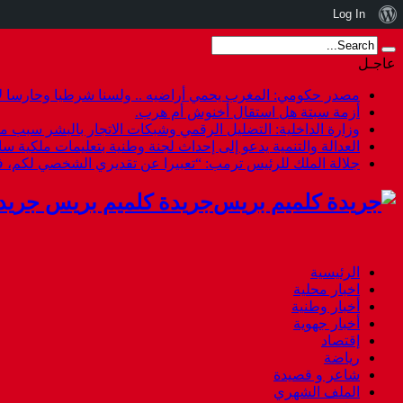
نبذة
Log In
عن
عاجـل
ووردبريس
مصدر حكومي: المغرب يحمي أراضيه .. ولسنا شرطيا وحارسا لأ
أزمة سبتة هل استقال أخنوش أم هرب.
وزارة الداخلية: التضليل الرقمي وشبكات الاتجار بالبشر سبب م
العدالة والتنمية يدعو إلى إحداث لجنة وطنية بتعليمات ملكية س
جلالة الملك للرئيس ترمب: “تعبيرا عن تقديري الشخصي لكم،
جريدة كلميم بريس جريد
الرئيسية
اخبار محلية
أخبار وطنية
أخبار جهوية
إقتصاد
رياضة
شاعر و قصيدة
الملف الشهري