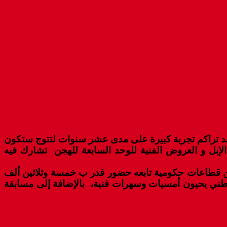
بعد تراكم تجربة كبيرة على مدى عشر سنوات لتتوج ستكون
ن التيمة الأساسية لهذا المهرجان وهو الجمل عن طريق تجمع أكثر من 400 رأس من الإبل و العروض الفنية للوحد السابعة للهجن تشارك فيه
 بكرنفال استعراضي شارك فيه أكثر من 80 فنان وفنانة و لوحات من قطاعات حكومية تابعه حضور قدر ب خمسة وثلاثين ألف
ية وفنية موزعة ما بين المحلي والوطني يحيون أمسيات وسهرات فنية، بالإضافة إلى مسابقة