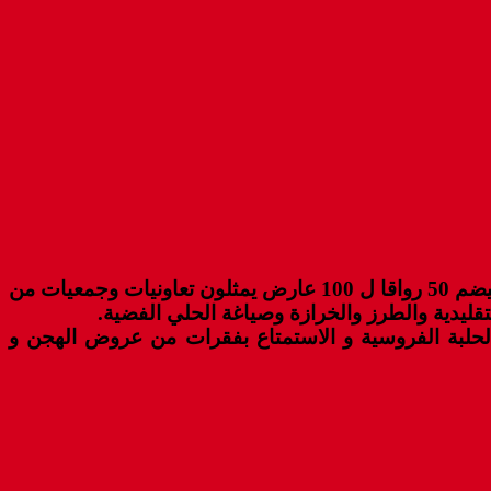
في ذات السياق افتتح الوفد الرسمي فضاء الصناعة التقليدية المقام في نسخته الثانية، على مساحة 2000 متر مربع، فيضم 50 رواقا ل 100 عارض يمثلون تعاونيات وجمعيات من
يدية والطرز والخرازة وصياغة الحلي الفضية.
 لحلبة الفروسية و الاستمتاع بفقرات من عروض الهجن و