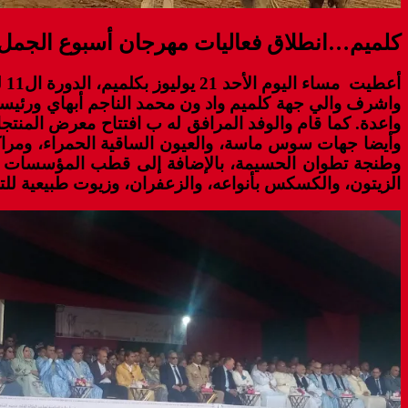
كلميم…انطلاق فعاليات مهرجان أسبوع الجمل في
أعطيت مساء اليوم الأحد 21 يوليوز بكلميم، الدورة ال11 لمهرجان أسبوع الجمل، الذي ينظم تحت الرعاية السامية لصاحب الجلالة الملك محمد السادس.
واشرف والي جهة كلميم واد ون محمد الناجم أبهاي ورئيسة 
وأيضا جهات سوس ماسة، والعيون الساقية الحمراء، ومراكش
وطنجة تطوان الحسيمة، بالإضافة إلى قطب المؤسسات وق
الزيتون، والكسكس بأنواعه، والزعفران، وزيوت طبيعية للت