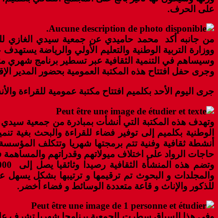
على الحرف.
من جانبه أكد محمد حاميدي عن جمعية سيدي الغازي للعمل
ووزارة التربية الوطنية والتعليم الأولي والرياضة يستهدف 
وسيساهم في التنمية الثقافية عبر تسطير برنامج شهري مت
وجرى حفل افتتاح هذه المكتبة العمومية بحضور المدير الإقلي
جرى اليوم الأحد بكلميم افتتاح مكتبة عمومية للقراءة والأن
وتهدف هذه المكتبة التي أنشأت بمبادرة من جمعية سيدي الغا
الوطنية بكلميم إلى توفير فضاء للقراءة والبحث بغية ت
أنشطة ثقافية وفنية تتم برمجتها شهريا وتتكلف المؤسسة بت
حاجات الرواد على اختلاف ميولاتهم وقدراتهم والمساهمة في 
والمجلدات و البحوث تم ترقيمها و ترتيبها بشكل يسهل عل
للذكور والإناث و قاعة متعددة الوسائط و فضاء أخضر.
وفي هذا السياق سطرت الجمعية برنامجا شهريا تشرف علي