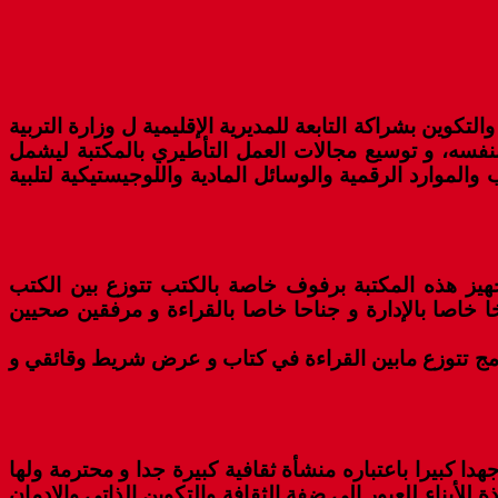
كوين بشراكة التابعة للمديرية الإقليمية ل وزارة التربية
نفسه، و توسيع مجالات العمل التأطيري بالمكتبة ليشمل
الموارد الرقمية والوسائل المادية واللوجيستيكية لتلبية
 إلى 6000 عنوان بغلاف مالي يقدر ب 500 الف درهم بما فيها تجهيز هذه المكتبة برفوف خاصة بالكتب تتوزع بين الكتب
 خاصا بالإدارة و جناحا خاصا بالقراءة و مرفقين صحيين
ج تتوزع مابين القراءة في كتاب و عرض شريط وقائقي و
ا كبيرا باعتباره منشأة ثقافية كبيرة جدا و محترمة ولها
في بكلميم، مضيفا أن هذا الورش الذي يضم 6000 كتاب متنوع يعتبر نافذة للأبناء للعبور إلى ضفة الثقافة والتكوين الذاتي والإدمان