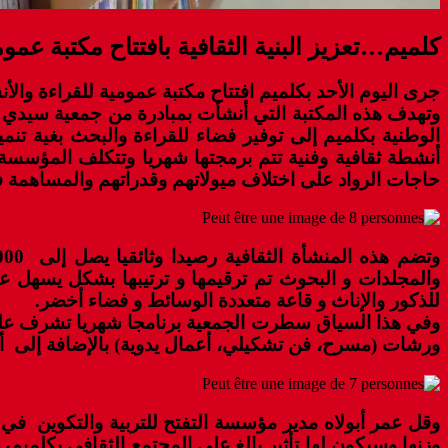
كلميم…تعزيز البنية الثقافية بافتتاح مكتبة عموم
جرى اليوم الأحد بكلميم افتتاح مكتبة عمومية للقراءة والأن
وتهدف هذه المكتبة التي أنشأت بمبادرة من جمعية سيدي الغا
الوطنية بكلميم إلى توفير فضاء للقراءة والبحث بغية ت
أنشطة ثقافية وفنية تتم برمجتها شهريا وتتكلف المؤسسة بت
حاجات الرواد على اختلاف ميولاتهم وقدراتهم والمساهمة في 
والمجلدات و البحوث تم ترقيمها و ترتيبها بشكل يسهل عل
للذكور والإناث و قاعة متعددة الوسائط و فضاء أخضر.
وفي هذا السياق سطرت الجمعية برنامجا شهريا تشرف علي
ورشات (مسرح، فن تشكيلي، أعمال يدوية) بالإضافة إلى أم
وقل عمر أبولاه مدير مؤسسة التفتح للتربية والتكوين في ت