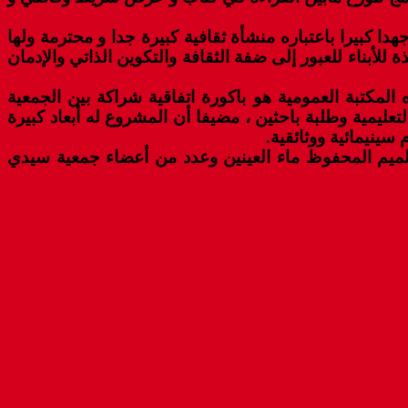
ا كبيرا باعتباره منشأة ثقافية كبيرة جدا و محترمة ولها
في بكلميم، مضيفا أن هذا الورش الذي يضم 6000 كتاب متنوع يعتبر نافذة للأبناء للعبور إلى ضفة الثقافة والتكوين الذاتي والإدمان
مكتبة العمومية هو باكورة اتفاقية شراكة بين الجمعية
تعليمية وطلبة باحثين ، مضيفا أن المشروع له أبعاد كبيرة
ينيمائية ووثائقية.
 بكلميم المحفوظ ماء العينين وعدد من أعضاء جمعية سيدي