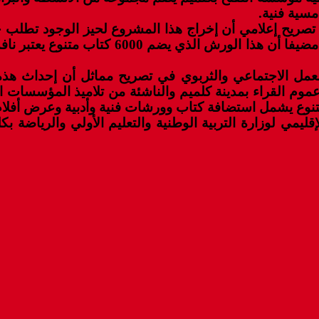
سية فنية.
صريح إعلامي أن إخراج هذا المشروع لحيز الوجود تطلب جهد
وزنها وسيكون لها تأثير بالغ على المجتمع الثقا
 الاجتماعي والثربوي في تصريح مماثل أن إحداث هذه ال
عموم القراء بمدينة كلميم والناشئة من تلاميذ المؤسسات ال
نوع يشمل استضافة كتاب وورشات فنية وأدبية وعرض أفلام س
قليمي لوزارة التربية الوطنية والتعليم الأولي والرياضة