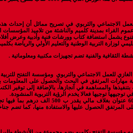
 الاجتماعي والثربوي في تصريح مماثل أن إحداث هذه ال
عموم القراء بمدينة كلميم والناشئة من تلاميذ المؤسسات ال
نوع يشمل استضافة كتاب وورشات فنية وأدبية وعرض أفلام س
مي لوزارة التربية الوطنية والتعليم الأولي والرياضة بكلمي
شطة الثقافية والفنية تضم تجهيزات مكتبية ومعلوماتية .
زي للعمل الاجتماعي والتربوي ومؤسسة التفتح للتربية والت
نمية مهارات المرتفق في البحث والحصول على المعلومات ب
نفيذها والمساهمة في آنجازها، بالإضافة إلى توفير الكتب و
توجيهها توجيها فعالا يخدم الرؤية التربوية المنشودة.
وتضم هذه المنشأة الثقافية رصيدا وثائقيا يصل
ى المرتفق الحصول عليها والاستفادة منها، كما تضم جناخا
ه مؤسسة التفتح بكلميم يضم مجموعة من الأنشطة والبرام