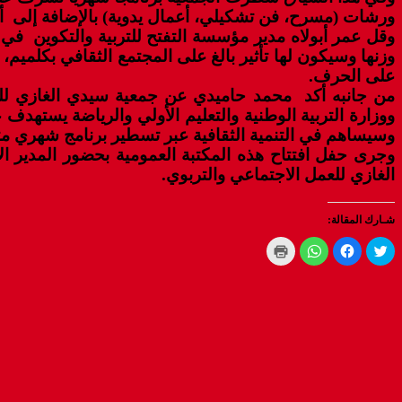
ورشات (مسرح، فن تشكيلي، أعمال يدوية) بالإضافة إلى أم
وقل عمر أبولاه مدير مؤسسة التفتح للتربية والتكوين في ت
على الحرف.
من جانبه أكد محمد حاميدي عن جمعية سيدي الغازي للعمل
ووزارة التربية الوطنية والتعليم الأولي والرياضة يستهدف 
وسيساهم في التنمية الثقافية عبر تسطير برنامج شهري مت
وجرى حفل افتتاح هذه المكتبة العمومية بحضور المدير الإ
الغازي للعمل الاجتماعي والتربوي.
شـارك المقالة:
Click
Click
Click
Click
to
to
to
to
print
share
share
share
(Opens
on
on
on
WhatsApp
in
Facebook
Twitter
new
(Opens
(Opens
(Opens
window)
in
in
in
new
new
new
window)
window)
window)