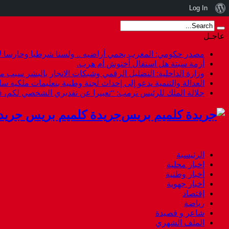
نبذة
Log In
عن
عاجـل
ووردبريس
مصدر حكومي: المغرب يحمي أراضيه .. ولسنا شرطيا وحارسا لأ
أزمة سبتة هل استقال أخنوش أم هرب.
وزارة الداخلية: التضليل الرقمي وشبكات الاتجار بالبشر سبب م
العدالة والتنمية يدعو إلى إحداث لجنة وطنية بتعليمات ملكية س
جلالة الملك للرئيس ترمب: “تعبيرا عن تقديري الشخصي لكم،
جريدة كلميم بريس جريد
الرئيسية
اخبار محلية
أخبار وطنية
أخبار جهوية
إقتصاد
رياضة
شاعر و قصيدة
الملف الشهري