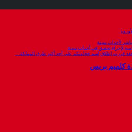
وروبا
باشر لأحداث سبتة
امية لإجراء تحقيق في أحداث سبتة
 فقد قررت إطلاق إسم فخامتكم على أحد أكبر طرق المملكة…
ة كلميم بريس