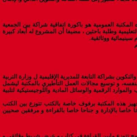
مكتبة العمومية هو باكورة اتفاقية شراكة بين الجمعية
تعليمية وطلبة باحثين ، مضيفا أن المشروع له أبعاد كبيرة
ينيمائية ووثائقية.
م
كوين بشراكة التابعة للمديرية الإقليمية ل وزارة التربية
نفسه، و توسيع مجالات العمل التأطيري بالمكتبة ليشمل
الموارد الرقمية والوسائل المادية واللوجيستيكية لتلبية
 إلى 6000 عنوان بغلاف مالي يقدر ب 500 الف درهم بما فيها تجهيز هذه المكتبة برفوف خاصة بالكتب تتوزع بين الكتب
 خاصا بالإدارة و جناحا خاصا بالقراءة و مرفقين صحيين
ج تتوزع مابين القراءة في كتاب و عرض شريط وقائقي و