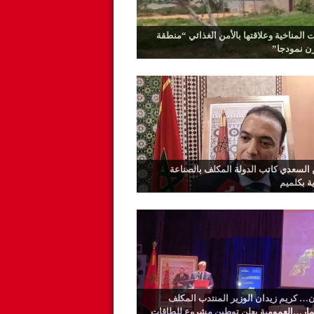
ت المناخية وعلاقتها بالأمن الغذائي “منطقة
رن نمودجا”
السعدي كاتب الدولة المكلف بالصناعة
ية بكلميم
… كريم زيدان الوزير المنتدب المكلف
ثمار…العمومية يعلن توطين مشروع للطاقات