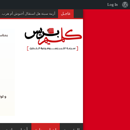
نبذة
Log In
عن
عاجـل
أزمة سبتة هل استقال أخنوش أم هرب.
ووردبريس