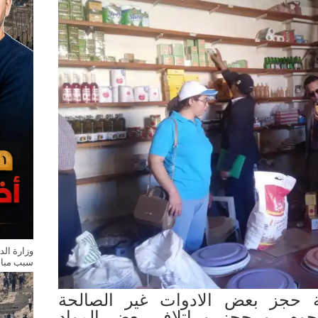
وزارة الد
سبب مباش
لة حجز بعض الادوات غير الصالحة
لحوم، و حجز و إتلاف بعض المواد