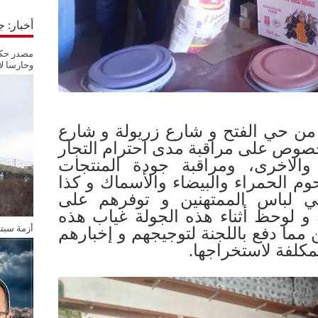
أخبار: 
مصدر حكو
وحارسا لأ
ن حي الفتح و شارع زريولة و شارع
صوص على مراقبة مدى احترام التجار
 والاخرى، ومراقبة جودة المنتجات
وم الحمراء والبيضاء والأسماك و كذا
 لباس الممتهنين و توفرهم على
و لوحظ أثناء هذه الجولة غياب هذه
أزمة سبت
ن مما دفع باللجنة لتوجيجهم و إخبارهم
المكلفة لاستخراجها.