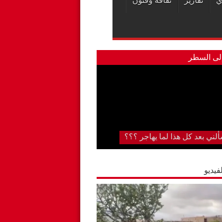
ي
تقارير
ثقافة وفنون
لى السطر
تشفى الجهوي بكلميم..لا تزال دار
ان على حالها رغم….. “قل كلمتك
ض”
فيديو