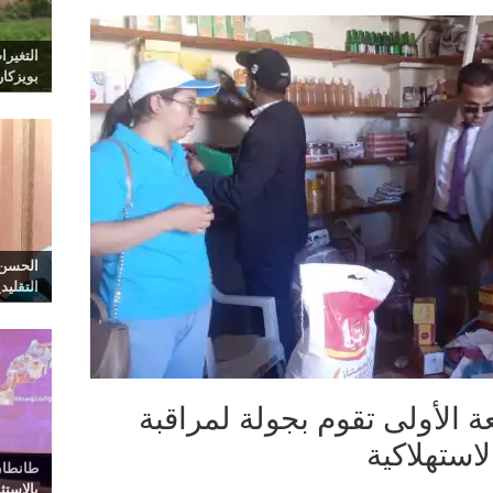
التغيرا
بويزكا
الحسن 
التقليد
الأولى تقوم بجولة لمراقبة
لاستهلاكية
طانطان
بالاست