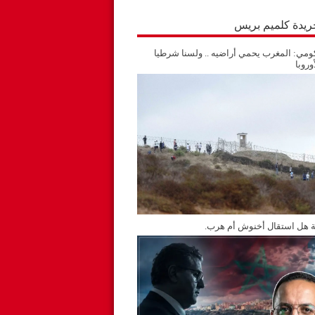
جريدة كلميم بريس
مي: المغرب يحمي أراضيه .. ولسنا شرطيا
وروبا
ة هل استقال أخنوش أم هرب.