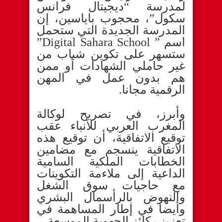
لمدرسة “ديجيتال فرانس
سكول”، محجوب باياسين، إن
المدرسة الجديدة التي ستحمل
اسم ” Digital Sahara School”
ستسهر على تكوين شباب من
غير حاملي الشهادات أو ممن
هم بدون عمل في المهن
الرقمية مجانا.
وأبرز، في تصريح لوكالة
المغرب العربي للأنباء عقب
توقيع الاتفاقية، أن توقيع هذه
الاتفاقية ينسجم مع مضامين
الخطابات الملكية السامية
الداعية إلى ملاءمة التكوينات
مع حاجيات سوق الشغل
والنهوض بالرأسمال البشري
وأيضا في إطار المساهمة في
تعزيز ركائز الجهوية الموسعة.