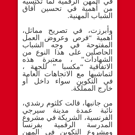
في المهن الرقمية لما تكتسيه
من أهمية في تحسين آفاق
الشباب المهنية.
وأبرزت، في تصريح مماثل،
أهمية “فرص وعروض العمل
المفتوحة في وجه الشباب
الحاصلين على هذا النوع من
الشهادات” ، معتبرة هذه
الاتفاقية “مكسبا ” للجهة ،
لتماشيها مع الاتجاهات العامة
في التكوين سواء داخل أو
خارج المملكة.
من جانبها، قالت كلثوم رشدي،
نائبة عمدة مدينة سيرجي
الفرنسية، الشريكة في مشروع
المدرسة الرقمية بفرنسا
ومشروع التكوين في المهن