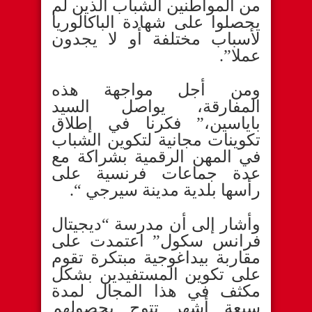
من المواطنين الشباب الذين لم
يحصلوا على شهادة الباكالوريا
لأسباب مختلفة أو لا يجدون
عملا”.
ومن أجل مواجهة هذه
المفارقة، يواصل السيد
باياسين،” فكرنا في إطلاق
تكوينات مجانية لتكوين الشباب
في المهن الرقمية بشراكة مع
عدة جماعات فرنسية على
رأسها بلدية مدينة سيرجي “.
وأشار إلى أن مدرسة “ديجيتال
فرانس سكول” اعتمدت على
مقاربة بيداغوجية مبتكرة تقوم
على تكوين المستفيدين بشكل
مكثف في هذا المجال لمدة
سبعة أشهر تتوج بحصولهم