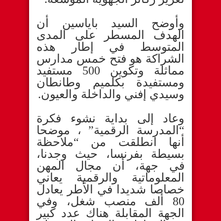
وأوضح السيد باياسين أن
الهدف المسطر على المدى
المتوسط في إطار هذه
الشراكة هو فتح خمس مدارس
مماثلة وتكوين 500 مستفيد
ومستفيدة بكلميم وطانطان
وسيدي إفني والداخلة والعيون.
وعاد إلى بداية نشوء فكرة
“المدرسة الرقمية” ، موضحا
أنها انطلقت من “ملاحظة
بسيطة بفرنسا، حيث وجدنا،
في جهة، أن مجال المهن
المعلوماتية والرقمية يعاني
خصاصا شديدا في الأطر يعادل
80 ألف منصب شغل، وفي
الجهة المقابلة هناك عدد كبير