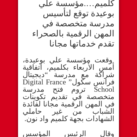
كلميم….مؤسسة علي
بوعيدة توقع لتأسيس
مدرسة متخصصة في
المهن الرقمية بالصحراء
تقدم خدماتها مجانا
وقعت مؤسسة علي بوعيدة،
أمس الأربعاء بكلميم، اتفاقية
شراكة مع مدرسة “ديجيتال
فرانس سكول” Digital France
School تروم فتح مدرسة
متخصصة في تقديم تكوينات
في المهن الرقمية مجانا لفائدة
الشباب من غير حاملي
الشهادات بجهة كلميم واد نون.
وقال الرئيس المؤسس