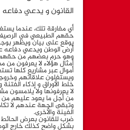
القانون و يدعي دفاعه 
أي مفارقة تلك، عندما يست
حقهم الطبيعي في الرصيف 
يوقع على بيان ويظهر بوج
أرض الوطن ويدعي دفاعه عن 
وهو حرم بعضهم من حقهم ا
أمثال هؤلاء لا يعرفون من م
أموال عبر مشاريع كلها تست
ويستغلون علاقاتهم وخروجهم
خلط الأوراق و إذكاء الفتنة 
لا يعرفونها ولا يلامسون مش
من أجل ما يعود عليهم من أم
وتبقى الجهة عندهم لا تكا
الفينة والأخرى.
ضرب للقانون بعرض الحائط 
بشكل واضح كذلك خارج الوطن