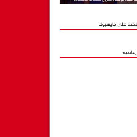
حتنا على فايسبوك
علانية