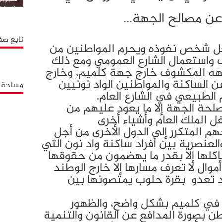
بالوطية
عن مصالح الجهة…
تابع صف
غل شخص نفوذه ويحرم المواطنين من
واستعمال الشارع العمومي ومع ذلك
هه المكشوف خارج جهة كلميم، وخارج
الساكنة والمواطنين الواد نونيين
مساحة إ
لطبيعي في الشارع العام.
صلحة الجهة إلا ما يعود عليهم من
غل الملك العام وأشياء أخرى
 المتكرر إلى الدول الأخرى من أجل
والعنصرية بين أفراد ساكنة واد نون التي
اكلها إلا بقدر ما يهضمون من حقوقها
وال لا تعرف مسارها إلا خارج الوطند
د تعدو بقرة حلوب يمتصونها بين
في كلميم بشكل واضح، والظهور
 بصورة المدافع عن القانون والتنمية