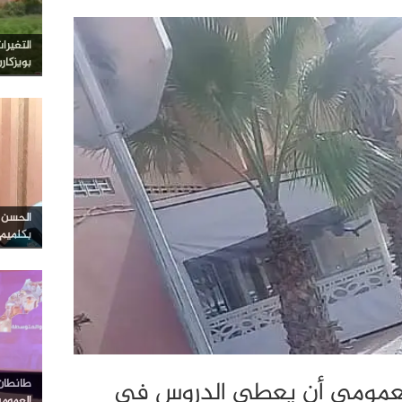
التغيرا
بويزكار
الحسن ا
بكلميم
لعمومي أن يعطي الدروس في
طانطان…
العموم