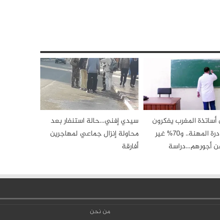
من أساتذة المغرب يفكرون
سيدي إفني…حالة استنفار بعد
في مغادرة المهنة.. و70% غير
محاولة إنزال جماعي لمهاجرين
ن أجورهم…دراسة
أفارقة
من نحن