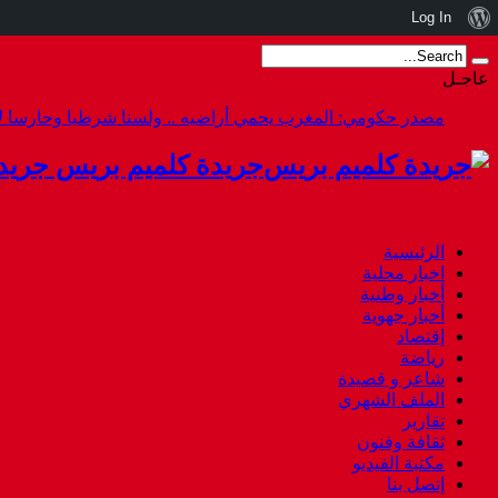
نبذة
Log In
عن
عاجـل
ووردبريس
مصدر حكومي: المغرب يحمي أراضيه .. ولسنا شرطيا وحارسا لأ
جريدة كلميم بريس جريد
الرئيسية
اخبار محلية
أخبار وطنية
أخبار جهوية
إقتصاد
رياضة
شاعر و قصيدة
الملف الشهري
تقارير
ثقافة وفنون
مكتبة الفيديو
إتصل بنا