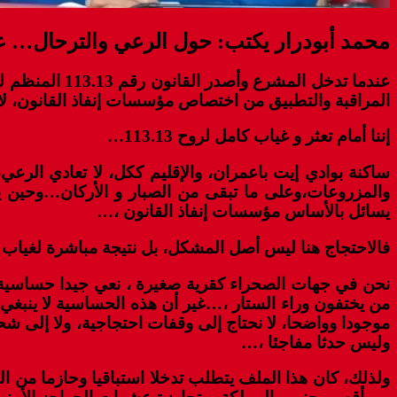
محمد أبودرار يكتب: حول الرعي والترحال… عند
عندما تدخل ا
المراقبة والتطبيق من اختصاص مؤسسات إنفاذ القانون، لا 
إننا أمام تعثر و غياب كامل لروح 113.13…
ساكنة بوادي إيت باعمران، والإقليم ككل، لا تعادي الرع
والمزروعات،وعلى ما تبقى من الصبار و الأركان…وحين يخر
يسائل بالأساس مؤسسات إنفاذ القانون ،…
فالاحتجاج هنا ليس أصل المشكل، بل نتيجة مباشرة لغياب
نحن في جهات الصحراء كقرية صغيرة ، نعي جيدا حساسية مو
من يختفون وراء الستار ،…غير أن هذه الحساسية لا ينبغي
موجودا وواضحا، لا نحتاج إلى وقفات احتجاجية، ولا إلى شحن 
وليس حدثا مفاجئا ،…
ولذلك، كان هذا الملف يتطلب تدخلا استباقيا وحازما من ا