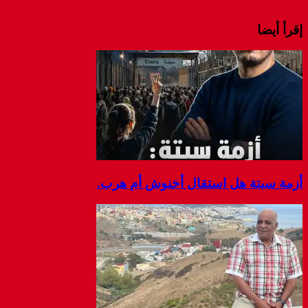
إقرأ أيضا
أزمة سبتة هل استقال أخنوش أم هرب.