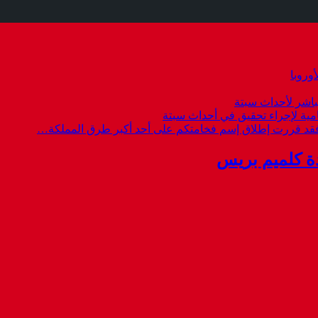
وروبا
باشر لأحداث سبتة
امية لإجراء تحقيق في أحداث سبتة
 فقد قررت إطلاق إسم فخامتكم على أحد أكبر طرق المملكة…
ة كلميم بريس