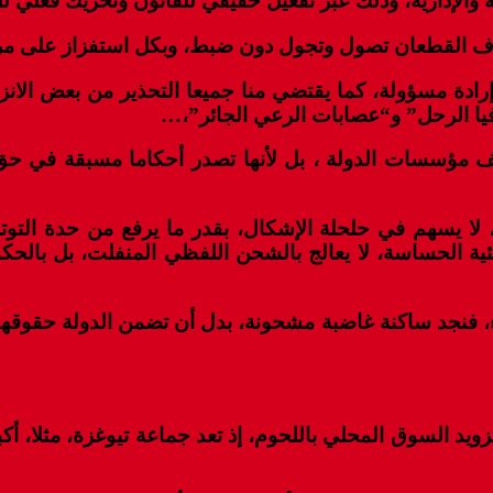
الإدارية، وذلك عبر تفعيل حقيقي للقانون وتحريك فعلي لل
 آلاف القطعان تصول وتجول دون ضبط، وبكل استفزاز على 
ادة مسؤولة، كما يقتضي منا جميعا التحذير من بعض الانز
يا الرحل” و“عصابات الرعي الجائر”،…
عف مؤسسات الدولة ، بل لأنها تصدر أحكاما مسبقة في ح
ه، لا يسهم في حلحلة الإشكال، بقدر ما يرفع من حدة الت
يئية الحساسة، لا يعالج بالشحن اللفظي المنفلت، بل بالح
ء، فنجد ساكنة غاضبة مشحونة، بدل أن تضمن الدولة حقوقها و
د السوق المحلي باللحوم، إذ تعد جماعة تيوغزة، مثلا، أكب