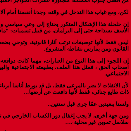
من أقصى جنوب المملكة، متجاوزة عشرات الحواجز الأمنية و
لكن، ومع غياب هذا التدخل في وقته، وجدنا أنفسنا أمام
إن حلحلة هذا الإشكال المتكرر يحتاج إلى وعي سياسي وإر
الأسف بسذاجة حتى إلى البرلمان، من قبيل تسميات: “ماف
ليس فقط لأنها توصيفات ترتب آثارا قانونية، وتوحي بض
القانون ومن يمارس نشاطه المشروع.
إن اللجوء إلى هذا النوع من العبارات، مهما كانت دوافع
أصحاب الحق ، فمثل هذا الملف، بطبيعته الاجتماعية والب
الاجتماعي.
لأن الانفلات لا يضر بالمرعى فقط، بل قد يورط أناسا أبريا
ذات طابع جنائي، فقط لأنها دافعت عن أرضها…
ولسنا ببعيدين عمّا جرى قبل سنتين..
ومن جهة أخرى، لا يجب إغفال دور الكساب الخارجي في تزوي
سلاسل تموين غير محلية ،…