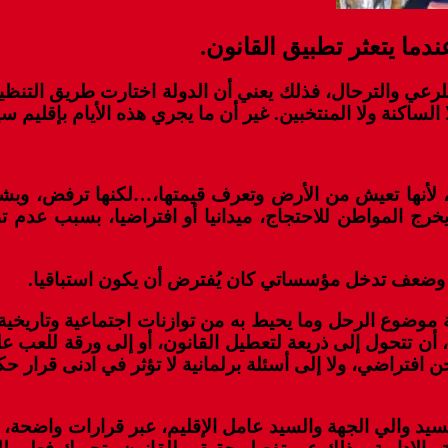
ما يتعثر تطبيق القانون.
لمشرع وأصدر القانون رقم 113.13 المنظم للرعي والترحال، فذلك يعني أن الدول
الساكنة ولا المنتخبين. غير أن ما يجري هذه الأيام بإقل
ي، لأنها تعيش من الأرض وتعرف قيمتها،…لكنها ترفض، وبش
ج المواطن للاحتجاج، ميدانيا أو افتراضيا، بسبب عدم ت
 وضعف تدخل مؤسساتي كان يُفترض أن يكون استباقيا.
ضوع الرحل وما يحيط به من توازنات اجتماعية وتاريخية، 
، أن تتحول إلى ذريعة لتعطيل القانون، أو إلى ورقة للعب
افتراضي، ولا إلى أسئلة برلمانية لا تؤثر في ادنى قرار حكو
لسيد والي الجهة والسيد عامل الإقليم، عبر قرارات واضح