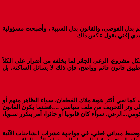
ة اختارت طريق التنظيم بدل الفوضى، والقانون بدل السيبة ، وأصبحت مسؤولية
يم سيدي إفني يقول عكس ذلك…
كل مشروع، الرعي الجائر لما يخلفه من أضرار على الكلأ
طبيق قانون قائم وواضح، فإن ذلك لا يسائل الساكنة، بل
كما نعي أكثر هوية ملاك القطعان، سواء الظاهر منهم أو
 على وتر التخويف من ملف سياسي ….فعندما يكون القانون
مي،..الرعي، سواء كان قانونيا أو جائرا، أمر يتكرر سنويا،
ة، وضبط ميداني فعلي، في مواجهة عشرات الشاحنات الآتية