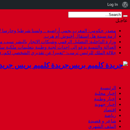
نبذة
Log In
عن
عاجـل
ووردبريس
مصدر حكومي: المغرب يحمي أراضيه .. ولسنا شرطيا وحارسا لأ
أزمة سبتة هل استقال أخنوش أم هرب.
وزارة الداخلية: التضليل الرقمي وشبكات الاتجار بالبشر سبب م
العدالة والتنمية يدعو إلى إحداث لجنة وطنية بتعليمات ملكية س
جلالة الملك للرئيس ترمب: “تعبيرا عن تقديري الشخصي لكم،
جريدة كلميم بريس جريد
الرئيسية
اخبار محلية
أخبار وطنية
أخبار جهوية
إقتصاد
رياضة
شاعر و قصيدة
الملف الشهري