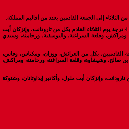
وأوضحت المديرية، في نشرة إنذارية من مستوى يقظة برتقالي، أنه يرتقب تسجيل درجات حرارة تتراوح ما بين 37 و41 درجة يوم الثلاثاء القادم بكل من تارودانت، وإنزكان-أيت
، ومراكش، وقلعة السراغنة، واليوسفية، ورحامنة، وسيدي
رة تتراوح ما بين 37 و41 درجة، من الأربعاء إلى الجمعة القادميين، بكل من العرائش، ووزان، ومكناس، وفاس،
 بن صالح، وشيشاوة، وقلعة السراغنة، ورحامنة، ومراكش،
أربعاء إلى الجمعة القادمين بكل من تارودانت، وإنزكان أيت ملول، وأكادير إيداوتانان، وشتوكة