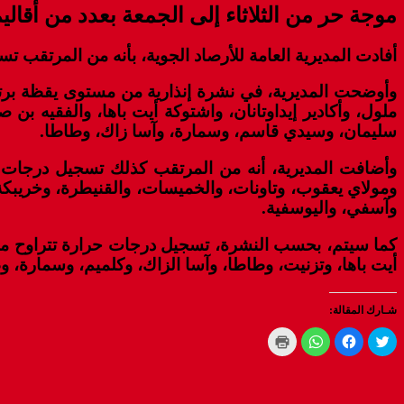
موجة حر من الثلاثاء إلى الجمعة بعدد من أقالي
أفادت المديرية العامة للأرصاد الجوية، بأنه من المرتقب تسجيل موجة حر مع درجات حرارة تتراوح ما
ملول، وأكادير إيداوتانان، واشتوكة أيت باها، والفقيه 
سليمان، وسيدي قاسم، وسمارة، وآسا زاك، وطاطا.
ومولاي يعقوب، وتاونات، والخميسات، والقنيطرة، وخريبكة
وآسفي، واليوسفية.
أيت باها، وتزنيت، وطاطا، وآسا الزاك، وكلميم، وسمارة
شـارك المقالة:
Click
Click
Click
Click
to
to
to
to
print
share
share
share
(Opens
on
on
on
WhatsApp
in
Facebook
Twitter
new
(Opens
(Opens
(Opens
window)
in
in
in