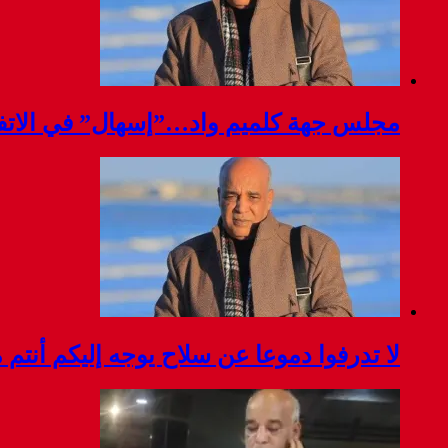
مجلس جهة كلميم واد…”إسهال” في الاتفا
لا تدرفوا دموعا عن سلاح يوجه إليكم أنتم