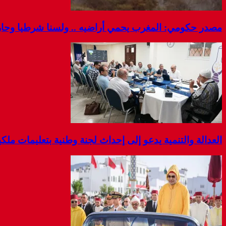
مصدر حكومي: المغرب يحمي أراضيه .. ولسنا شرطيا وحارس
العدالة والتنمية يدعو إلى إحداث لجنة وطنية بتعليمات مل