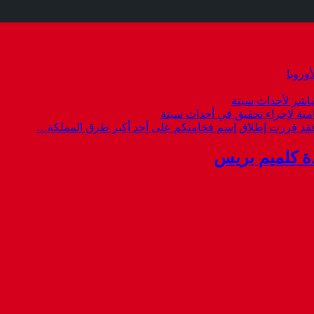
وروبا
باشر لأحداث سبتة
امية لإجراء تحقيق في أحداث سبتة
 فقد قررت إطلاق إسم فخامتكم على أحد أكبر طرق المملكة…
ة كلميم بريس