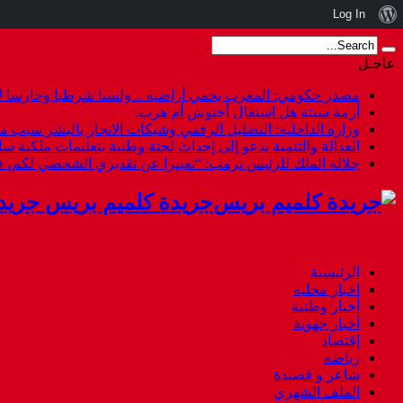
نبذة
Log In
عن
عاجـل
ووردبريس
مصدر حكومي: المغرب يحمي أراضيه .. ولسنا شرطيا وحارسا لأ
أزمة سبتة هل استقال أخنوش أم هرب.
وزارة الداخلية: التضليل الرقمي وشبكات الاتجار بالبشر سبب م
العدالة والتنمية يدعو إلى إحداث لجنة وطنية بتعليمات ملكية س
جلالة الملك للرئيس ترمب: “تعبيرا عن تقديري الشخصي لكم،
جريدة كلميم بريس جريد
الرئيسية
اخبار محلية
أخبار وطنية
أخبار جهوية
إقتصاد
رياضة
شاعر و قصيدة
الملف الشهري