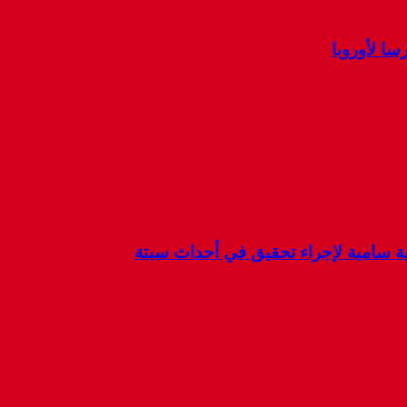
ا لأوروبا
كية سامية لإجراء تحقيق في أحداث سبتة