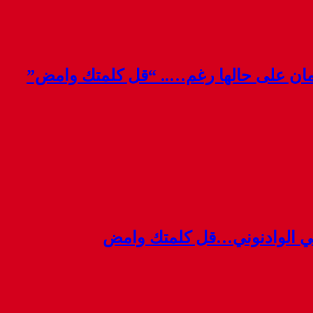
قمان على حالها رغم….. “قل كلمتك وامض”
ي الوادنوني…قل كلمتك وامض