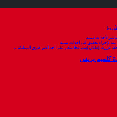
وروبا
باشر لأحداث سبتة
امية لإجراء تحقيق في أحداث سبتة
 فقد قررت إطلاق إسم فخامتكم على أحد أكبر طرق المملكة…
ة كلميم بريس