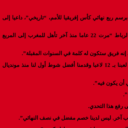
منتخب المغربي على نظيره الكاميروني (2-0)، مساء أمس الجمعة، برسم ربع نهائي كأس إفريقيا للأمم، “تاريخي”، داعيا إلى
وقال الركراكي، خلال الندوة الصحافية التي أعقبت المباراة التي جرت على أرضية ملعب الأمير مولاي عبد الله بالرباط “مرت 22 عاما منذ آخر تأهل للمغرب إلى المربع
. إنه فريق ستكون له كلمة في السنوات المقبلة”.
كما أبرز الركراكي الدور المعنوي الكبير الذي اضطلع به أنصار أسود الأطلس، مؤكدا أن “الجمهور كان مصدر قوتنا. لعبنا بـ 12 لاعبا وقدمنا أفضل شوط أول لنا منذ مونديال
 أن يكون فيه”.
”.
 رفع هذا التحدي.
سلوب آخر. ليس لدينا خصم مفضل في نصف النهائي”.