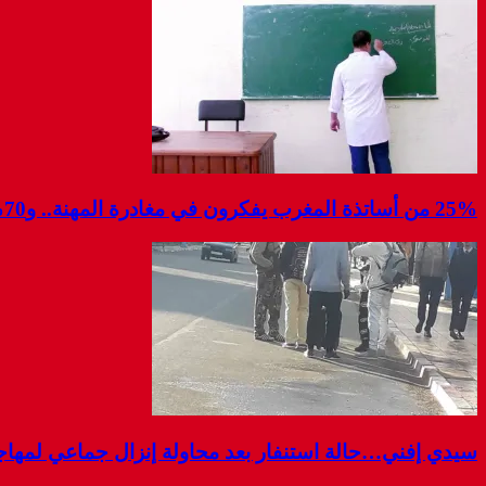
25% من أساتذة المغرب يفكرون في مغادرة المهنة.. و70% غير راضين عن أجورهم…دراسة
سيدي إفني…حالة استنفار بعد محاولة إنزال جماعي لمهاج