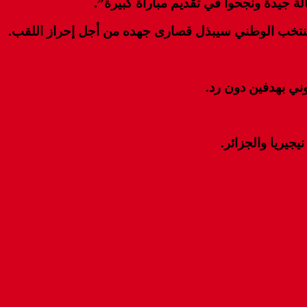
لة جيدة ونجحوا في تقديم مباراة كبيرة”.
لمنتخب الوطني سيبذل قصارى جهده من أجل إحراز اللقب.
جيريا والجزائر.