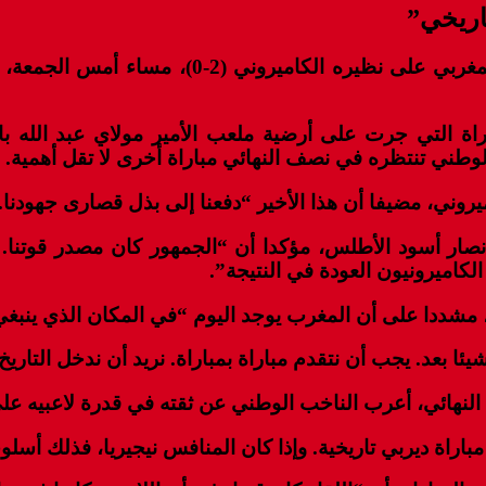
اريخي”
اعتبر الناخب الوطني، وليد الركراكي، أن فوز ال
وطني تنتظره في نصف النهائي مباراة أخرى لا تقل أهمية.
يروني، مضيفا أن هذا الأخير “دفعنا إلى بذل قصارى جهودنا
 مشددا على أن المغرب يوجد اليوم “في المكان الذي ينبغي
ئا بعد. يجب أن نتقدم مباراة بمباراة. نريد أن ندخل التاريخ
هائي، أعرب الناخب الوطني عن ثقته في قدرة لاعبيه على
مباراة ديربي تاريخية. وإذا كان المنافس نيجيريا، فذلك أ