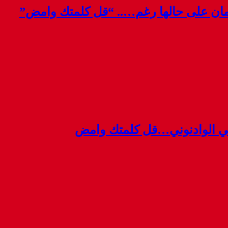
قمان على حالها رغم….. “قل كلمتك وامض”
ي الوادنوني…قل كلمتك وامض