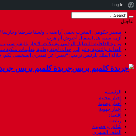
نبذة
Log In
عن
عاجـل
ووردبريس
مصدر حكومي: المغرب يحمي أراضيه .. ولسنا شرطيا وحارسا لأ
أزمة سبتة هل استقال أخنوش أم هرب.
وزارة الداخلية: التضليل الرقمي وشبكات الاتجار بالبشر سبب م
العدالة والتنمية يدعو إلى إحداث لجنة وطنية بتعليمات ملكية س
جلالة الملك للرئيس ترمب: “تعبيرا عن تقديري الشخصي لكم،
جريدة كلميم بريس جريد
الرئيسية
اخبار محلية
أخبار وطنية
أخبار جهوية
إقتصاد
رياضة
شاعر و قصيدة
الملف الشهري