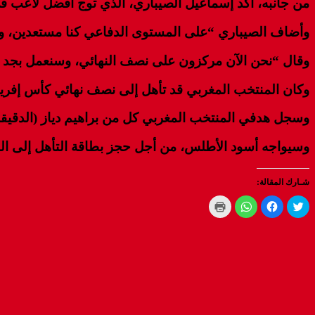
من جانبه، أكد إسماعيل الصيباري، الذي توج أفضل لاعب في ال
وأضاف الصيباري “على المستوى الدفاعي كنا مستعدين، وت
وقال “نحن الآن مركزون على نصف النهائي، وسنعمل بجد من 
وكان المنتخب المغربي قد تأهل إلى نصف نهائي كأس إفريقيا للأمم 2025 لكرة القدم، عقب فوزه على نظيره الكاميرو
وسجل هدفي المنتخب المغربي كل من براهيم دياز (الدقيقة 26) وإسماعيل الصيباري (الدقيقة 74
وسيواجه أسود الأطلس، من أجل حجز بطاقة التأهل إلى المبارا
شـارك المقالة:
Click
Click
Click
Click
to
to
to
to
print
share
share
share
(Opens
on
on
on
WhatsApp
in
Facebook
Twitter
new
(Opens
(Opens
(Opens
window)
in
in
in
new
new
new
window)
window)
window)