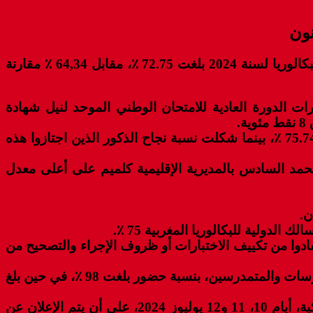
أعلنت الأكاديمية الجهوية للتربية والتكوين لجهة كلميم واد نون أن نسبة النجاح في اختبارات الدورة العادية لامتحان البكالوريا لسنة 2024 بلغت 72.75 ٪؜، مقابل 64,34 ٪؜ مقارنة
اح اختبارات الدورة العادية للامتحان الوطني الموحد لنيل شهادة
و شكل عدد الإناث الناجحات منهم 1823 مترشحة؜ من مجموع المتمدرسات اللواتي اجتزن هذا الاختبار، بنسبة بلغت 75.74 ٪؜، بينما شكلت نسبة نجاح الذكور الذين اجتازوا هذه
ة محمد السادس بالمديرية الإقليمية كلميم على أعلى معدل
 27.33٪؜. كما نجح 05 مترشح(ة) في وضعية إعاقة استفادوا من تكييف الاختبارات أو ظروف الإجراء والتصحيح من
وبخصوص حضور اختبارات الدورة العادية لهذه السنة على مستوى الجهة، فقد بلغ 4621 مترشحة ومترشحا من المتمدرسات والمتمدرسين، بنسبة حضور بلغت 98 ٪؜، في حين بلغ
وللإشارة، فسيجري 1972 مترشحة ومترشحا، من بينهم 1227 مترشحة ومترشحا متمدرسا اختبارات الدورة الاستدراكية، أيام 10، 11 و12 يوليوز 2024، على أن يتم الإعلان عن