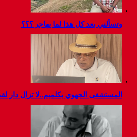
وتسألني بعد كل هذا لما يهاجر ؟؟؟
المستشفى الجهوي بكلميم..لا تزال دار ل