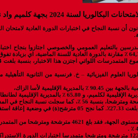
حة ومترشحا من الممدرسين بالتعليم العمومي والخصوصي اجتازوا بنج
وريا العلوم الفيزيائية – خ. فرنسية من الثانوية التأهيلي
الإقليمية لأسا الزاك،
إلى جانب ذلك، بلغ عدد الناجحين الأحرار 312، بنسبة نجاح بلغت