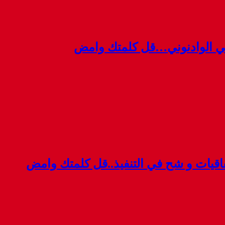
ي الوادنوني…قل كلمتك وامض
قيات و شح في التنفيذ..قل كلمتك وامض