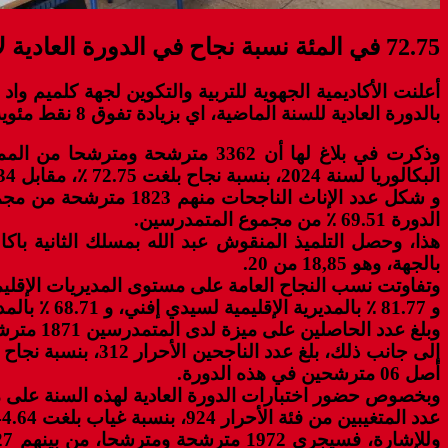
72.75 في المئة نسبة نجاح في الدورة العادية لامتحانات البكالوريا لسنة 2024 بجهة كلميم واد نون
بالدورة العادية للسنة الماضية، اي بزيادة تفوق 8 نقط مئوية.
وذكرت في بلاغ لها أن 3362 مترش
البكالوريا لسنة 2024، بنسبة نجاح بلغت 72.75 ٪؜، مقابل 64,34 ٪؜ مقارنة بالدورة العادية للسنة الماضية، اي بزيادة تفوق 8 نقط مئوية.
الدورة 69.51 ٪ من مجموع المتمدرسين.
هذا، وحصل التلميذ المنقوش عبد الله بمسلك الثانية باكال
بالجهة، وهو 18,85 من 20.
وتفاوتت نسب النجاح العامة على مستوى المديريات الإقليمية بالجهة بين 90.45 ٪ بالمديرية 
و 81.77 ٪ بالمديرية الإقليمية لسيدي إفني، و 68.71 ٪ بالمديرية الإقليمية لكلميم، و 65.80 ٪ بالمديرية الإقليمية لطانطان.
وبلغ عدد الحاصلين على ميزة لدى المتمدرسين 1871 مترشحة ومترشحا، بنسبة 56 ٪؜، كما سجلت نسبة النجاح في المسالك الدولية للبكالوريا المغربية 75 ٪؜.
أصل 06 مترشحين في هذه الدورة.
عدد المتغيبين من فئة الأحرار 924، بنسبة غياب بلغت 44.64 ٪؜ .