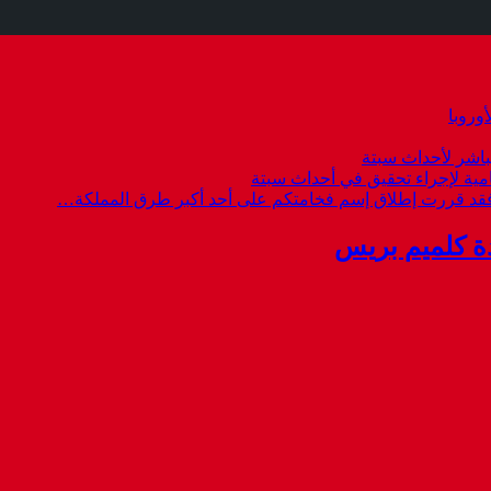
وروبا
باشر لأحداث سبتة
امية لإجراء تحقيق في أحداث سبتة
 فقد قررت إطلاق إسم فخامتكم على أحد أكبر طرق المملكة…
ة كلميم بريس