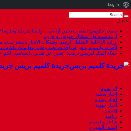
نبذة
Log In
عن
عاجـل
ووردبريس
مصدر حكومي: المغرب يحمي أراضيه .. ولسنا شرطيا وحارسا لأ
أزمة سبتة هل استقال أخنوش أم هرب.
وزارة الداخلية: التضليل الرقمي وشبكات الاتجار بالبشر سبب م
العدالة والتنمية يدعو إلى إحداث لجنة وطنية بتعليمات ملكية س
جلالة الملك للرئيس ترمب: “تعبيرا عن تقديري الشخصي لكم،
جريدة كلميم بريس جريد
الرئيسية
اخبار محلية
أخبار وطنية
أخبار جهوية
إقتصاد
رياضة
شاعر و قصيدة
الملف الشهري