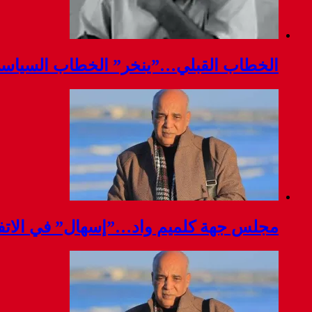
الخطاب القبلي…”ينخر” الخطاب السياس
مجلس جهة كلميم واد…”إسهال” في الاتفا