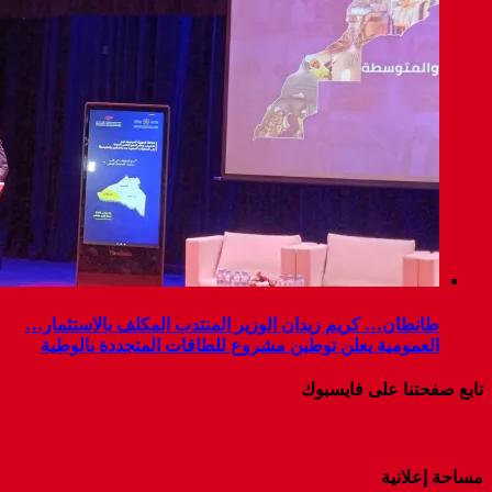
طانطان… كريم زيدان الوزير المنتدب المكلف بالاستثمار…
العمومية يعلن توطين مشروع للطاقات المتجددة بالوطية
تابع صفحتنا على فايسبوك
مساحة إعلانية