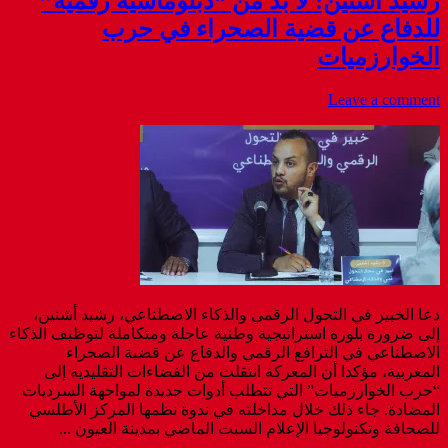
رشيد أشنين: لا بد من “دبلوماسية رقمية”
للدفاع عن قضية الصحراء في حرب
الخوارزميات
Leave a comment
دعا الخبير في التحول الرقمي والذكاء الاصطناعي، رشيد أشنين،
إلى ضرورة بلورة استراتيجية وطنية عاجلة ومتكاملة لتوظيف الذكاء
الاصطناعي في الترافع الرقمي والدفاع عن قضية الصحراء
المغربية، مؤكدا أن المعركة انتقلت من الفضاءات التقليدية إلى
“حرب الخوارزميات” التي تتطلب أدوات جديدة لمواجهة السرديات
المضادة. جاء ذلك خلال مداخلته في ندوة نظمها المركز الأطلسي
للصحافة وتكنولوجيا الإعلام السبت الماضي بمدينة العيون ...