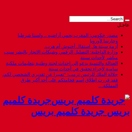
عاجـل
مصدر حكومي: المغرب يحمي أراضيه .. ولسنا شرطيا
وحارسا لأوروبا
أزمة سبتة هل استقال أخنوش أم هرب.
وزارة الداخلية: التضليل الرقمي وشبكات الاتجار بالبشر سبب
مباشر لأحداث سبتة
العدالة والتنمية يدعو إلى إحداث لجنة وطنية بتعليمات ملكية
سامية لإجراء تحقيق في أحداث سبتة
جلالة الملك للرئيس ترمب: “تعبيرا عن تقديري الشخصي لكم،
فقد قررت إطلاق إسم فخامتكم على أحد أكبر طرق
المملكة…
جريدة كلميم
بريس جريدة كلميم بريس