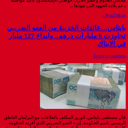
مجلس العموم وعضو الحزب الوطني الإسكتلندي، تأكيد مواصلة
دعم بلاده الجهود التي تقودها ...
Read More »
بايتاس…عائدات الخزينة من العفو الضريبي
تجاوزت 6 مليارات درهم.. وايداع 127 مليار
في الابناك
Leave a comment
قال مصطفى بايتاس، الوزير المكلف بالعلاقات مع البرلمان الناطق
الرسمي باسم الحكومة، إن « العفو الضريبي الذي أقرته الحكومة،