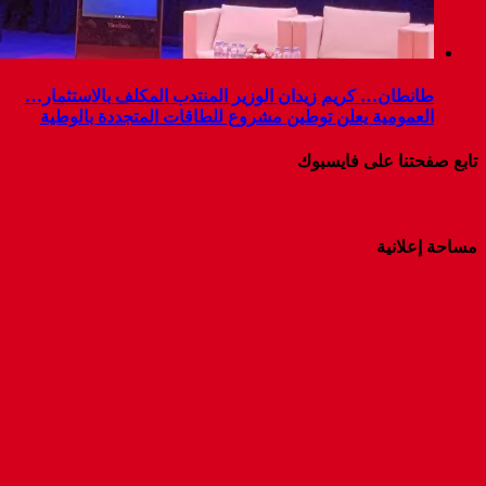
طانطان… كريم زيدان الوزير المنتدب المكلف بالاستثمار…
العمومية يعلن توطين مشروع للطاقات المتجددة بالوطية
تابع صفحتنا على فايسبوك
مساحة إعلانية