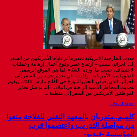
جددت الخارجية الامريكية تحذيرها لرعاياها الأمريكيين من السفر
إلى الجزائر، بسبب « ارتفاع خطر وقوع أعمال إرهابية وعمليات
الاختطاف، حسب ما أورده الثلاثاء الماضي الموقع الرسمي
للدبلوماسية الأمريكية. واكدت، في تحذير جديد من السفر إلى
الجزائر، الذي يعوض التحذيرالمؤرخ في الفاتح مارس 2016، ويقوم
بتحديث المخاطر الأمنية الراهنة في البلاد، « إننا نواصل تحذير
المواطنين الأمريكيين من السفر إلى منطقة ...
Read More »
كلميم..متدربان بالمعهد التقني للفلاحة منعوا
من مواصلة التدريب واعتصموا قرب
المؤسسة -فيديو-