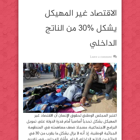
الاقتصاد غير المهيكل
يشكل %30 من الناتج
الداخلي
Leave a comment
اعتبر المجلس الوطني لحقوق الإنسان أن الاقتصاد غير
المهيكل يشكل تحدياً أساسياً أمام قدرة الدولة على تمويل
البرامج الاجتماعية، مسجلا ضعف مساهمته في المنظومة
الجبائية الوطنية، إذ أنه لا يزال يشكل ما يقرب من 30 في
المائة من الناتج الداخلي الخام. وأشار المجلس، في تقريره