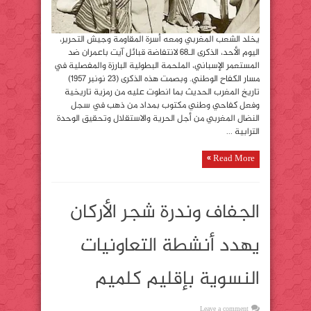
يخلد الشعب المغربي ومعه أسرة المقاومة وجيش التحرير،
اليوم الأحد، الذكرى الـ68 لانتفاضة قبائل آيت باعمران ضد
المستعمر الإسباني، الملحمة البطولية البارزة والمفصلية في
مسار الكفاح الوطني. وبصمت هذه الذكرى (23 نونبر 1957)
تاريخ المغرب الحديث بما انطوت عليه من رمزية تاريخية
وفعل كفاحي وطني مكتوب بمداد من ذهب في سجل
النضال المغربي من أجل الحرية والاستقلال وتحقيق الوحدة
الترابية ...
Read More »
الجفاف وندرة شجر الأركان
يهدد أنشطة التعاونيات
النسوية بإقليم كلميم
Leave a comment