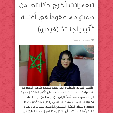
تبعمرانت تُخرج حكايتها من
صمتٍ دام عقوداً في أغنية
“أتّبير لجنت” (فيديو)
Leave a comment
أطلقت الفنانة والشاعرة الأمازيغية فاطمة شاهو، المعروفة
بتبعمرانت، عملاً غنائياً جديداً بعنوان “أتّبير لجنت” (حمامة
الجنة)، في خطوة تُعدّ الأولى من نوعها من حيث الطابع
الاعترافي الذي يطغى على النص، والذي يمتد لأكثر من 15
دقيقة ويتجاوز الشكل التقليدي للأغنية ليقترب من سيرة
ذاتية مُغنّاة. ويُرتقب أن يشكّل هذا العمل محطة بارزة في