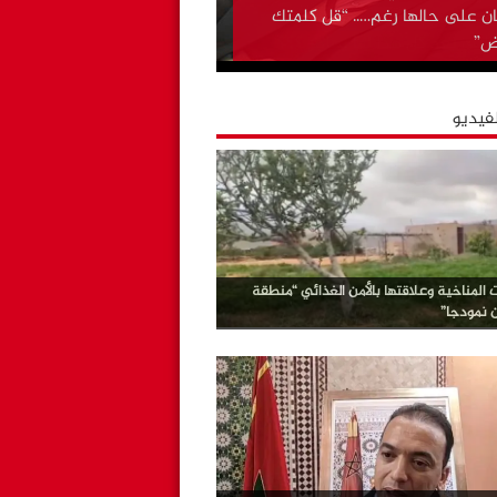
ن على حالها رغم….. “قل كلمتك
ض”
لفيديو
ت المناخية وعلاقتها بالأمن الغذائي “منطقة
ن نمودجا”