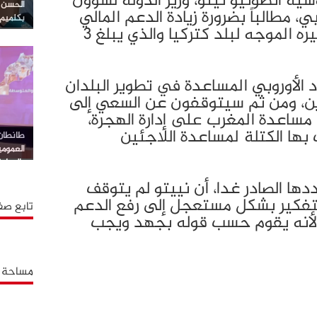
 أنطونيو نيتو، وزير الدولة لشؤون
الحسن ا
وبي، مطالباً بضرورة زيادة الدعم المالي
بكلميم
المقدم للمغرب ليضاهي نظيره الموجه لبلد كتركيا والذي يبلغ 3
د الأوروبي المساعدة في تطوير البلدان
رين، ومن ثم سيتوقفون عن السعي إلى
ي مساعدة المغرب على إدارة الهجرة،
ها الكتلة لمساعدة اللاجئين
طانطان…
العموم
بالوطية
ها الصادر غدا، أن نييتو لم يتوقف
التفكير بشكل مستعجل إلى رفع الدعم
تابع صف
، لأنه يقوم حسب قوله بجهد ويجب
مساحة إ