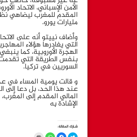
غة غير مسبوقة، خاطب خوسيه
الأمن الإسباني، الاتحاد الأور
مليارات يورو.
وأضاف نييتو أنه على الاتحا
التي يغادرها هؤلاء المهاج
الهجرة الأوروبية، كما ينبغ
بنفس الطريقة التي تقدمت ب
السوريين في تركيا.
و قالت يومية المساء في عدد
عند هذا الحد، بل دعا إلى 
المالي المقدم إلى المغرب
الإشادة بِه
شـارك المقالة:
C
C
C
C