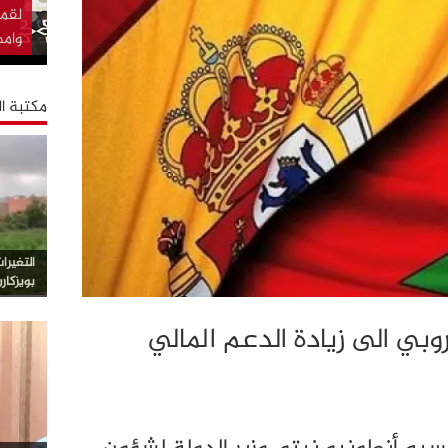
لقما
وام
مكتبة ا
التغيرا
بويزكار
وروبي الى زيادة الدعم المالي