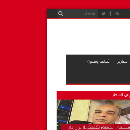
تقارير
ثقافة وفنون
لى السطر
تشفى الجهوي بكلميم..لا تزال دار