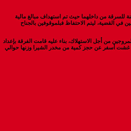
نة للسرقة من داخلهما حيث تم استهداف مبالغ مالية
يث تبين بعد البحث معهم أنهم متورطين في القضية، ليتم الاحتفاظ فبلموقوفين بالجناح
روجين من أجل الاستهلاك، بناء عليه قامت الفرقة بإعداد
مين محكم للمزود مما مكن من إيقافه على الفور. وبعد التفتيش القانوني الذي أجري بداخل مسكنه الكائن بشارع 14 غشت أسفر عن حجز كمية من مخدر الشيرا وزنها حوالي