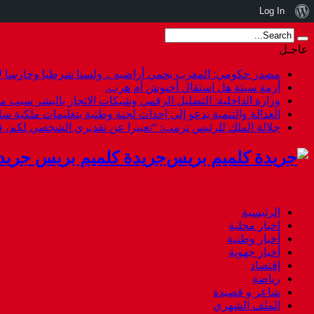
نبذة
Log In
عن
عاجـل
ووردبريس
مصدر حكومي: المغرب يحمي أراضيه .. ولسنا شرطيا وحارسا لأ
أزمة سبتة هل استقال أخنوش أم هرب.
وزارة الداخلية: التضليل الرقمي وشبكات الاتجار بالبشر سبب م
العدالة والتنمية يدعو إلى إحداث لجنة وطنية بتعليمات ملكية س
جلالة الملك للرئيس ترمب: “تعبيرا عن تقديري الشخصي لكم،
جريدة كلميم بريس جريد
الرئيسية
اخبار محلية
أخبار وطنية
أخبار جهوية
إقتصاد
رياضة
شاعر و قصيدة
الملف الشهري