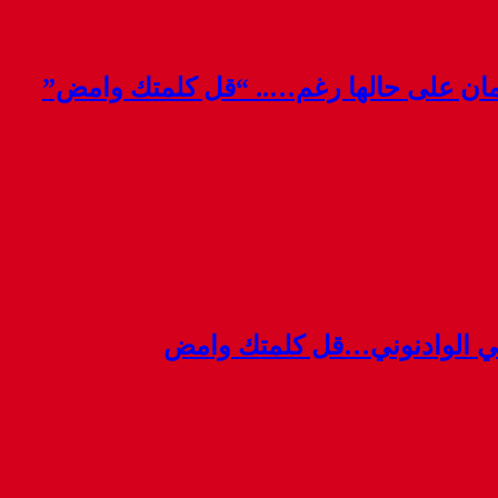
قمان على حالها رغم….. “قل كلمتك وامض”
ي الوادنوني…قل كلمتك وامض