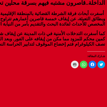
الداخلة..قاصرون مشتبه فيهم بسرقة محلين ت
أسفرت أبحاث فرقة الشرطة القضائية بالمنطقة الإقليمية ل
المخصص للأحداث لفائدة البحث والتقديم بأمر من النيابة ال
كما أسفرت التدخلات الأمنية في ذات المدينة عن إيقاف شخ
نصف الكيلوغرام فتم إخضاع الموقوف لتدابير الحراسة النظ
شـارك المقالة:
Click
Click
Click
Click
to
to
to
to
print
share
share
share
(Opens
on
on
on
WhatsApp
in
Facebook
Twitter
new
(Opens
(Opens
(Opens
window)
in
in
in
new
new
new
window)
window)
window)