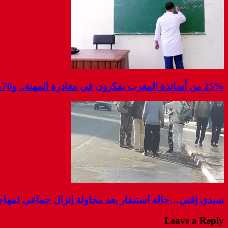
25% من أساتذة المغرب يفكرون في مغادرة المهنة.. و70% غير راضين عن أجورهم…دراسة
سيدي إفني…حالة استنفار بعد محاولة إنزال جماعي لمهاج
Leave a Reply