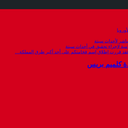
وروبا
باشر لأحداث سبتة
امية لإجراء تحقيق في أحداث سبتة
 فقد قررت إطلاق إسم فخامتكم على أحد أكبر طرق المملكة…
ة كلميم بريس