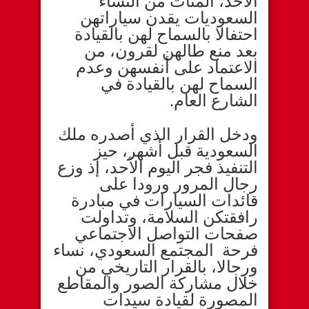
الأحد، المئات من النساء
السعوديات يقدن سياراتهن
احتفالا بالسماح لهن بالقيادة
بعد منع طالهن لقرون، من
الاعتماد على أنفسهن وعدم
السماح لهن بالقيادة في
الشارع العام.
ودخل القرار الذي أصدره ملك
السعودية قبل أشهر، حيز
التنفيذ فجر اليوم الأحد، إذ وزع
رجال المرور ورودا على
قائدات السيارات في مبادرة
رافقتكن السلامة، وتداولت
صفحات التواصل الاجتماعي
فرحة المجتمع السعودي، نساء
ورجالا، بالقرار التاريخي من
خلال مشاركة الصور والمقاطع
المصورة لقيادة سيدات