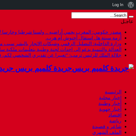
نبذة
Log In
عن
عاجـل
ووردبريس
مصدر حكومي: المغرب يحمي أراضيه .. ولسنا شرطيا وحارسا لأ
أزمة سبتة هل استقال أخنوش أم هرب.
وزارة الداخلية: التضليل الرقمي وشبكات الاتجار بالبشر سبب م
العدالة والتنمية يدعو إلى إحداث لجنة وطنية بتعليمات ملكية س
جلالة الملك للرئيس ترمب: “تعبيرا عن تقديري الشخصي لكم،
جريدة كلميم بريس جريد
الرئيسية
اخبار محلية
أخبار وطنية
أخبار جهوية
إقتصاد
رياضة
شاعر و قصيدة
الملف الشهري