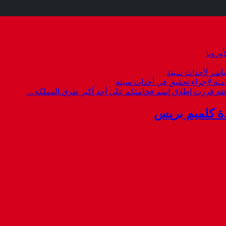
وروبا
باشر لأحداث سبتة
امية لإجراء تحقيق في أحداث سبتة
 فقد قررت إطلاق إسم فخامتكم على أحد أكبر طرق المملكة…
ة كلميم بريس