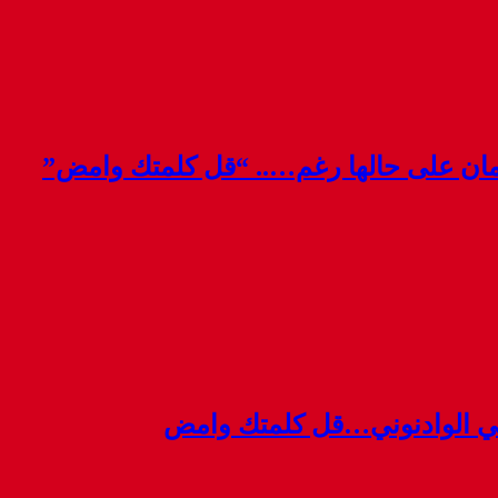
قمان على حالها رغم….. “قل كلمتك وامض”
ي الوادنوني…قل كلمتك وامض