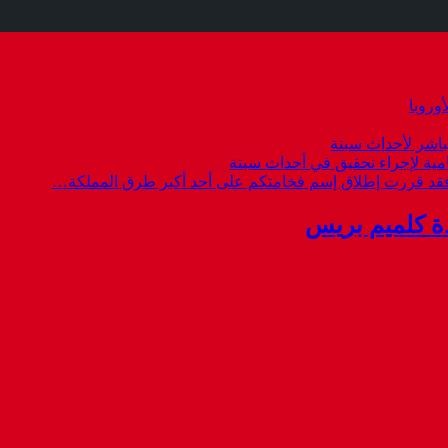
وروبا
باشر لأحداث سبتة
امية لإجراء تحقيق في أحداث سبتة
 فقد قررت إطلاق إسم فخامتكم على أحد أكبر طرق المملكة…
ة كلميم بريس