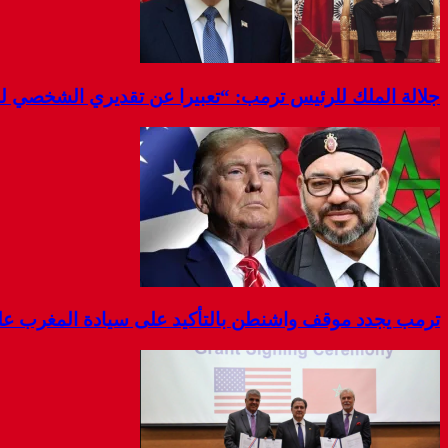
جلالة الملك للرئيس ترمب: “تعبيرا عن تقديري الشخصي 
ترمب يجدد موقف واشنطن بالتأكيد على سيادة المغرب على