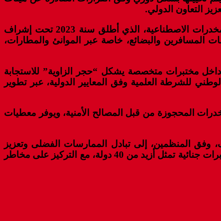
يز التعاون الدولي.
وفي السياق ذاته، أكد الصايغ أن المغرب انخرط كعضو فاعل في التحالف العالمي لمواجهة التهديدات المرتبطة بالمخدرات الاصطناعية، الذي أطلق سنة 2023 تحت إشراف
فقات المسافرين والبضائع، خاصة عبر الموانئ والمطارات،
ا داخل مختبرات متخصصة يشكل “حجر الزاوية” للاستجابة
 موضحا أن المديرية العامة للأمن الوطني قامت سنة 2022 بتأهيل المختبر الوطني للشرطة العلمية وفق المعايير الدولية، عبر تطوير
ريكية ANAB، يضطلع بدور محوري في تحليل المخدرات المحجوزة من قبل المصالح الأمنية، ويوفر معطيات
يري مختبرات الفحص الجنائي للمخدرات مشاركة 80 خبيرا دوليا، وتهدف، وفق المنظمين، إلى تبادل الممارسات الفضلى وتعزيز
التعاون الأمني في مجال الفحص الجنائي للمخدرات، في ظل الانتشار المتسارع للمخدرات الاصطناعية، بمشاركة مختبرات جنائية تمثل أزيد من 40 دولة، مع التركيز على مخاطر