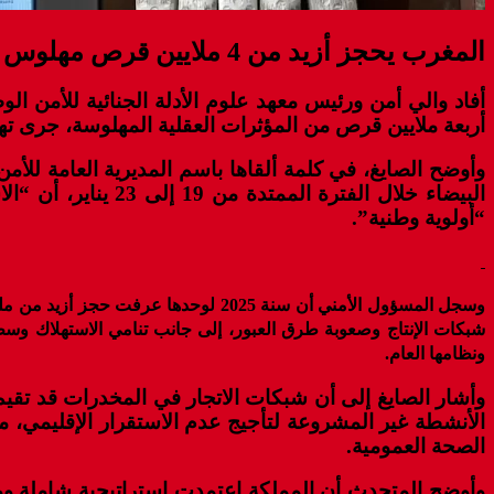
المغرب يحجز أزيد من 4 ملايين قرص مهلوس في 3 سنوات.. والصايغ يحذر من تنامي الاستهلاك وسط فئات عمرية صغرى
أفاد والي أمن ورئيس معهد علوم الأدلة الجنائية للأمن الو
أربعة ملايين قرص من المؤثرات العقلية المهلوسة، جرى ت
وأوضح الصايغ، في كلمة ألقاها باسم المديرية العامة للأم
البيضاء خلال الفت
“أولوية وطنية”.
شبكات الإنتاج وصعوبة طرق العبور، إلى جانب تنامي الاستهلاك وسط
ونظامها العام.
وأشار الصايغ إلى أن شبكات الاتجار في المخدرات قد تق
الأنشطة غير المشروعة لتأجيج عدم الاستقرار الإقليمي، مبر
الصحة العمومية.
وأوضح المتحدث أن المملكة اعتمدت استراتيجية شاملة ومن