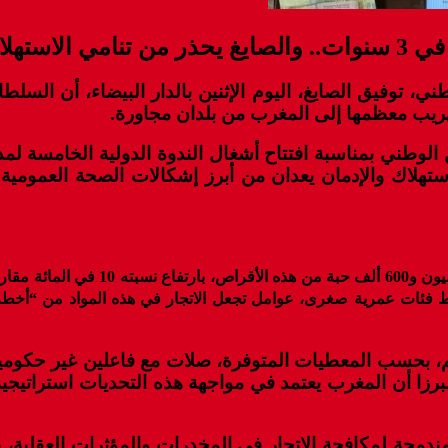
طني، توفيق الصايغ، اليوم الإثنين بالدار البيضاء، أن الس
هريب معظمها إلى المغرب من بلدان مجاورة.
ن الوطني بمناسبة افتتاح أشغال الندوة الدولية الخامسة ل
رة الممتدة من 19 إلى 23 يناير، أن “الاستهلاك والإدمان يعدان من أبرز إشك
 فئات عمرية صغرى، عوامل تجعل الاتجار في هذه المواد من “أخطر ال
يم، بحسب المعطيات المتوفرة، صلات مع فاعلين غير حكومي
زا أن المغرب يعتمد في مواجهة هذه التحديات استراتيجية م
دمجة لمكافحة الاتجار في المخدرات والمؤثرات العقلية، 