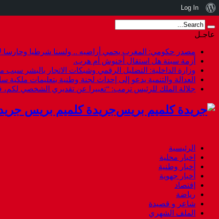
نبذة
Log In
عن
عاجـل
ووردبريس
مصدر حكومي: المغرب يحمي أراضيه .. ولسنا شرطيا وحارسا لأ
أزمة سبتة هل استقال أخنوش أم هرب.
وزارة الداخلية: التضليل الرقمي وشبكات الاتجار بالبشر سبب م
العدالة والتنمية يدعو إلى إحداث لجنة وطنية بتعليمات ملكية س
جلالة الملك للرئيس ترمب: “تعبيرا عن تقديري الشخصي لكم،
جريدة كلميم بريس جريد
الرئيسية
اخبار محلية
أخبار وطنية
أخبار جهوية
إقتصاد
رياضة
شاعر و قصيدة
الملف الشهري