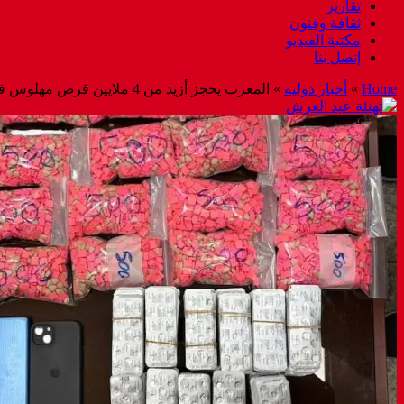
تقارير
ثقافة وفنون
مكتبة الفيديو
إتصل بنا
Home
»
أخبار دولية
»
المغرب يحجز أزيد من 4 ملايين قرص مهلوس في 3 سنوات.. والصايغ يحذر من تنامي الاستهلاك وسط فئات عمرية صغرى