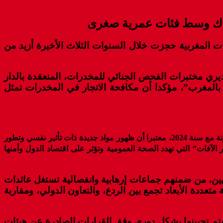
لطات المغربية حجزت خلال السنوات الثلاث الأخيرة أزيد من
مديري مختبرات الفحص الجنائي للمخدرات، المنعقدة بالدار
الات الصحة العمومية بالمغرب”، مؤكدا أن مكافحة الاتجار في المخدرات تمثل
وسجل المسؤول الأمني أن سنة 2025 لوحدها عرفت حجز أزيد من مليون و600 ألف حبة من هذه الأقراص، بارتفاع نسبته 10 في المائة مقارنة مع سنة 2024، معتبرا أن ظهور مواد جديدة ذات تأثير نفسي وتطور
آفات” التي تهدد الصحة العمومية وتؤثر على اقتصاد الدول وأمنها
ين، من ضمنهم جماعات إرهابية وانفصالية تستغل عائدات
تعددة الأبعاد تجمع بين الردع، والتعاون الدولي، ومقاربة
يتم تحيينها بشكل دوري وفق القرارات الصادرة عن هيئات