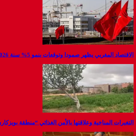
الاقتصاد المغربي يظهر صمودا وتوقعات بنمو 5% سنة 2026 رغم تقلبات أسعار الطاقة
التغيرات المناخية وعلاقتها بالأمن الغذائي “منطقة بويزكار