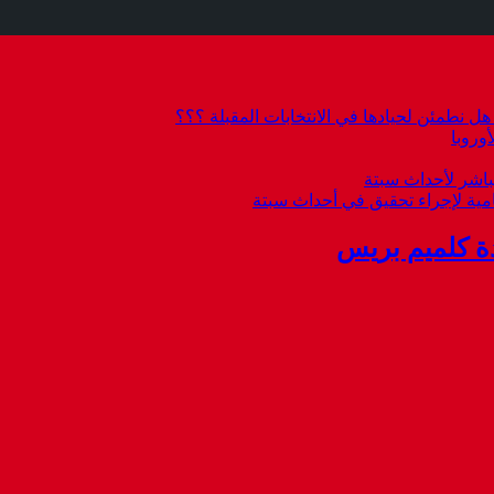
 نطمئن لحيادها في الانتخابات المقبلة ؟؟؟
وروبا
باشر لأحداث سبتة
امية لإجراء تحقيق في أحداث سبتة
ة كلميم بريس