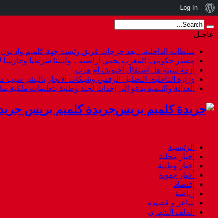
نبذة
Log In
عن
عاجـل
ووردبريس
سلطات الداخلية…بعد خرجات فريق رئيسة جهة كلميم واد نون هل
مصدر حكومي: المغرب يحمي أراضيه .. ولسنا شرطيا وحارسا لأ
أزمة سبتة هل استقال أخنوش أم هرب.
وزارة الداخلية: التضليل الرقمي وشبكات الاتجار بالبشر سبب م
العدالة والتنمية يدعو إلى إحداث لجنة وطنية بتعليمات ملكية س
جريدة كلميم بريس جريد
الرئيسية
اخبار محلية
أخبار وطنية
أخبار جهوية
إقتصاد
رياضة
شاعر و قصيدة
الملف الشهري