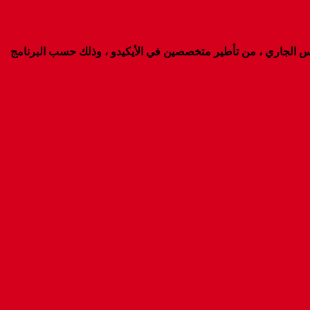
كي تاي شين أيكيدو كلميم الملتقى الرابعى للأيكيدو تحت شعار :” الطاقة الكامنة للأيديكو” وذلك يومي السبت والأحد 4 و5 مارس الجاري ، من تأطير متخصصين في الأيكيدو ، وذلك حسب البرنامج