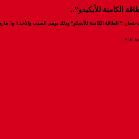
قة الكامنة للأيكيدو”..
تنظم جمعية أي