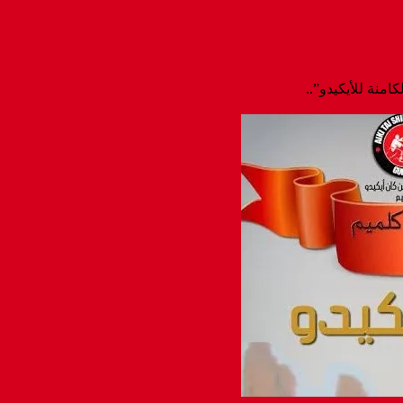
امنة للأيكيدو”..