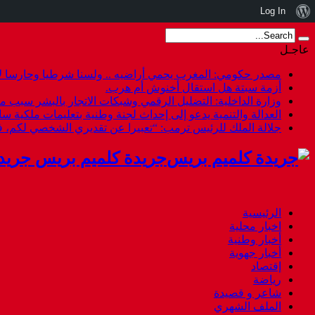
نبذة
Log In
عن
عاجـل
ووردبريس
مصدر حكومي: المغرب يحمي أراضيه .. ولسنا شرطيا وحارسا لأ
أزمة سبتة هل استقال أخنوش أم هرب.
وزارة الداخلية: التضليل الرقمي وشبكات الاتجار بالبشر سبب م
العدالة والتنمية يدعو إلى إحداث لجنة وطنية بتعليمات ملكية س
جلالة الملك للرئيس ترمب: “تعبيرا عن تقديري الشخصي لكم،
جريدة كلميم بريس جريد
الرئيسية
اخبار محلية
أخبار وطنية
أخبار جهوية
إقتصاد
رياضة
شاعر و قصيدة
الملف الشهري