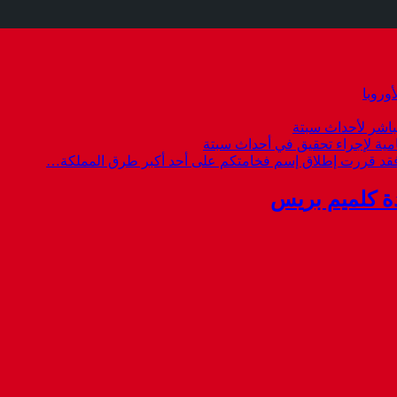
وروبا
باشر لأحداث سبتة
امية لإجراء تحقيق في أحداث سبتة
 فقد قررت إطلاق إسم فخامتكم على أحد أكبر طرق المملكة…
ة كلميم بريس