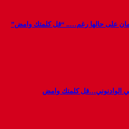
قمان على حالها رغم….. “قل كلمتك وامض”
ي الوادنوني…قل كلمتك وامض