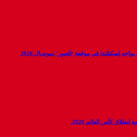
جه إسكتلندا في موقعة ‘العبور’ بمونديال 2026
نطلاق كأس العالم 2026.