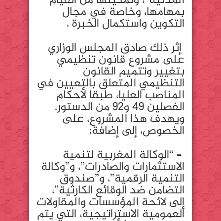
المدنية”، وتمكينها من القيام
بمهامها، وخاصة في مجال
التكوين واستكمال الخبرة .
إثر ذلك صادق المجلس الوزاري
على مشروع قانون تنظيمي
بتغيير وتتميم القانون
التنظيمي المتعلق بالتعيين في
المناصب العليا، طبقا لأحكام
الفصلين 49 و92 من الدستور.
ويهدف هذا المشروع، على
الخصوص، إلى إضافة:
– “الوكالة المغربية لتنمية
الاستثمارات والصادرات”، و”وكالة
التنمية الرقمية”، و”صندوق
التضامن ضد الوقائع الكارثية”،
إلى لائحة المؤسسات والمقاولات
العمومية الاستراتيجية، التي يتم