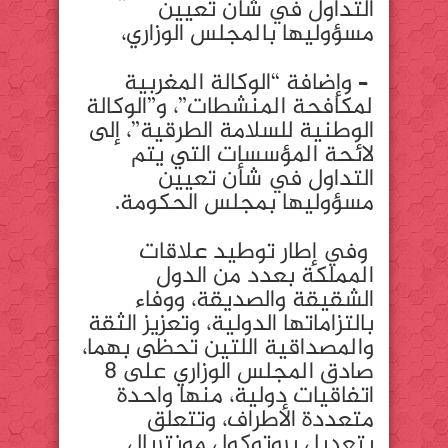
التداول في شأن تعيين
مسؤوليها بالمجلس الوزاري،
– وإضافة “الوكالة المغربية
لمكافحة المنشطات”، و”الوكالة
الوطنية للسلامة الطرقية”، إلى
لائحة المؤسسات التي يتم
التداول في شأن تعيين
مسؤوليها بمجلس الحكومة.
وفي إطار توطيد علاقات
المملكة بعدد من الدول
الشقيقة والصديقة، ووفاء
بالتزاماتها الدولية، وتعزيز الثقة
والمصداقية اللتين تحظى بهما،
صادق المجلس الوزاري على 8
اتفاقيات دولية، منها واحدة
متعددة الأطراف، وتتعلق
بتعديل بروتوكول مونتريال