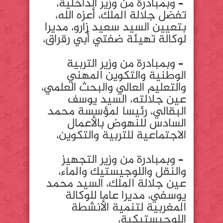
– وبمبادرة من وزير الداخلية،
تفضل جلالة الملك، أعزه الله،
بتعيين السيد سعيد زارو، مديرا
لوكالة تهيئة ضفتي أبي رقراق،
– وبمبادرة من وزير التربية
الوطنية والتكوين المهني
والتعليم العالي والبحث العلمي،
عين جلالته، السيد يوسف
البقالي، رئيسا لمؤسسة محمد
السادس للنهوض بالأعمال
الاجتماعية للتربية والتكوين،
– وبمبادرة من وزير التجهيز
والنقل واللوجيستيك والماء،
عين جلالة الملك، السيد محمد
يوسفي، مديرا عاما للوكالة
المغربية لتنمية الأنشطة
اللوجيستيكية،