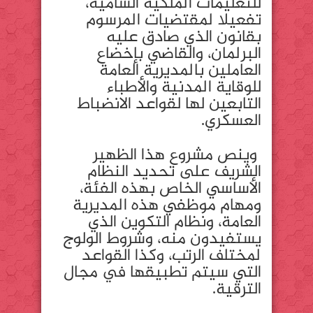
للتعليمات الملكية السامية،
تفعيلا لمقتضيات المرسوم
بقانون الذي صادق عليه
البرلمان، والقاضي بإخضاع
العاملين بالمديرية العامة
للوقاية المدنية والأطباء
التابعين لها لقواعد الانضباط
العسكري.
وينص مشروع هذا الظهير
الشريف على تحديد النظام
الأساسي الخاص بهذه الفئة،
ومهام موظفي هذه المديرية
العامة، ونظام التكوين الذي
يستفيدون منه، وشروط الولوج
لمختلف الرتب، وكذا القواعد
التي سيتم تطبيقها في مجال
الترقية.