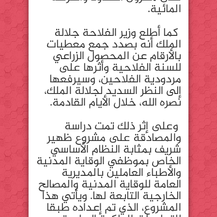
المائية.
كما أطلع وزير الفلاحة جلالة
الملك أنه بصدد جمع معطيات
بالأرقام عن المحصول الزراعي
للسنة الفلاحية وأثرها على
مردودية الفلاحين، وسيرفعها
إلى النظر السديد لجلالة الملك،
نصره الله، خلال الأيام القادمة.
وعلى إثر ذلك تمت دراسة
والمصادقة على مشروع ظهير
شريف بمثابة النظام الأساسي
الخاص بموظفي الوقاية المدنية
والأطباء العاملين بالمديرية
العامة للوقاية المدنية والمصالح
الخارجية التابعة لها. ويأتي هذا
المشروع، الذي تم إعداده طبقا