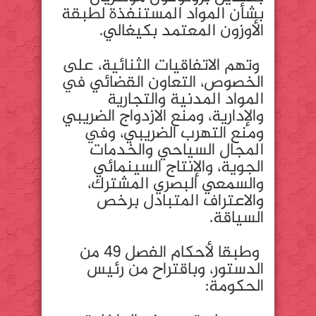
بشأن المواد المستنفذة لطبقة
الأوزون المعتمد بكيغالي.
وتهم الاتفاقيات الثنائية، على
الخصوص، التعاون القضائي في
المواد المدنية والتجارية
والإدارية، ومنع الازدواج الضريبي
ومنع التهرب الضريبي، وفي
المجال السياحي والخدمات
الجوية، والإنتاج السينمائي
والسمعي البصري المشترك،
والاعتراف المتبادل برخص
السياقة.
وطبقا لأحكام الفصل 49 من
الدستور، وباقتراح من رئيس
الحكومة: