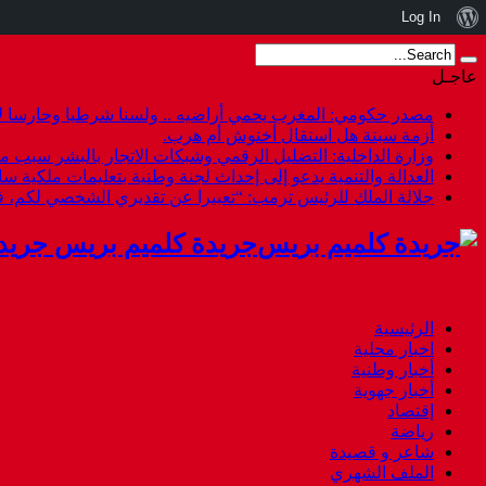
نبذة
Log In
عن
عاجـل
ووردبريس
مصدر حكومي: المغرب يحمي أراضيه .. ولسنا شرطيا وحارسا لأ
أزمة سبتة هل استقال أخنوش أم هرب.
وزارة الداخلية: التضليل الرقمي وشبكات الاتجار بالبشر سبب م
العدالة والتنمية يدعو إلى إحداث لجنة وطنية بتعليمات ملكية س
جلالة الملك للرئيس ترمب: “تعبيرا عن تقديري الشخصي لكم،
جريدة كلميم بريس جريد
الرئيسية
اخبار محلية
أخبار وطنية
أخبار جهوية
إقتصاد
رياضة
شاعر و قصيدة
الملف الشهري