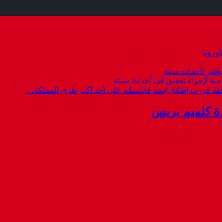
وروبا
باشر لأحداث سبتة
امية لإجراء تحقيق في أحداث سبتة
 فقد قررت إطلاق إسم فخامتكم على أحد أكبر طرق المملكة…
ة كلميم بريس