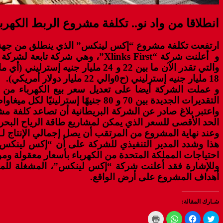
انطلاقا من واد نو.. تكلفة مشروع الربط الكهربائي ب
ارتفعت تكلفة مشروع “إكس لينكس” الذي ينطلق من جهة كلم
18 مليار جنيه إسترليني (ح0والي 22 مليار دولار أمريكي).
التقديرات الجديدة بين 70 و 80 جنيهًا إسترلينيًا لكل ميغاواط ساعة (MWh).
واعتبر بلاغ صادر عن الشركة البريطانية أن تصاعد كلفة مشا
الحد الأقصى للسعر الذي يمكن لمشاريع طاقة الرياح البحر
وعند نهاية المشروع من المرتقب أن يصل إجمالي الإنتاج لـ 11.5 جيجا واط، ما يكفي لتزويد أكثر من 7 ملايين منزل بريطاني بالكهرباء النظيف
احتياجات المملكة المتحدة من الكهرباء بأسعار معقولة ومو
أهداف المشروع على أرض الواقع.
شـارك المقالة:
Click
Click
Click
Click