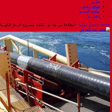
تقارير
ثقافة وفنون
مكتبة الفيديو
إتصل بنا
Home
»
أخبار دولية
»
انطلاقا من واد نو.. تكلفة مشروع الربط الكهربائي بي