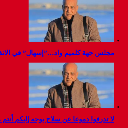
مجلس جهة كلميم واد…”إسهال” في الاتفا
لا تدرفوا دموعا عن سلاح يوجه إليكم أنتم