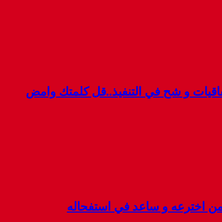
قيات و شح في التنفيذ..قل كلمتك وامض
 من اخترعه و ساعد في استفحاله