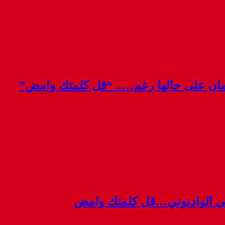
قمان على حالها رغم….. “قل كلمتك وامض”
ي الوادنوني…قل كلمتك وامض