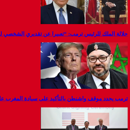
جلالة الملك للرئيس ترمب: “تعبيرا عن تقديري الشخصي 
ترمب يجدد موقف واشنطن بالتأكيد على سيادة المغرب على