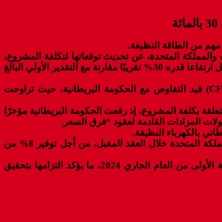
مهم من الطاقة النظيفة.
وع الربط الكهربائي بين المغرب والمملكة المتحدة، عن تحديث توقعاتها لتكلفة المشروع،
والتي تقدر الآن ما بين 22 و 24 مليار جنيه إسترليني (أي ما يتراوح ما بين 27.35 و29.8 مليار دولار أمريكي)، وهو ما يمثل ارتفاعا قدره 30% تقريبًا مقارنة مع التقدير الأولي البالغ
و عملت الشركة أيضا على تعديل سعر بيع الكهرباء من مصادر الطاقة المتجددة في إطار عقد “فرق السعر” (CFD) قيد التفاوض مع الحكومة البريطانية، حيث تراوحت
تعلقة بكلفة المشروع، إذ رفعت الحكومة البريطانية مؤخرًا
لات المزادات القادمة لعقود “فرق السعر.
هذا وشدد المدير التنفيذي للشركة على أن “إكس لينكس” ملتزمة بإنجاز مشروع الربط الكهربائي بين المغرب والمملكة المتحدة خلال العقد المقبل، من أجل توفير 8% من
وللإشارة فقد أعلنت شركة “إكس لينكس”، المشغلة للمشروع، عن بدء تصنيع الخطوط البحرية خلال الأشهر الأربعة الأولى من العام الجاري 2024، ما يؤكد التزامها بتحقيق