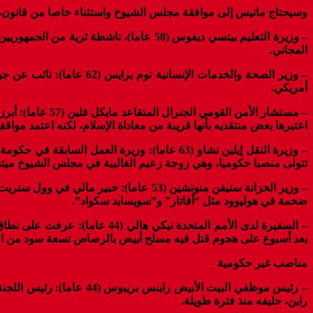
وسيحتاج ماتيس إلى موافقة مجلس الشيوخ واستثناء خاصا من قانون، 
– وزيرة التعليم بيتسي ديفوس (58 عاما)،
المجاني.
أمريكي.
– مستشار الأمن 
اعتبرها بعض منتقديه بأنها قريبة من معاداة الإسلام، لكنه اعتمد مواق
– وزيرة النقل إيلين تشاو (63 عاما): وزيرة ا
تتولى منصبا حكوميا، وهي زوجة زعيم الغالبية في مجلس الشيوخ ميت
– وزير الخزانة ستيفن منوتشين (53 عام
ضخمة في هوليوود مثل “أفاتار” و”سويسايد سكواد”.
– السفيرة لدى الأمم المتحدة ن
بعد أسبوع على هجوم قتل فيه مسلح أبيض بالرصاص تسعة سود من ا
مناصب غير حكومية
– رئيس موظفي البيت الأ
راين، حليفه منذ فترة طويلة.