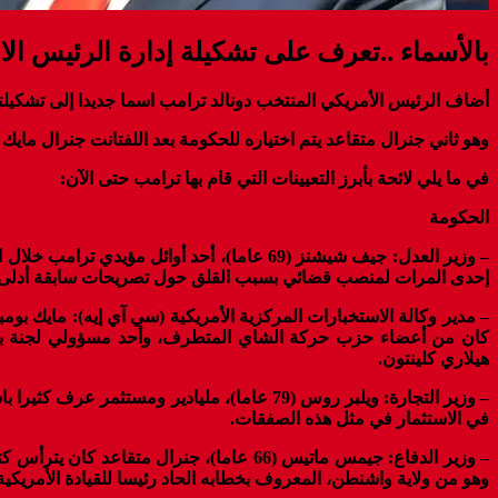
بالأسماء ..تعرف على تشكيلة إدارة الرئيس ال
أضاف الرئيس الأمريكي المنتخب دونالد ترامب اسما جديدا إلى تشكيلته 
وهو ثاني جنرال متقاعد يتم اختياره للحكومة بعد اللفتانت جنرال مايك
في ما يلي لائحة بأبرز التعيينات التي قام بها ترامب حتى الآن:
الحكومة
– وزير العدل: جيف شيشنز (69 عاما)، أحد أو
إحدى المرات لمنصب قضائي بسبب القلق حول تصريحات سابقة أدلى ب
هيلاري كلينتون.
– وزير التجارة: ويلبر روس (79 عاما)، ملياد
في الاستثمار في مثل هذه الصفقات.
وهو من ولاية واشنطن، المعروف بخطابه الحاد رئيسا للقيادة الأمريك