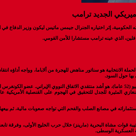
اميريكي الجديد ترامب
الحكومية، إثر اختياره الجنرال جيمس ماتيس ليكون وزير الدفاع في الإ
 فلين، الذي عينه ترامب مستشارا للأمن القومي.
ائل مؤيدي ترامب خلال الحملة الانتخابية هو سناتور مناهض للهجرة من ألاباما، ووا
ها حول السود.
ير ومستثمر عرف كثيرا باستثماراته في مصانع الصلب والفحم التي تواجه صعوبات ما
ية العسكرية الوسطى.