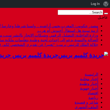
نبذة
Log In
عن
عاجـل
ووردبريس
مصدر حكومي: المغرب يحمي أراضيه .. ولسنا شرطيا وحارسا لأ
أزمة سبتة هل استقال أخنوش أم هرب.
وزارة الداخلية: التضليل الرقمي وشبكات الاتجار بالبشر سبب م
العدالة والتنمية يدعو إلى إحداث لجنة وطنية بتعليمات ملكية س
جلالة الملك للرئيس ترمب: “تعبيرا عن تقديري الشخصي لكم،
جريدة كلميم بريس جريد
الرئيسية
اخبار محلية
أخبار وطنية
أخبار جهوية
إقتصاد
رياضة
شاعر و قصيدة
الملف الشهري