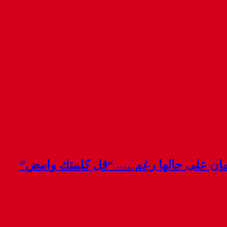
قمان على حالها رغم….. “قل كلمتك وامض”