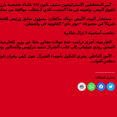
– كبير المخططين الاستراتي
لتفوق البيض، وتعيينه في هذا المنصب الذي لا يتطلب موافقة من مجلس
– مستشار البيت الأبيض دونالد ماكغان: مسؤول سابق ورئيس للجنة
شريكا في مجموعة “جونز داي” القانونية في واشنطن.
مناصب أساسية لا تزال شاغرة
– الخارجية: أجرى ترامب عدة جولات تشاور بحثا عن وزير للخارجي
السابق رودي جولياني، إلى جانب الجنرال ديفيد بترايوس والسناتور بو
– الأمن الداخلي: يجري التداول بأسماء الجنرال جون كيلي وفران ت
مجلس النواب.
شـارك المقالة:
Click
Click
Click
Click
to
to
to
to
print
share
share
share
(Opens
on
on
on
WhatsApp
in
Facebook
Twitter
new
(Opens
(Opens
(Opens
window)
in
in
in
new
new
new
window)
window)
window)