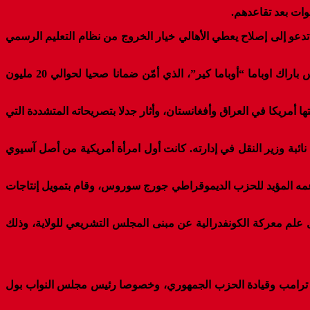
ات بعد تقاعدهم.
ة، في حركة تدعو إلى إصلاح يعطي الأهالي خيار الخروج من نظام التعليم الرسمي
– وزير الصحة والخدمات الإنسانية توم برايس (62 عاما): نائب عن جورجيا وجراح سابق من أشد منتقدي النظام الصحي الذي أطلقه الرئيس باراك اوباما “أوباما كير”، الذي أمّن ضمانا صحيا لحوالي 20 مليون
م في الحروب التي خاضتها أمريكا في العراق وأفغانستان، وأثار جدلا بتصريحاته المتشددة التي
غلت منصب نائبة وزير النقل في إدارته. كانت أول امرأة أمريكية من أصل آسيوي
 استثمار يدعمه المؤيد للحزب الديموقراطي جورج سوروس، وقام بتمويل إنتاجات
ما تقدمت جهود إنزال علم معركة الكونفدرالية عن مبنى المجلس التشريعي للولاية، وذلك
يمكنه بناء الجسور بين ترامب وقيادة الحزب الجمهوري، وخصوصا رئيس مجلس النواب بول