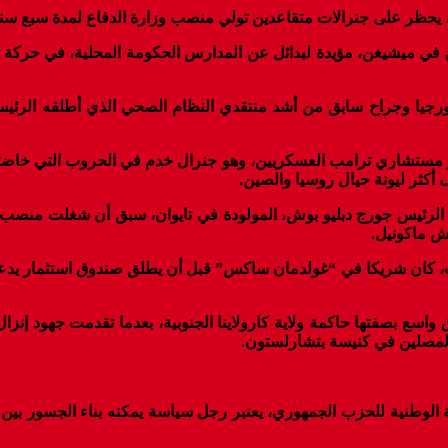
يحظر على جنرالات متقاعدين تولي منصب وزارة الدفاع لمدة سبع سنو
 ناشطة ثرية من الجمهوريين في ميشيغن، مؤيدة لبدائل عن المدارس الحكومة المحلي
القومي الجنرال المتقاعد مايكل فلين (57 عاما): أبرز مستشاري ترامب العسكريين، وهو جنرال خد
ف أكثر ليونة حيال روسيا والصين.
لعمل السابقة في حكومة الرئيس جورج دبليو بوش، المولودة في تايوان، سبق أن ش
ش ماكونيل.
ا): خبير مالي في وول ستريت، كان شريكا في “غولدمان ساكس” قبل أن يطلق صندوق
يكي هالي (44 عاما): عرفت على نطاق واسع بصفتها حاكمة ولاية كارولاينا الجنوبية، بعد
لمصلين في كنيسة بتشارلستون.
بيض راينس بريبوس (44 عاما): رئيس اللجنة الوطنية للحزب الجمهوري، يعتبر رجل سياسة 