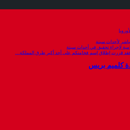
وروبا
باشر لأحداث سبتة
امية لإجراء تحقيق في أحداث سبتة
 فقد قررت إطلاق إسم فخامتكم على أحد أكبر طرق المملكة…
ة كلميم بريس