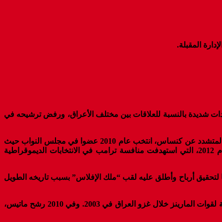
دارة المقبلة.
جه أداؤه انتقادات شديدة بالنسبة للعلاقات بين مختلف الأعراق، ورفض ترشيحه في
– مدير وكالة الاستخبارات المركزية الأمريكية (سي آي إيه): مايك بومبيو (52 عاما)، هو أشد منتقدي الاتفاق النووي الإيراني. عضو الكونغرس المتشدد عن كنساس، انتخب عام 2010 عضوا في مجلس النواب حيث
كان من أعضاء حزب حركة الشاي المتطرف، وأحد مسؤولي لجنة بنغازي المثيرة للجدل للتحقيق في الهجوم على القنصلية الأمريكية عام 2012، التي استهدفت منافسة ترامب في الانتخابات الديموقراطية
لية، ثم بيعها لتحقيق أرباح وأطلق عليه لقب “ملك الإفلاس” بسبب تاريخه الطويل
– وزير الدفاع: جيمس ماتيس (66 عاما)، جنرال متقاعد كان يترأس كتيبة قوات مشاة البحرية (مارينز) خلال حرب الخليج الأولى، وفرقة تابعة لقوات المارينز خلال غزو العراق في 2003. وفي 2010 رشح ماتيس،