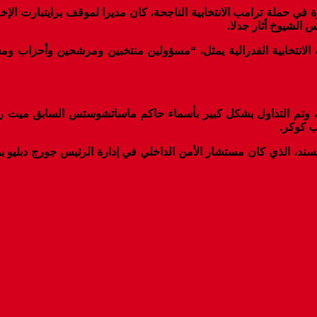
جيين ستيف بانون (63 عاما): شخصية بارزة في حملة ترامب الانتخابية الناجحة، كان مديرا ل
 الشيوخ أثار جدلا.
 الانتخابية الفدرالية يمثل، “مسؤولين منتخبين ومرشحين وأحزاب و
ة، وتم التداول بشكل كبير بأسماء حاكم ماساتشوستس السابق ميت رو
ب كوكر.
اونسند، الذي كان مستشار الأمن الداخلي في إدارة الرئيس جورج دبلي