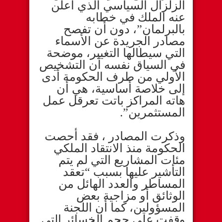
الزلزال السياسي الذي أعلن
عنه الملك في خطابه
بالبرلمان”، دون أن تفصح
مصادر الجريدة عن الأسماء
التي سيطالها التغيير، موضحة
في السياق نفسه أن التشخيص
الأولي من طرف الحكومة أدى
إلى خلاصة أساسية، هي أن
هاته المراكز باتت تعرقل عمل
المستثمرين”.
وذكرت المصادر ، فقد أحصت
الحكومة منذ الانتقاد الملكي
مئات المشاريع التي لم يتم
التأشير عليها بسبب “تعقد
المساطر والعدد الهائل من
الوثائق أو مزاجية بعض
المسؤولين، كما أن اللجنة
وقفت على حجم الخسائر التي