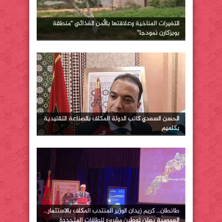
التغيرات المناخية وعلاقتها بالأمن الغذائي “منطقة
بويزكارن نمودجا”
الحسن السعدي كاتب الدولة المكلف بالصناعة التقليدية
بكلميم
طانطان… كريم زيدان الوزير المنتدب المكلف بالاستثمار…
العمومية يعلن توطين مشروع للطاقات المتجددة