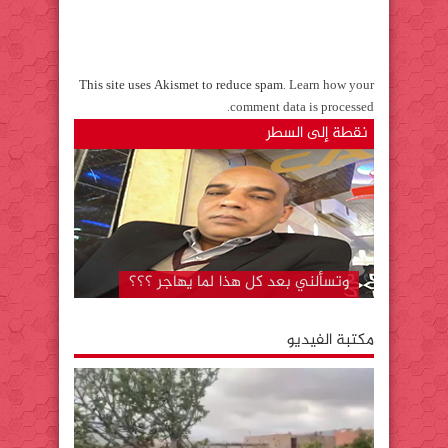
This site uses Akismet to reduce spam.
Learn how your
.
comment data is processed
نقطة إلى السطر
المستشفى الجهوي بكلميم..لا تزال دار
لقمان على حالها رغم….. “قل كلمتك
وامض”
وتسألني بعد كل هذا لما يهاجر ؟؟؟
مكتبة الفيديو