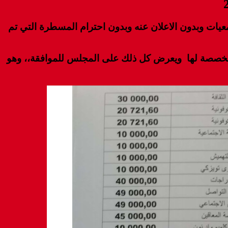
 المجلس في دورة مارس 2016 رئيس الجهة يوزع دعم الجمعيات وبدون الاعلان عنه وبدون احترام المسطرة التي تم
ينتقي الجمعيات والمبالغ المخصصة لها ويعرض كل ذلك على المجلس للموافقة،، وهو