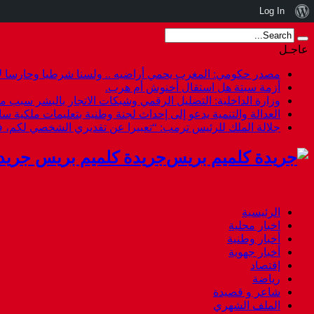
نبذة
Log In
عن
عاجـل
ووردبريس
مصدر حكومي: المغرب يحمي أراضيه .. ولسنا شرطيا وحارسا لأ
أزمة سبتة هل استقال أخنوش أم هرب.
وزارة الداخلية: التضليل الرقمي وشبكات الاتجار بالبشر سبب م
العدالة والتنمية يدعو إلى إحداث لجنة وطنية بتعليمات ملكية س
جلالة الملك للرئيس ترمب: “تعبيرا عن تقديري الشخصي لكم،
جريدة كلميم بريس جريد
الرئيسية
اخبار محلية
أخبار وطنية
أخبار جهوية
إقتصاد
رياضة
شاعر و قصيدة
الملف الشهري