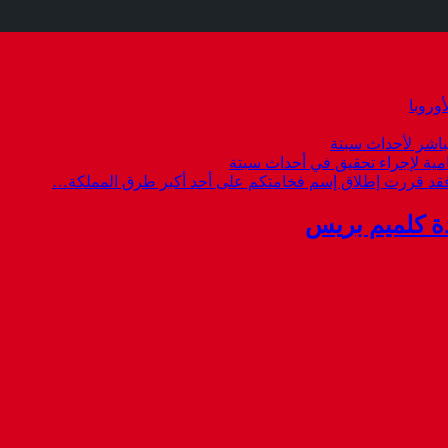
وروبا
باشر لأحداث سبتة
امية لإجراء تحقيق في أحداث سبتة
 فقد قررت إطلاق إسم فخامتكم على أحد أكبر طرق المملكة…
ة كلميم بريس