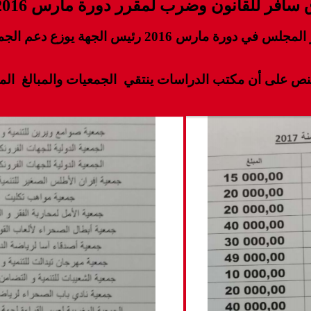
سافر للقانون وضرب لمقرر دورة مارس 2016
خرق سافر للقانون والشفافيةو المساواة وضدا على قرار
در الإشارة أن القرار الذي اتخد في دورة أكتوبر 2016 ينص على أن مكتب الدراسات 